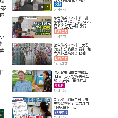
風
毀被捕 警另通緝4男
突發
01:07
午茶
6小時前
境
銀色債券2026｜新一批
銀債每手1萬元 最少4.25
厘 8.21起可申購 發行金
額最多550億
投資理財
小
4小時前
打
銀色債券2026｜一文看
清銀行認購優惠 最多8免
整
專家料反應熱烈 倡抽30
手
投資理財
17小時前
忙
陳志雲哽咽憶亡母離世
自責一決定間接害死至
親 未完成「最後通話」
一生遺憾
影視圈
5小時前
冷氣機︱網傳全日長開
更慳電慳錢？ 電力部門
教4招聰明用法
即時中國
7小時前