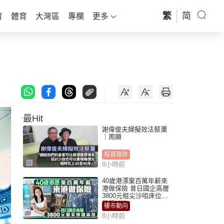
繁
简
育
體育
大灣區
專欄
更多
最Hit
謝偉俊夫婦擬效法蔡瀾
｜周顯
投資理財
8小時前
40歲港漂棄百萬年薪來
港做保險 昔日國企高層
3800元租尖沙咀床位｜
租盤Million
樓市動向
8小時前