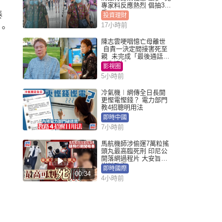
專家料反應熱烈 倡抽30
手
泰
投資理財
17小時前
。
陳志雲哽咽憶亡母離世
自責一決定間接害死至
親 未完成「最後通話」
一生遺憾
影視圈
5小時前
冷氣機︱網傳全日長開
更慳電慳錢？ 電力部門
教4招聰明用法
即時中國
7小時前
馬航機師涉偷運7萬粒搖
頭丸最高臨死刑 印尼公
開落網過程片 大安旨意
豈料敗露
即時國際
00:34
4小時前