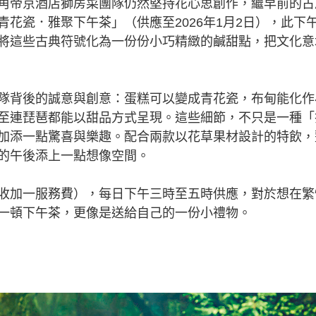
帝京酒店獅房菜團隊仍然堅持花心思創作，繼早前的古
花瓷．雅聚下午茶」（供應至2026年1月2日），此下
將這些古典符號化為一份份小巧精緻的鹹甜點，把文化意
背後的誠意與創意：蛋糕可以變成青花瓷，布甸能化作
至連琵琶都能以甜品方式呈現。這些細節，不只是一種「
加添一點驚喜與樂趣。配合兩款以花草果材設計的特飲，
的午後添上一點想像空間。
（另收加一服務費），每日下午三時至五時供應，對於想在繁
一頓下午茶，更像是送給自己的一份小禮物。