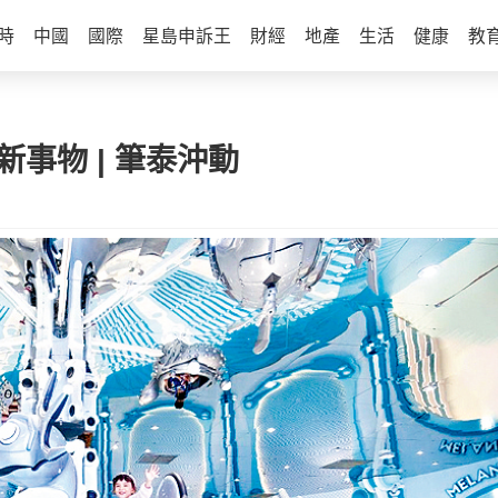
時
中國
國際
星島申訴王
財經
地產
生活
健康
教
新事物 | 筆泰沖動