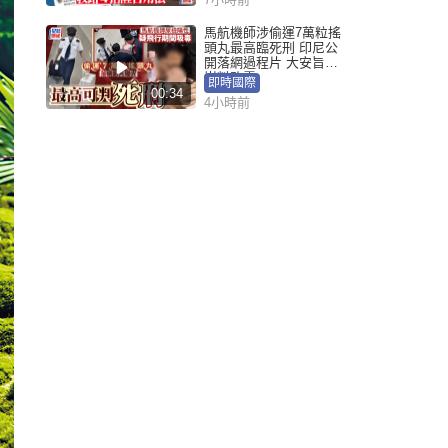
馬航機師涉偷運7萬粒搖
頭丸最高臨死刑 印尼公
開落網過程片 大安旨意
豈料敗露
即時國際
00:34
4小時前