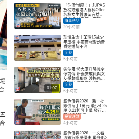
「你個frd廢！」JUPAS
放榜炫耀港大醫科Offer
名校女生囂張留言惹眾
怒 醫學院澄清：宣稱
時事熱話
「40.5分獲錄取」不符事
20小時前
實｜Juicy叮
珍惜生命｜荃灣15歲少
年墮樓 事前曾報警預告
昏迷送院不治
突發
5小時前
尖沙咀H8大廈升降機全
停前傳 新義安成員與女
友爭執遭驅逐 涉拖馬刑
場
毀被捕 警另通緝4男
突發
01:07
合
6小時前
銀色債券2026｜新一批
銀債每手1萬元 最少4.25
厘 8.21起可申購 發行金
與五
額最多550億
投資理財
合
4小時前
銀色債券2026｜一文看
清銀行認購優惠 最多8免