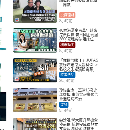
謝偉俊夫婦擬效法蔡瀾
｜周顯
投資理財
8小時前
40歲港漂棄百萬年薪來
港做保險 昔日國企高層
3800元租尖沙咀床位｜
租盤Million
樓市動向
8小時前
「你個frd廢！」JUPAS
放榜炫耀港大醫科Offer
名校女生囂張留言惹眾
怒 醫學院澄清：宣稱
時事熱話
「40.5分獲錄取」不符事
20小時前
實｜Juicy叮
珍惜生命｜荃灣15歲少
年墮樓 事前曾報警預告
昏迷送院不治
突發
5小時前
尖沙咀H8大廈升降機全
停前傳 新義安成員與女
友爭執遭驅逐 涉拖馬刑