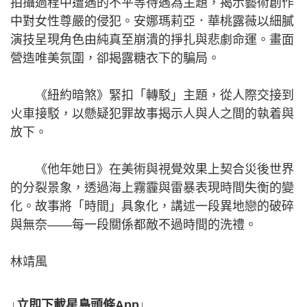
拍攝過程中遭遇的不平等待遇為主題，揭示藝術創作
中對女性尊嚴的侵犯。安娜瑪莉亞．華桃露薇以細膩
演技呈現角色由純真至崩潰的掙扎與悲劇命運。​​畫面
營造唯美氛圍，卻揭露糖衣下的騙局。
《紐約暗煞》緊扣「轉駁」主題，從人際交接到
火車接駁，以懸疑犯罪故事揭示人與人之間的執着與
放下。
《他年她日》在美術與視覺效果上契合災後世界
的分裂景象，透過海上霧霾與雷暴表現時間失衡的變
化。故事將「時間」具象化，講述一段異地戀的破碎
與無奈——每一段關係都敵不過時間的洗禮。
林靖風
↓立即下載星島頭條App↓