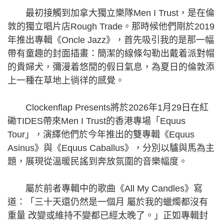
最初接觸到加拿大獨立樂隊Men I Trust，是在倫
敦的獨立唱片店Rough Trade。那時候他們剛於2019
年推出專輯《Oncle Jazz》，首先吸引我的是那一幅
帶有童趣的封面插畫：簡潔的線條勾勒出戴着派對帽
的貴婦犬，彌漫着悠閒的假日氣息，為夏日的倫敦添
上一種在草地上徜徉的感覺。
Clockenflap Presents將於2026年1月29日在紅
磡TIDES帶來Men I Trust的香港專場「Equus
Tour」，演繹他們於今年推出的雙專輯《Equus
Asinus》與《Equus Caballus》，分別以驢與馬為主
題，展現從溫暖民謠到奔放氛圍的音樂幅度。
屬於前者專輯中的歌曲《All My Candles》寫
道：「三十天還仍然是一個月 屬於我的蠟燭都沒有
重量 改變或維持不變都已經太晚了。」正如專輯封