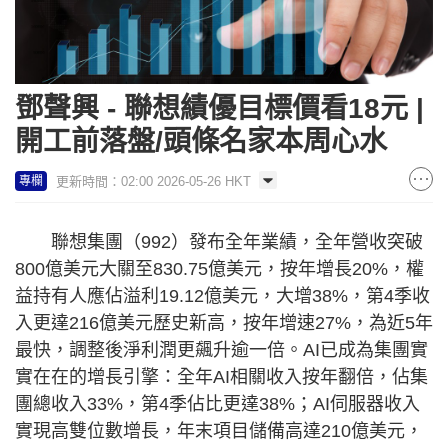
鄧聲興 - 聯想績優目標價看18元 |
開工前落盤/頭條名家本周心水
更新時間：02:00 2026-05-26 HKT
專欄
聯想集團（992）發布全年業績，全年營收突破
800億美元大關至830.75億美元，按年增長20%，權
益持有人應佔溢利19.12億美元，大增38%，第4季收
入更達216億美元歷史新高，按年增速27%，為近5年
最快，調整後淨利潤更飆升逾一倍。AI已成為集團實
實在在的增長引擎：全年AI相關收入按年翻倍，佔集
團總收入33%，第4季佔比更達38%；AI伺服器收入
實現高雙位數增長，年末項目儲備高達210億美元，