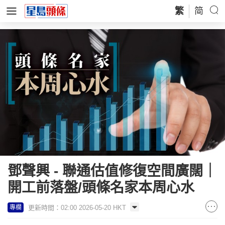
繁
简
鄧聲興 - 聯通估值修復空間廣闊｜
開工前落盤/頭條名家本周心水
更新時間：02:00 2026-05-20 HKT
專欄