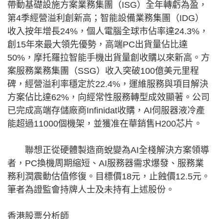
帶動基礎設施方案業務集團（ISG）全年轉虧為盈，
第4季經營溢利創新高；智能設備業務集團（IDG）
收入按年增長24%，個人電腦全球市佔率達24.3%，
創15年來最大領先優勢，高端PC出貨量佔比達
50%，摩托羅拉智能手機出貨量創收購以來新高。方
案服務業務集團（SSG）收入突破100億美元里程
碑，經營溢利率穩定於22.4%，運維服務與項目解決
方案佔比達62%，向經常性服務轉型成效顯著。公司
已完成高端存儲廠商Infinidat收購，AI伺服器液冷產
能超過11000個機架，並獲准在華銷售H200芯片。
聯想正從硬體製造商蛻變為AI全棧解決方案領導
者，PC換機周期縮短、AI服務器需求爆發、服務業
務利潤震動估值修復。目標價18元，止蝕價12.5元。
筆者為證監會持牌人士及未持有上述股份。
香港股票分析師