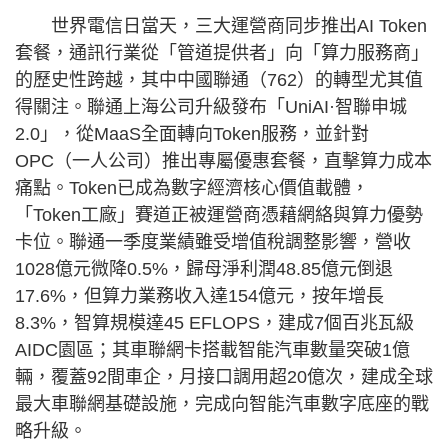
世界電信日當天，三大運營商同步推出AI Token
套餐，通訊行業從「管道提供者」向「算力服務商」
的歷史性跨越，其中中國聯通（762）的轉型尤其值
得關注。聯通上海公司升級發布「UniAI·智聯申城
2.0」，從MaaS全面轉向Token服務，並針對
OPC（一人公司）推出專屬優惠套餐，直擊算力成本
痛點。Token已成為數字經濟核心價值載體，
「Token工廠」賽道正被運營商憑藉網絡與算力優勢
卡位。聯通一季度業績雖受增值稅調整影響，營收
1028億元微降0.5%，歸母淨利潤48.85億元倒退
17.6%，但算力業務收入達154億元，按年增長
8.3%，智算規模達45 EFLOPS，建成7個百兆瓦級
AIDC園區；其車聯網卡搭載智能汽車數量突破1億
輛，覆蓋92間車企，月接口調用超20億次，建成全球
最大車聯網基礎設施，完成向智能汽車數字底座的戰
略升級。