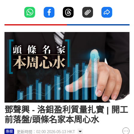
鄧聲興 - 洛鉬盈利質量扎實 | 開工
前落盤/頭條名家本周心水
更新時間：02:00 2026-05-13 HKT
專欄