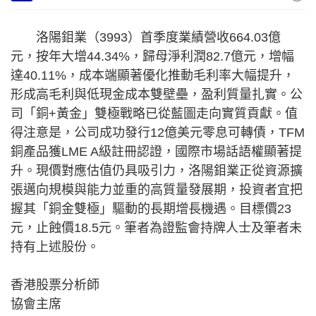
洛陽鉬業（3993）首季度業績營收664.03億
元，按年大增44.34%，歸母淨利潤82.7億元，增幅
達40.11%，成本端顯著優化推動毛利率大幅提升，
形成高毛利與低現金成本雙壁壘，盈利質量扎實。公
司「銅+黃金」雙極戰略已從藍圖走向實質貢獻。值
得注意是，公司成功發行12億美元零息可轉債，TFM
銅產品獲LME A級註冊認證，國際市場話語權顯著提
升。現價對應估值仍具吸引力，洛陽鉬業正從資源擴
張邁向規模與能力並重的高質量發展期，投資者宜把
握其「銅金雙極」驅動的長期增長機遇。目標價23
元，止蝕價18.5元。筆者為證監會持牌人士及筆者未
持有上述股份。
香港股票分析師
協會主席