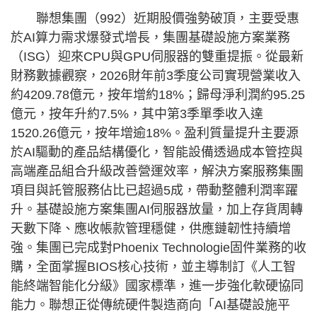
聯想集團（992）近期股價強勢破頂，主要受惠
於AI算力需求爆發式增長，集團基礎設施方案業務
（ISG）迎來CPU與GPU伺服器的雙重提振。從最新
財務數據觀察，2026財年前3季度公司實現營業收入
約4209.78億元，按年增約18%；歸母淨利潤約95.25
億元，按年升約7.5%，其中第3季單季收入達
1520.26億元，按年增逾18%。盈利質量提升主要源
於AI驅動的產品結構優化，智能設備透過成本管控與
高端產品組合升級改善營運效率，解決方案服務集團
項目與託管服務佔比已超過5成，帶動整體利潤率躍
升。基礎設施方案集團AI伺服器放量，加上存貨周轉
天數下降、應收帳款管理穩健，供應鏈韌性持續增
強。集團已完成對Phoenix Technologie固件業務的收
購，全面掌握BIOS核心技術，並主導制訂《人工智
能終端智能化分級》國家標準，進一步強化軟硬協同
能力。聯想正從傳統硬件製造商向「AI基礎設施平