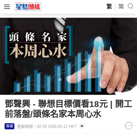
繁
简
鄧聲興 - 聯想目標價看18元 | 開工
前落盤/頭條名家本周心水
更新時間：02:00 2026-05-12 HKT
專欄