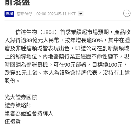
前落盤
更新時間：02:00 2026-05-11 HKT
專欄
信達生物（1801）首季業績超市場預期，產品收
入錄得逾38億元人民幣，按年增長逾50%，其中在腫
瘤及非腫瘤領域皆表現出色，印證公司在創新藥領域
上的領導地位。內地醫藥行業正經歷革命性變革，現
時回調為部署良機。可在90元部署，目標價100元，
跌穿81元止蝕。本人為證監會持牌代表，沒持有上述
股份​​。
光大證券國際
證券策略師
筆者為證監會持牌人
伍禮賢