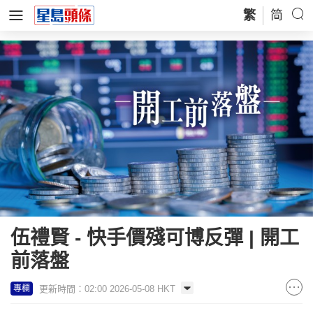
繁
简
伍禮賢 - 快手價殘可博反彈 | 開工
前落盤
更新時間：02:00 2026-05-08 HKT
專欄