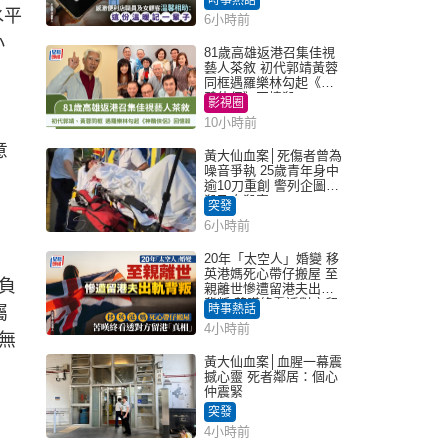
記一輩子｜Juicy叮
水平
6小時前
小
81歲高雄返港召集佳視
藝人茶敘 初代郭靖黃蓉
同框遇羅樂林勾起《神
鵰俠侶》回憶殺
影視圈
10小時前
意
黃大仙血案│死傷者曾為
噪音爭執 25歲青年身中
逾10刀重創 警列企圖謀
殺及自殺案
突發
6小時前
20年「太空人」婚變 移
英港媽死心帶仔搬屋 至
負
親離世慘遭留港夫出軌
背叛 苦嘆終看透對方留
時事熱話
屬
港「真相」｜Juicy叮
4小時前
無
黃大仙血案│血腥一幕震
撼心靈 死者鄰居：個心
仲震緊
突發
4小時前