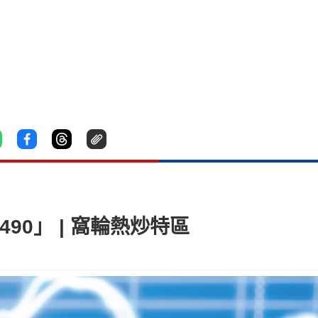
490」 | 窩輪熱炒特區