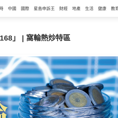
時
中國
國際
星島申訴王
財經
地產
生活
健康
教
168」 | 窩輪熱炒特區