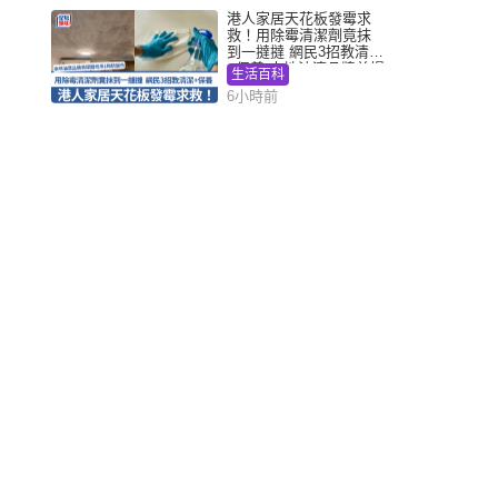
港人家居天花板發霉求
救！用除霉清潔劑竟抹
到一撻撻 網民3招教清潔
+保養 本地油漆品牌曾提
生活百科
醒勿用1物防變色
6小時前