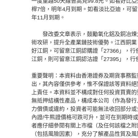
一度重越50天線曾高見99.8元。如看好比亞
桿7倍，明年4月到期。如看淡比亞迪，可留意
年11月到期。
發改委文章表示，鼓勵氧化鋁及銅冶煉大
術攻研，提升全產業鏈技術優勢。江西銅業（
好江銅，可留意江銅認購證「27366」，行
江銅，則可留意江銅認沽證「27395」，行使
重要聲明：本資料由香港證券及期貨事務監
出，其內容僅供參考，惟不保證該等資料絕
上責任。本資料並不構成對任何投資買賣的
無抵押結構性產品，構成本公司（作為發行
力償債或違約，投資者可能無法收回部分或
內證/牛熊證價格可跌可升，並可在到期時
者應仔細參閱有關上市檔（及任何該檔之附
（包括風險因素），充分了解產品性質及風