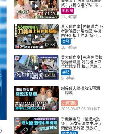
變嗌交？ 激動反駁顏聯
武：我擔心咁又點 網民
批主持咄咄逼人
影視圈
01:20
11小時前
黃大仙血案│內情曝光 死
者對噪音非常敏感 電梯
內狂斬樓上住客 返回住
所墮樓亡
突發
02:38
10小時前
黃大仙血案│死者預謀報
復噪音滋擾 聽到樓上單
位拉鐵閘聲 攜刀等𨋢伏
擊傷者
突發
02:38
5小時前
謝偉俊夫婦擬效法蔡瀾
｜周顯
投資理財
2026-08-07 06:00 HKT
手機無電陷「世紀大恐
慌」 港女崩潰憶中環街
頭借電落難記 感激好心
0
人溫馨相助：這份溫暖
時事熱話