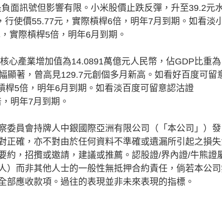
是負面訊號但影響有限。小米股價止跌反彈，升至39.2元
，行使價55.77元，實際槓桿6倍，明年7月到期。如看淡
8元，實際槓桿5倍，明年6月到期。
心產業增加值為14.0891萬億元人民幣，佔GDP比重為
升幅顯著，曾高見129.7元創個多月新高。如看好百度可留
實際槓桿5倍，明年6月到期。如看淡百度可留意認沽證
4倍，明年7月到期。
察委員會持牌人中銀國際亞洲有限公司（「本公司」）發
對正確，亦不對由於任何資料不準確或遺漏所引起之損失
要約，招攬或邀請，建議或推薦。認股證/界內證/牛熊證
人）而非其他人士的一般性無抵押合約責任，倘若本公司
全部應收款項。過往的表現並非未來表現的指標。