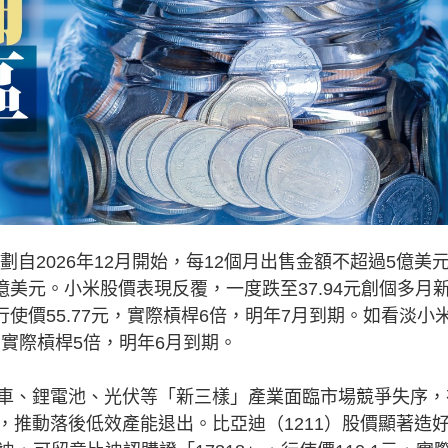
自2026年12月開始，每12個月出售金額不超過5億美
億美元。小米股價表現反覆，一度跌至37.94元創個多月
行使價55.77元，實際槓桿6倍，明年7月到期。如看淡小
元，實際槓桿5倍，明年6月到期。
、鋰電池、光伏等「新三樣」產業面臨市場競爭失序，
，推動落後低效產能退出。比亞迪（1211）股價顯著造