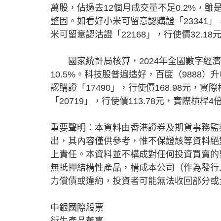
萬股，佔過去12個月成交量不足0.2%，雖
整固。如看好小米可留意認購證「23341」
米可留意認沽證「22168」，行使價32.1
國家統計局核算，2024年全國數字經濟核
10.5%。科技股普遍造好，百度（9888）
認購證「17490」，行使價168.98元，
「20719」，行使價113.78元，實際槓桿
重要聲明：本資料由香港證券及期貨事務監
出，其內容僅供參考，惟不保證該等資料絕
上責任。本資料並不構成對任何投資買賣的
無抵押結構性產品，構成本公司（作為發行
力償債或違約，投資者可能無法收回部分或
中銀國際股票
衍生產品董事