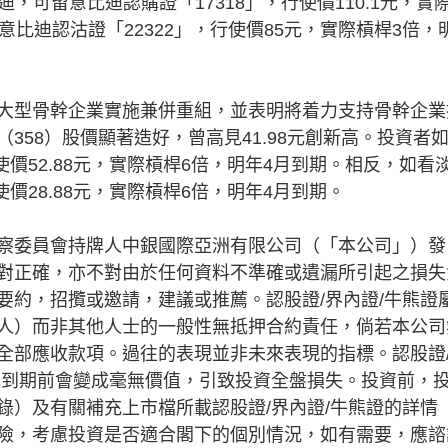
迪，可留意比迪認購證「17318」，行使價110.1元，實
比迪認沽證「22322」，行使價85元，實際槓桿3倍，
型骨幹企業實施兼併重組，並表明將着力支持骨幹企業
358）股價顯著造好，曾高見41.98元創新高。投資者
使價52.88元，實際槓桿6倍，明年4月到期。相反，如看
價28.88元，實際槓桿6倍，明年4月到期。
察委員會持牌人中銀國際亞洲有限公司（「本公司」）發
對正確，亦不對由於任何資料不準確或遺漏所引起之損失
要約，招攬或邀請，建議或推薦。認股證/界內證/牛熊證
人）而非其他人士的一般性無抵押合約責任，倘若本公司
全部應收款項。過往的表現並非未來表現的指標。認股證
或到期前會變成毫無價值，引致投資全盤損失。投資前，
錄）及有關補充上市檔所載認股證/界內證/牛熊證的詳情
險，考慮投資是否適合閣下的個別情況，如有需要，應諮