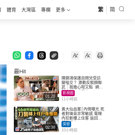
繁
简
育
體育
大灣區
專欄
更多
最Hit
陳錦鴻保護自閉兒受訪
變嗌交？ 激動反駁顏聯
武：我擔心咁又點 網民
批主持咄咄逼人
影視圈
01:20
11小時前
黃大仙血案│內情曝光 死
者對噪音非常敏感 電梯
內狂斬樓上住客 返回住
所墮樓亡
突發
02:38
10小時前