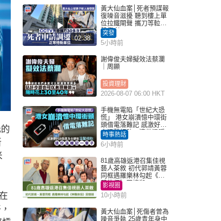
黃大仙血案│死者預謀報
復噪音滋擾 聽到樓上單
位拉鐵閘聲 攜刀等𨋢伏
擊傷者
突發
02:38
5小時前
謝偉俊夫婦擬效法蔡瀾
｜周顯
投資理財
2026-08-07 06:00 HKT
手機無電陷「世紀大恐
慌」 港女崩潰憶中環街
頭借電落難記 感激好心
元的
人溫馨相助：這份溫暖
時事熱話
記一輩子｜Juicy叮
新
6小時前
米
81歲高雄返港召集佳視
藝人茶敘 初代郭靖黃蓉
同框遇羅樂林勾起《神
鵰俠侶》回憶殺
影視圈
在
10小時前
好，
黃大仙血案│死傷者曾為
噪音爭執 25歲青年身中