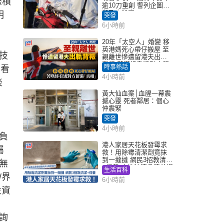
際槓
逾10刀重創 警列企圖謀
殺及自殺案
明
突發
6小時前
20年「太空人」婚變 移
英港媽死心帶仔搬屋 至
技
親離世慘遭留港夫出軌
背叛 苦嘆終看透對方留
時事熱話
如看
港「真相」｜Juicy叮
4小時前
淡
黃大仙血案│血腥一幕震
撼心靈 死者鄰居：個心
仲震緊
突發
4小時前
負
港人家居天花板發霉求
屬
救！用除霉清潔劑竟抹
到一撻撻 網民3招教清潔
無
+保養 本地油漆品牌曾提
生活百科
醒勿用1物防變色
/界
6小時前
投資
詢