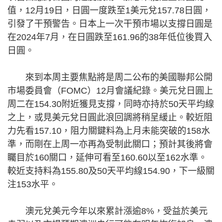
值，12月19日，日圓一度跌至1美元兌157.78日圓，
引發了干預警告。日本上一次干預市場以支撐日圓是
在2024年7月，在日圓跌至161.96的38年低位後買入
日圓。
來到本周主要焦點將是周二公布的美國聯邦公開
市場委員會（FOMC）12月會議紀錄。美元兌日圓上
周二在154.30附近獲見支撐，同時亦持於50天平均線
之上，或見美元兌日圓此浪回調將稍呈緩止。較近阻
力先看157.10，阻力關鍵料為上月未能突破的158水
準，而剛在上周一亦再為受制此關口；預計其後將會
矚目於160關口，延伸可看至160.60以至162水準。
較近支持料為155.80及50天平均線154.90，下一級關
注153水平。
澳元兌美元今年以來累計漲逾8%，受益於美元