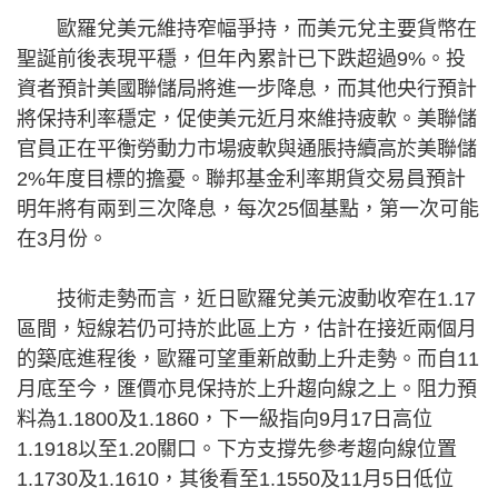
歐羅兌美元維持窄幅爭持，而美元兌主要貨幣在
聖誕前後表現平穩，但年內累計已下跌超過9%。投
資者預計美國聯儲局將進一步降息，而其他央行預計
將保持利率穩定，促使美元近月來維持疲軟。美聯儲
官員正在平衡勞動力市場疲軟與通脹持續高於美聯儲
2%年度目標的擔憂。聯邦基金利率期貨交易員預計
明年將有兩到三次降息，每次25個基點，第一次可能
在3月份。
技術走勢而言，近日歐羅兌美元波動收窄在1.17
區間，短線若仍可持於此區上方，估計在接近兩個月
的築底進程後，歐羅可望重新啟動上升走勢。而自11
月底至今，匯價亦見保持於上升趨向線之上。阻力預
料為1.1800及1.1860，下一級指向9月17日高位
1.1918以至1.20關口。下方支撐先參考趨向線位置
1.1730及1.1610，其後看至1.1550及11月5日低位