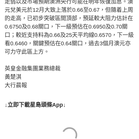
走弱以及市場預期澳洲央行可能在明年恢復加息。澳
元兌美元於12月大致上落於0.66至0.67，但隨着上周
的走高，已初步突破區間頂部，預延較大阻力估計在
0.6750及0.68關口，下一級預估在0.6950及0.70關
口；較近支持料為0.66及25天平均線0.6570，下一級
看0.6460，關鍵預估在0.64關口，過去3個月澳元亦
可力守此區上方。
英皇金融集團業務總裁
黃楚淇
大行晨報
↓立即下載星島頭條App↓