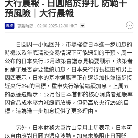
大行晨報 - 日圓陷於掙扎 防範干
預風險｜大行晨報
更新時間：02:00 2025-12-30 HKT
專欄
日圓周一小幅回升，市場權衡日本進一步加息的
時機以及年底清淡交易情況下可能遇到的干預。周一
公布的日本央行12月政策會議意見摘要顯示，決策者
討論了是否需要繼續加息。日本央行行長植田和男上
周四表示，日本的基本通脹率正在逐步加快並穩步接
近央行2%的目標，重申央行準備繼續加息。上周五
的數據還顯示，12月份日本首都的核心消費者通脹率
因食品成本壓力減緩而放緩，但仍高於央行2%的目
標，這為進一步加息提供了更多理由。
另外，日本財務大臣片山皋月上周表示，日本可
以自由應對日圓的過度波動。加息未能阻止日圓貶