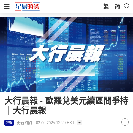
繁
简
大行晨報 - 歐羅兌美元續區間爭持
｜大行晨報
更新時間：02:00 2025-12-29 HKT
專欄