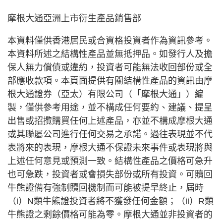
摩根大通亞洲上市衍生產品銷售部
本資料僅供香港居民或合資格投資者作為資訊參考。
本資料所述之結構性產品並無抵押品。如發行人及擔
保人無力償債或違約，投資者可能無法收回部份或全
部應收款項。本頁面提供有關結構性產品的資訊由摩
根大通證券（亞太）有限公司（「摩根大通」）編
製，僅供參考用途，並不構成任何要約、建議、提呈
出售或招攬購買任何上述產品，亦並不構成摩根大通
或其聯屬公司進行任何交易之承諾。過往表現並不代
表將來的表現，摩根大通不保證未來事件或表現將與
上述任何意見或預測一致。結構性產品之價格可急升
也可急跌，投資者或會損失部份或所有投資。可贖回
牛熊證備有強制贖回機制而可能被提早終止，屆時
（i）N類牛熊證投資者將不獲發任何金額；（ii）R類
牛熊證之剩餘價格可能為零。摩根大通並非投資者的