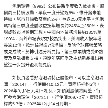
泡泡瑪特（9992）公布最新季度收入數據後，股
價周三持續波動，早段一度升過近8%，惟升勢未能
持續，尾市升幅收窄至約2%，重返250元水平。泡泡
瑪特第三季度整體收益按年增長約245%至250%，表
現或較市場預期理想。中國內地業務增長約185%至
190%，海外市場表現亦較為突出，美洲收入按年增
長逾12倍，歐洲錄得逾7倍增幅，反映全球擴張策略
或見成效。彭博引述分析員指，第三季業績或受IP熱
度及產能擴張支持，預期年底旺季及主題新品推出有
望進一步提升盈利能見度。
如投資者看好泡泡瑪特正股後市，可以注意泡瑪
購「20614」，行使價410.12元，實際槓桿約5倍，
2026年3月3日到期。相反，如預測股價將調整下行
可參考泡瑪沽「20731」，行使價209.72元，實際槓
桿約5.7倍，2025年12月24日到期。