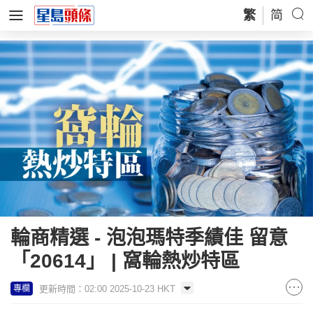
繁
简
輪商精選 - 泡泡瑪特季績佳 留意
「20614」 | 窩輪熱炒特區
更新時間：02:00 2025-10-23 HKT
專欄