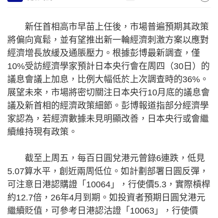
新任首相高市早苗上任後，市場普遍預期其政策
將偏向寬鬆，並有望推出新一輪經濟刺激方案以應對
經濟增長放緩及通脹壓力。根據彭博最新調查，僅
10%受訪經濟學家預計日本央行會在周四（30日）的
議息會議上加息，比例大幅低於上次調查時的36%。
展望未來，市場將密切關注日本央行10月底的議息會
議及新首相的經濟政策細節。彭博報道指部分經濟學
家認為，若經濟數據未見明顯改善，日本央行或會繼
續維持現有政策。
截至上周五，每百日圓兌港元曾錄6連跌，低見
5.07算水平，創近兩周低位。如計劃部署日圓反彈，
可注意日港認購證「10064」，行使價5.3，實際槓桿
約12.7倍，26年4月到期。如投資者預期日圓兌港元
繼續貶值，可參考日港認沽證「10063」，行使價