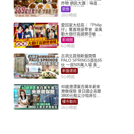
炸物 網民大讚：味道
好，環境闊落
飲食
10小時前
愛回家大結局｜「Philip
仔」驚喜現身聚會 梁禹
勤大個仔高過樊亦敏 超
乖黐實林淑敏許家傑
影視圈
6小時前
古洞北首個新盤開價
PALO SPRINGS首批65
伙 一房505萬入場 黃光
耀：「北都價」具指標
新盤速遞
作用
5小時前
40歲港漂棄百萬年薪來
港做保險 昔日國企高層
3800元租尖沙咀床位｜
租盤Million
樓市動向
16小時前