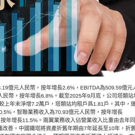
億元人民幣，按年增長2.6%，EBITDA為509.59億元
元人民幣，按年增長6.8%。截至2025年9月底，公司塔類站
戶，較上年末淨增7.2萬戶，塔類站均租戶爲1.81戶。其中，
0.5%，智聯業務收入為70.93億元人民幣，按年增長
幣，按年增長11.5%。兩翼業務收入佔營業收入比重由去年
和維護改善，中國鐵塔將資產折舊年期由7年延長至10年，折