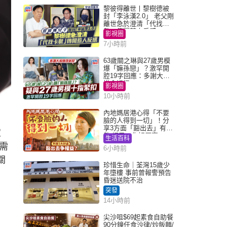
黎彼得離世丨黎樹德被
封「李泳漢2.0」 老父剛
離世急於澄清「代找卡
數」傳聞惹人反感
影視圈
7小時前
63歲關之琳與27歲男模
爆「嫲孫戀」？激罕開
腔19字回應：多謝大家
掛念近況
影視圈
10小時前
內地媽居港心得「不要
臉的人得到一切」！分
享3方面「豁出去」有著
定
數 網民：你好厲害
生活百科
需
6小時前
關
珍惜生命｜荃灣15歲少
年墮樓 事前曾報警預告
昏迷送院不治
突發
14小時前
尖沙咀$69起素食自助餐
90分鐘任食沙律/炒飯麵/