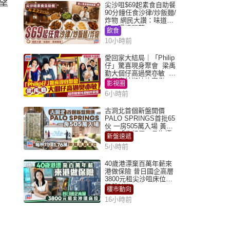
望
尖沙咀$69起素食自助餐
90分鐘任食沙律/炒飯麵/
炸物 網民大讚：味道
好，環境闊落
飲食
10小時前
愛回家大結局｜「Philip
仔」驚喜現身聚會 梁禹
勤大個仔高過樊亦敏 超
乖黐實林淑敏許家傑
影視圈
6小時前
古洞北首個新盤開價
PALO SPRINGS首批65
伙 一房505萬入場 黃光
耀：「北都價」具指標
新盤速遞
作用
5小時前
40歲港漂棄百萬年薪來
港做保險 昔日國企高層
3800元租尖沙咀床位｜
租盤Million
樓市動向
16小時前