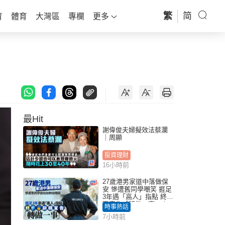
繁
简
育
體育
大灣區
專欄
更多
最Hit
謝偉俊夫婦擬效法蔡瀾
｜周顯
投資理財
16小時前
27歲港男家道中落做保
安 慘遭舊同學嘲笑 捱足
3年遇「高人」指點 終辭
職宣告「轉做一事」｜
時事熱話
Juicy叮
7小時前