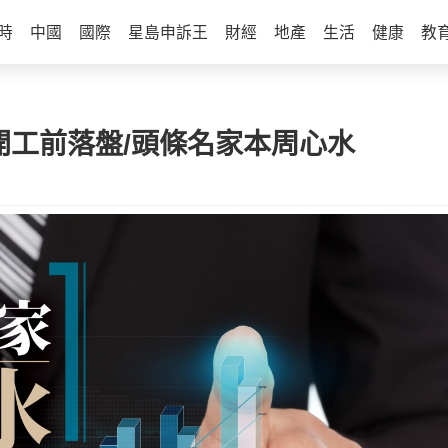
時
中國
國際
星島申訴王
財經
地產
生活
健康
教
| 開工前落盤/頭條名家本周心水