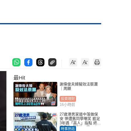
最Hit
謝偉俊夫婦擬效法蔡瀾
｜周顯
投資理財
16小時前
27歲港男家道中落做保
安 慘遭舊同學嘲笑 捱足
3年遇「高人」指點 終辭
職宣告「轉做一事」｜
時事熱話