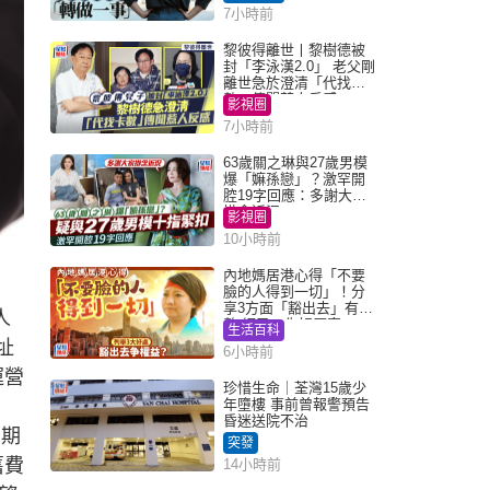
Juicy叮
7小時前
黎彼得離世丨黎樹德被
封「李泳漢2.0」 老父剛
離世急於澄清「代找卡
數」傳聞惹人反感
影視圈
7小時前
63歲關之琳與27歲男模
爆「嫲孫戀」？激罕開
腔19字回應：多謝大家
掛念近況
影視圈
10小時前
內地媽居港心得「不要
臉的人得到一切」！分
享3方面「豁出去」有著
人
數 網民：你好厲害
生活百科
址
6小時前
運營
珍惜生命｜荃灣15歲少
年墮樓 事前曾報警預告
昏迷送院不治
同期
突發
舊費
14小時前