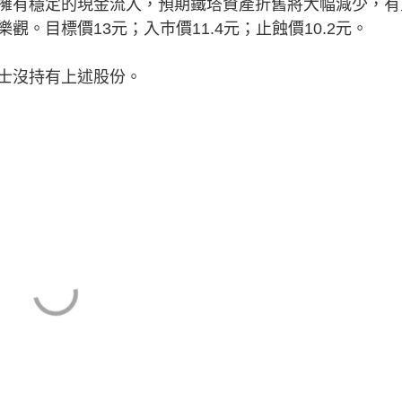
擁有穩定的現金流入，預期鐵塔資產折舊將大幅減少，有
。目標價13元；入巿價11.4元；止蝕價10.2元。
士沒持有上述股份。