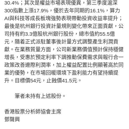
30.4%；其次是權益市場表現優異，第三季度滬深
300指數上漲17.9%，優於去年同期的16.1%，算力
AI與科技等成長板塊強勢表現帶動投資收益率提升；
最後是杭州銀行投資計量規則變化帶來正面貢獻，公
司持有約3.3億股杭州銀行股份，總市值約55.5億
元，隨着正式派駐董事後計量方式調整產生利潤貢
獻。在業務質量方面，公司新業務價值預計保持穩健
增長，受惠於預定利率下調推動保費需求與報行合一
政策改善邊際利潤率，加上權益配置比例顯著高於同
業的優勢，在市場回暖環境下盈利能力有望持續提
升。目標價54元，止蝕價41.5元。
筆者未持有上述股份。
香港股票分析師協會主席
鄧聲興