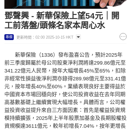
鄧聲興 - 新華保險上望54元｜開
工前落盤/頭條名家本周心水
更新時間：02:00 2025-10-15 HKT
專欄
新華保險（1336）發布盈喜公告，預計2025年
前三季度歸屬於母公司股東淨利潤將達299.86億元至
341.22億元人民幣，按年大幅增長45%至65%，扣除
非經常性損益後淨利潤亦錄得289.98億元至331.41億
元，按年增長40%至60%。業績表現良好主要得益於
中國資本市場回穩向好，使公司投資收益在去年同期
高基數基礎上繼續實現大幅增長。具體而言，公司權
益投資收益提升來自三方面因素：首先是權益投資規
模持續擴張，2025年上半年股票加基金及長期股權投
資規模達3611億元，較年初增長7.04%，按年更增長