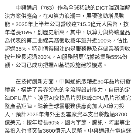
中興通訊（763）作為全球稀缺的DICT端到端解
決方案供應商，在AI算力浪潮中，展現強勁增長動
能。2025年上半年公司營收達715.5億元人民幣，按
年增長15%，創歷史新高。其中，以算力與終端產品
為代表的第二曲線業務營收按年飆升近100%，佔比
超過35%。特別值得關注的是服務器及存儲業務營收
按年增長超過200%，AI服務器更佔據該業務55%份
額，公司已成功把握AI基礎設施建設機遇。
在技術創新方面，中興通訊憑藉近30年晶片研發
積累，構建了業界領先的全流程設計能力，自研的定
海DPU晶片、凌雲AI交換晶片與珠峰CPU晶片形成完
整產品矩陣。隨着全球雲服務供應商加大AI算力投
入，預計2025年海外主要雲廠資本支出將超過3700
億美元，按年增長60%，國內字節、騰訊、阿里等企
業投入也將突破3600億元人民幣。中興通訊在電信運