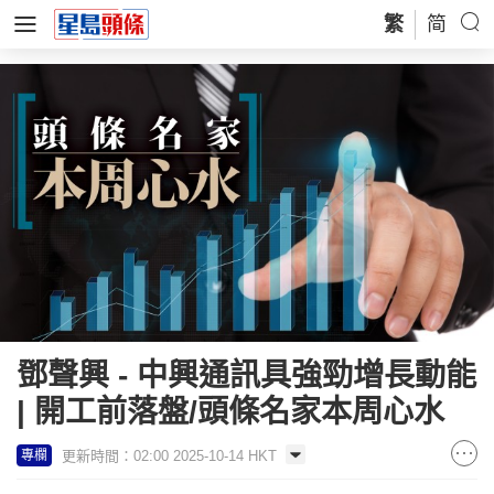
繁
简
鄧聲興 - 中興通訊具強勁增長動能
| 開工前落盤/頭條名家本周心水
更新時間：02:00 2025-10-14 HKT
專欄