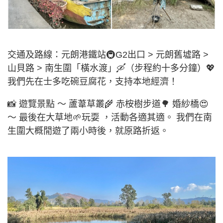
交通及路線：元朗港鐵站🚇G2出口 > 元朗舊墟路 >
山貝路 > 南生圍「橫水渡」🛶（步程約十多分鐘）💖
我們先在士多吃碗豆腐花，支持本地經濟！
📸 遊覽景點 ～ 蘆葦草叢🌾 赤桉樹步道🌳 婚紗橋😍
～ 最後在大草地🌱玩耍 ，活動各適其適。 我們在南
生圍大概閒遊了兩小時後，就原路折返。