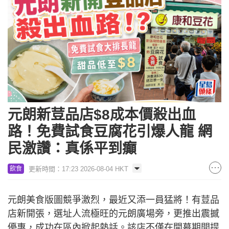
元朗新荳品店$8成本價殺出血
路！免費試食豆腐花引爆人龍 網
民激讚：真係平到癲
更新時間：17:23 2026-08-04 HKT
飲食
元朗美食版圖競爭激烈，最近又添一員猛將！有荳品
店新開張，選址人流極旺的元朗廣場旁，更推出震撼
優惠，成功在區內掀起熱話。該店不僅在開幕期間提