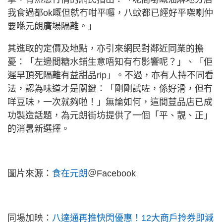
我食過都ok嘅但就冇咁平囉，八蚊都已經好平㗎喇仲
要喺元朗廣場隔離。」
其進取的定價及地點，亦引來網民對鄰近同業的擔
憂：「左邊間糖水鋪生意唔知有冇影響呢？」、「佢
遲早頂死隔離有益甜品rip」。不過，亦有人持不同看
法，認為味道才是關鍵：「剛剛試咗，係好滑，但冇
咩豆味，一次就夠啦！」無論如何，這間荳品店已成
功製造話題，為元朗街坊提供了一個「平、靚、正」
的消暑新選擇。
圖片來源：
食在元朗
＠Facebook
同場加映：
八達通再推快閃優惠！12大商戶拎券即減