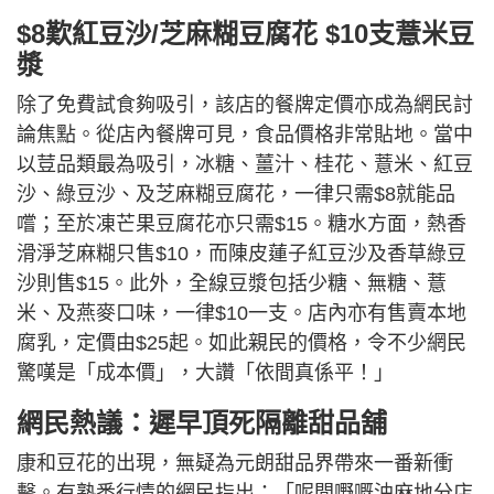
$8歎紅豆沙/芝麻糊豆腐花 $10支薏米豆
漿
除了免費試食夠吸引，該店的餐牌定價亦成為網民討
論焦點。從店內餐牌可見，食品價格非常貼地。當中
以荳品類最為吸引，冰糖、薑汁、桂花、薏米、紅豆
沙、綠豆沙、及芝麻糊豆腐花，一律只需$8就能品
嚐；至於凍芒果豆腐花亦只需$15。糖水方面，熱香
滑淨芝麻糊只售$10，而陳皮蓮子紅豆沙及香草綠豆
沙則售$15。此外，全線豆漿包括少糖、無糖、薏
米、及燕麥口味，一律$10一支。店內亦有售賣本地
腐乳，定價由$25起。如此親民的價格，令不少網民
驚嘆是「成本價」，大讚「依間真係平！」
網民熱議：遲早頂死隔離甜品舖
康和豆花的出現，無疑為元朗甜品界帶來一番新衝
擊。有熟悉行情的網民指出：「呢間嘢嘅油麻地分店