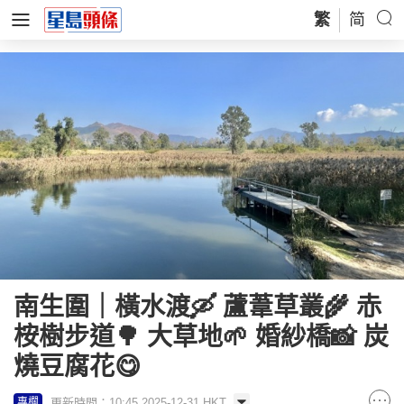
繁
简
南生圍｜橫水渡🛶 蘆葦草叢🌾 赤
桉樹步道🌳 大草地🌱 婚紗橋📸 炭
燒豆腐花😋
更新時間：10:45 2025-12-31 HKT
專欄