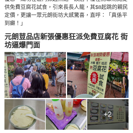
供免費豆腐花試食，引來長長人龍，其$8起跳的親民
定價，更讓一眾元朗街坊大感驚喜，直呼：「真係平
到癲！」
元朗荳品店
新張優惠狂派免費豆腐花 街
坊逼爆門面
+2