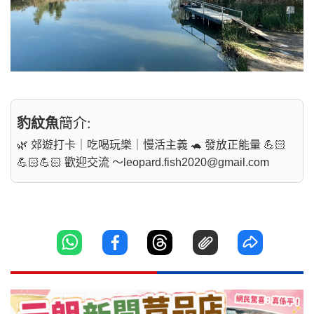
豹紋魚
簡介:
🌿 郊遊打卡｜吃喝玩樂｜慢活主義 🐢 發放正能量 💪🏻
💪🏻💪🏻 歡迎交流 ～
leopard.fish2020@gmail.com