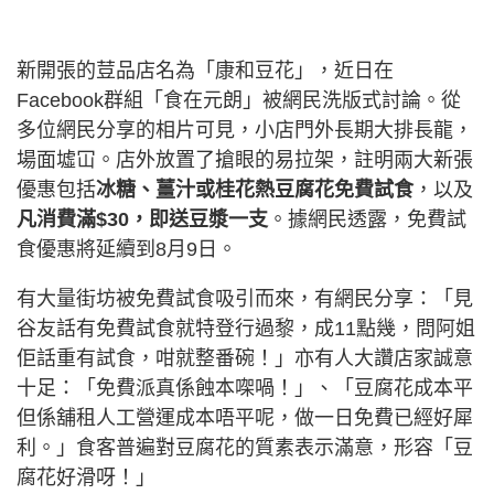
新開張的荳品店名為「康和豆花」，近日在
Facebook群組「食在元朗」被網民洗版式討論。從
多位網民分享的相片可見，小店門外長期大排長龍，
場面墟冚。店外放置了搶眼的易拉架，註明兩大新張
優惠包括
冰糖、薑汁或桂花熱豆腐花免費試食
，以及
凡消費滿$30，即送豆漿一支
。據網民透露，免費試
食優惠將延續到8月9日。
有大量街坊被免費試食吸引而來，有網民分享：「見
谷友話有免費試食就特登行過黎，成11點幾，問阿姐
佢話重有試食，咁就整番碗！」亦有人大讚店家誠意
十足：「免費派真係蝕本㗎喎！」、「豆腐花成本平
但係舖租人工營運成本唔平呢，做一日免費已經好犀
利。」食客普遍對豆腐花的質素表示滿意，形容「豆
腐花好滑呀！」