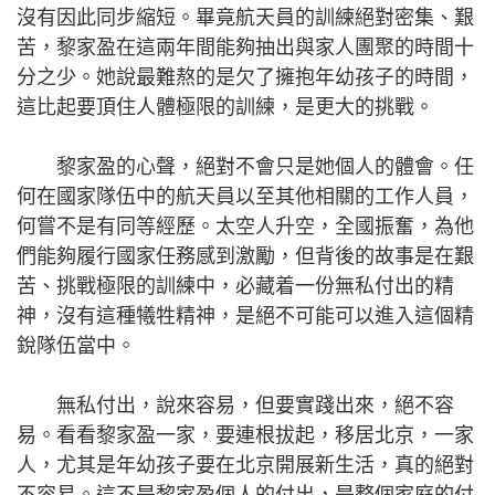
沒有因此同步縮短。畢竟航天員的訓練絕對密集、艱
苦，黎家盈在這兩年間能夠抽出與家人團聚的時間十
分之少。她說最難熬的是欠了擁抱年幼孩子的時間，
這比起要頂住人體極限的訓練，是更大的挑戰。
黎家盈的心聲，絕對不會只是她個人的體會。任
何在國家隊伍中的航天員以至其他相關的工作人員，
何嘗不是有同等經歷。太空人升空，全國振奮，為他
們能夠履行國家任務感到激勵，但背後的故事是在艱
苦、挑戰極限的訓練中，必藏着一份無私付出的精
神，沒有這種犧牲精神，是絕不可能可以進入這個精
銳隊伍當中。
無私付出，說來容易，但要實踐出來，絕不容
易。看看黎家盈一家，要連根拔起，移居北京，一家
人，尤其是年幼孩子要在北京開展新生活，真的絕對
不容易。這不是黎家盈個人的付出，是整個家庭的付