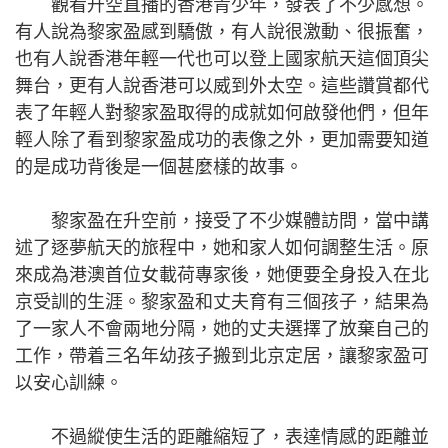
觀看升空直播的香港青少年，發表了不少感想。
有人說為黎家盈感到驕傲，有人說很激動、很振奮，
也有人說香港年輕一代也可以登上國家航天這個頂尖
舞台，更有人說香港可以威到外太空。這些讚賞都代
表了年輕人對黎家盈取得的成就如何啟發他們，但年
輕人除了看到黎家盈成功的表像之外，更加需要知道
的是成功背後是一個甚麼樣的故事。
黎家盈在升空前，接受了不少媒體訪問，當中講
述了逐夢航天的旅程中，她和家人如何調整生活。原
來成為港澳首位女載荷專家後，她便要全身投入在北
京受訓的生涯。黎家盈和丈夫育有三個孩子，結果為
了一家人不會兩地分隔，她的丈夫選擇了放棄自己的
工作，帶着三名年幼孩子搬到北京定居，讓黎家盈可
以安心訓練。
不過縱使生活的距離縮短了，表達情感的距離並