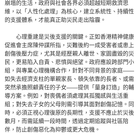
崩塌的生活，政府與社會各界必須超越短期救濟思
維，以「人性化處理」為核心，建立系統性、持續性
的支援體系，才能真正助災民走出陰霾。
心理重建是災後支援的關鍵。正如香港精神健康
促進會主席陳仲謀所指，災難後約一成受害者或患上
創傷後壓力症，尤其是經歷親人離世、家園盡毀的災
民，更易陷入自責、悲憤與絕望。政府應設跨部門小
組，與專業心理機構合作，針對不同背景的家庭——
如失去經濟支柱的單親家長、頓失依靠的長者、或需
突然承擔照顧責任的子女——提供「量身訂造」的輔
導方案。例如，對喪偶者須處理其孤獨感與生活重
組；對失去子女的父母則需引導其面對創傷記憶。同
時，必須正視心理復原的長期性，支援不應止於災後
數月，而需延續一段時間，透過定期追蹤與社區陪
伴，防止創傷惡化為抑鬱或更大危機。