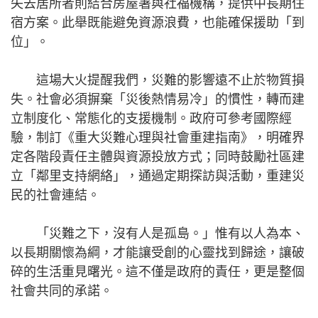
失去居所者則結合房屋署與社福機構，提供中長期住
宿方案。此舉既能避免資源浪費，也能確保援助「到
位」。
這場大火提醒我們，災難的影響遠不止於物質損
失。社會必須摒棄「災後熱情易冷」的慣性，轉而建
立制度化、常態化的支援機制。政府可參考國際經
驗，制訂《重大災難心理與社會重建指南》，明確界
定各階段責任主體與資源投放方式；同時鼓勵社區建
立「鄰里支持網絡」，通過定期探訪與活動，重建災
民的社會連結。
「災難之下，沒有人是孤島。」惟有以人為本、
以長期關懷為綱，才能讓受創的心靈找到歸途，讓破
碎的生活重見曙光。這不僅是政府的責任，更是整個
社會共同的承諾。