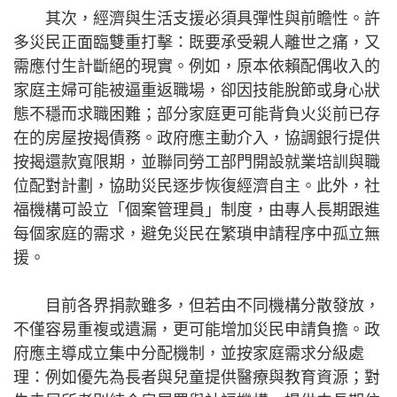
其次，經濟與生活支援必須具彈性與前瞻性。許
多災民正面臨雙重打擊：既要承受親人離世之痛，又
需應付生計斷絕的現實。例如，原本依賴配偶收入的
家庭主婦可能被逼重返職場，卻因技能脫節或身心狀
態不穩而求職困難；部分家庭更可能背負火災前已存
在的房屋按揭債務。政府應主動介入，協調銀行提供
按揭還款寬限期，並聯同勞工部門開設就業培訓與職
位配對計劃，協助災民逐步恢復經濟自主。此外，社
福機構可設立「個案管理員」制度，由專人長期跟進
每個家庭的需求，避免災民在繁瑣申請程序中孤立無
援。
目前各界捐款雖多，但若由不同機構分散發放，
不僅容易重複或遺漏，更可能增加災民申請負擔。政
府應主導成立集中分配機制，並按家庭需求分級處
理：例如優先為長者與兒童提供醫療與教育資源；對