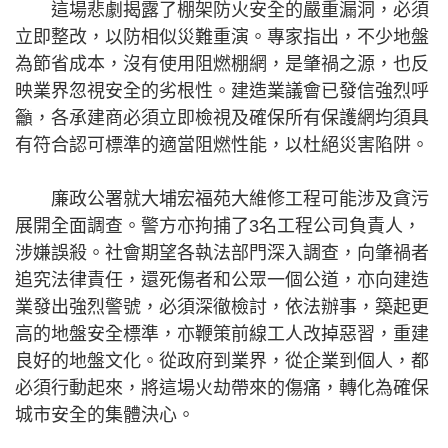
這場悲劇揭露了棚架防火安全的嚴重漏洞，必須
立即整改，以防相似災難重演。專家指出，不少地盤
為節省成本，沒有使用阻燃棚網，是肇禍之源，也反
映業界忽視安全的劣根性。建造業議會已發信強烈呼
籲，各承建商必須立即檢視及確保所有保護網均須具
有符合認可標準的適當阻燃性能，以杜絕災害陷阱。
廉政公署就大埔宏福苑大維修工程可能涉及貪污
展開全面調查。警方亦拘捕了3名工程公司負責人，
涉嫌誤殺。社會期望各執法部門深入調查，向肇禍者
追究法律責任，還死傷者和公眾一個公道，亦向建造
業發出強烈警號，必須深徹檢討，依法辦事，築起更
高的地盤安全標準，亦鞭策前線工人改掉惡習，重建
良好的地盤文化。從政府到業界，從企業到個人，都
必須行動起來，將這場火劫帶來的傷痛，轉化為確保
城市安全的集體決心。