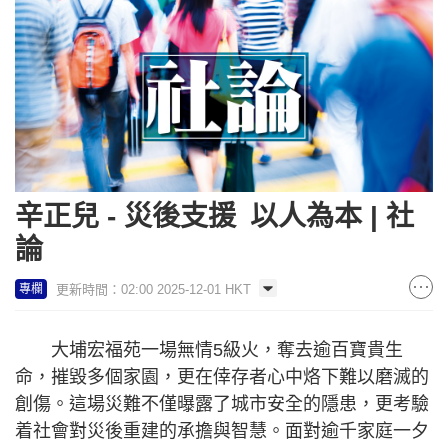
辛正兒 - 災後支援 以人為本 | 社
論
更新時間：02:00 2025-12-01 HKT
專欄
大埔宏福苑一場無情5級火，奪去逾百寶貴生
命，摧毀多個家園，更在倖存者心中烙下難以磨滅的
創傷。這場災難不僅曝露了城市安全的隱患，更考驗
着社會對災後重建的承擔與智慧。面對逾千家庭一夕