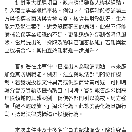
針對重大採購項目，政府應借鑒私人機構經驗，
引入獨立專業機構審核。例如，在招標階段委託第三
方與投標者面談與實地考察，核實其財務狀況、生產
能力及過往案例，避免紙面審查的局限。此舉不僅能
彌補公僕專業知識的不足，更能透過外部制衡降低風
險。當局提出的「採購及物料管理審核組」若能與獨
立機構合作，其抽查效能將進一步提升。
審計署在此事件中已指出人為疏漏問題，未來應
加強其防騙職能。例如，建立與執法部門的協作機
制，若發現投標文件異常或供應商背景可疑，可即時
轉介警方等執法機構調查。同時，審計報告應公開高
風險領域的具體案例，促使各部門引以為戒。局方強
調「絕不輕輕放下」違法行為，此態度需化為具體行
動，透過法律威懾遏止投機行為。
本次事件涉及十多名官員的紀律調查，除追究責