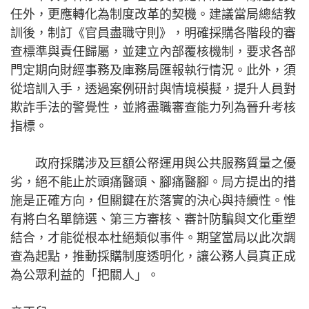
任外，更應轉化為制度改革的契機。建議當局總結教
訓後，制訂《官員盡職守則》，明確採購各階段的審
查標準與責任歸屬，並建立內部覆核機制，要求各部
門定期向財經事務及庫務局匯報執行情況。此外，須
從培訓入手，透過案例研討與情境模擬，提升人員對
欺詐手法的警覺性，並將盡職審查能力列為晉升考核
指標。
政府採購涉及巨額公帑運用與公共服務質量之優
劣，絕不能止於頭痛醫頭、腳痛醫腳。局方提出的措
施是正確方向，但關鍵在於落實的決心與持續性。惟
有將白名單篩選、第三方審核、審計防騙與文化重塑
結合，才能從根本杜絕類似事件。期望當局以此次調
查為起點，推動採購制度透明化，讓公務人員真正成
為公眾利益的「把關人」。