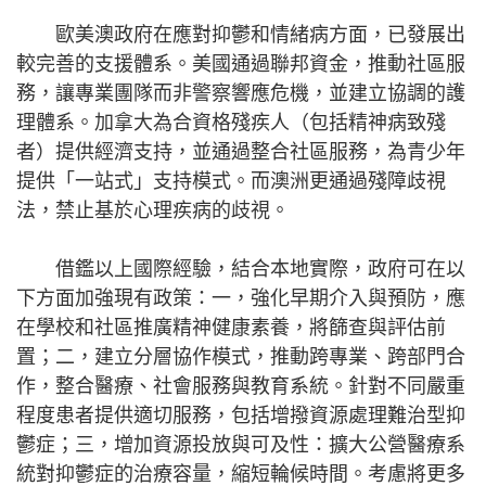
歐美澳政府在應對抑鬱和情緒病方面，已發展出
較完善的支援體系。美國通過聯邦資金，推動社區服
務，讓專業團隊而非警察響應危機，並建立協調的護
理體系。加拿大為合資格殘疾人（包括精神病致殘
者）提供經濟支持，並通過整合社區服務，為青少年
提供「一站式」支持模式。而澳洲更通過殘障歧視
法，禁止基於心理疾病的歧視。
借鑑以上國際經驗，結合本地實際，政府可在以
下方面加強現有政策：一，強化早期介入與預防，應
在學校和社區推廣精神健康素養，將篩查與評估前
置；二，建立分層協作模式，推動跨專業、跨部門合
作，整合醫療、社會服務與教育系統。針對不同嚴重
程度患者提供適切服務，包括增撥資源處理難治型抑
鬱症；三，增加資源投放與可及性：擴大公營醫療系
統對抑鬱症的治療容量，縮短輪候時間。考慮將更多