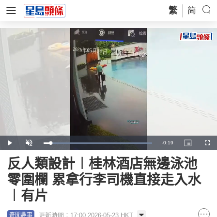
繁
简
Remaining
-
0:19
Loaded
:
Play
Unmute
Picture-
Full
100.00%
in-
Picture
Time
反人類設計︱桂林酒店無邊泳池
零圍欄 累拿行李司機直接走入水
︱有片
更新時間：17:00 2026-05-23 HKT
奇聞趣事