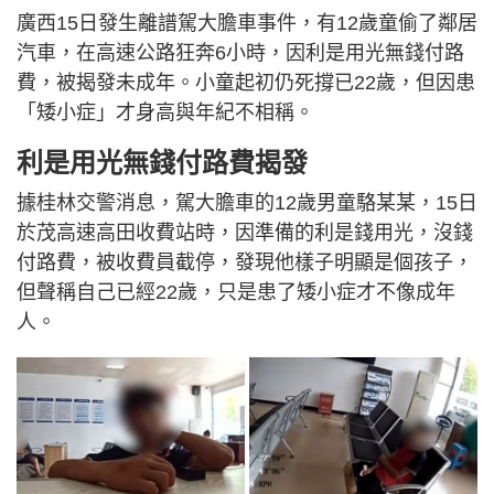
廣西15日發生離譜駕大膽車事件，有12歲童偷了鄰居
汽車，在高速公路狂奔6小時，因利是用光無錢付路
費，被揭發未成年。小童起初仍死撐已22歲，但因患
「矮小症」才身高與年紀不相稱。
利是用光無錢付路費揭發
據桂林交警消息，駕大膽車的12歲男童駱某某，15日
於茂高速高田收費站時，因準備的利是錢用光，沒錢
付路費，被收費員截停，發現他樣子明顯是個孩子，
但聲稱自己已經22歲，只是患了矮小症才不像成年
人。