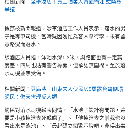
相關新聞：
全季酒店｜員工晒客人奇葩備注 惹隱私
爭議
據荔枝新聞報道，涉事酒店工作人員表示，落水的男
子是專車司機，當時疑因匆忙為客人拿行李，未有留
意路況而落水。
該酒店人員指，泳池水深1.3米，與路面也有一定高
度差，四周也貼有警告標識，但承認無圍欄。至於落
水司機並無受傷。
相關新聞：
豆腐渣︱山東未入伙民房5層露台齊倒塌
網民：傷天害理反人類
網民對落水司機紛表同情，「水池子設計有問題，這
要是小孩掉進去死翹翹了」、「他掉進去之前我也沒
看出來是泳池」、「最起碼立個警示牌吧，非得出事