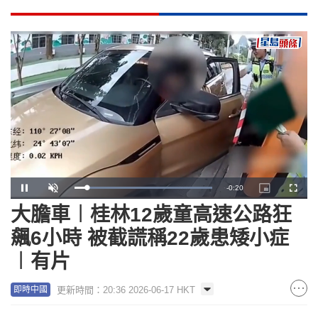
Remaining
-
0:19
Loaded
:
Pause
Unmute
Picture-
Fullscr
100.00%
in-
Picture
大膽車︱桂林12歲童高速公路狂
Time
飆6小時 被截謊稱22歲患矮小症
︱有片
更新時間：20:36 2026-06-17 HKT
即時中國