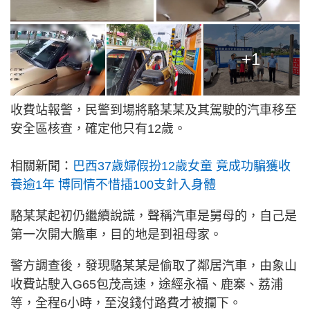
+1
收費站報警，民警到場將駱某某及其駕駛的汽車移至
安全區核查，確定他只有12歲。
相關新聞：
巴西37歲婦假扮12歲女童 竟成功騙獲收
養逾1年 博同情不惜插100支針入身體
駱某某起初仍繼續說謊，聲稱汽車是舅母的，自己是
第一次開大膽車，目的地是到祖母家。
警方調查後，發現駱某某是偷取了鄰居汽車，由象山
收費站駛入G65包茂高速，途經永福、鹿寨、荔浦
等，全程6小時，至沒錢付路費才被攔下。