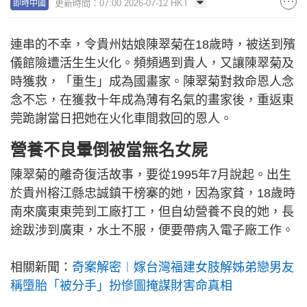
更新時間：07:00 2026-07-12 HKT
即時中國
連串的不幸，令貴州姑娘陳翠菊在18歲時，被送到殯
儀館險遭活生生火化。頻頻遇到貴人，又讓陳翠菊及
時獲救，「重生」成為國畫家。陳翠菊對救命恩人念
念不忘，在獲救十年成為薄有名氣的畫家後，重返東
莞跪謝當日把她在火化車間救回的恩人。
營養不良暈倒被當無名女屍
陳翠菊的離奇復活故事，要從1995年7月說起。出生
於貴州榕江縣忠誠鎮干榜寨的她，因為家貧，18歲時
南來廣東東莞到工廠打工，但自幼營養不良的她，長
途跋涉到廣東，水土不服，便要帶病入電子廠工作。
相關新聞：
奇案解密︱嫁台灣福建女肢解姊弟戀男友
稱墮胎「被分手」扮慘圖掩謀財害命真相