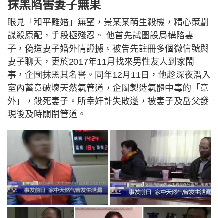
抹黑陷害妻子無果
眼見「和平離婚」無望，景某某萌生殺機，精心策劃
謀殺原配，手段極殘忍。 他首先試圖設局構陷妻
子，偽造妻子婚外情證據。被告先註冊多個微信號與
妻子聊天，更於2017年11月找來男性友人到家鬧
事，企圖抹黑其名譽。同年12月11日，他趁深夜潛入
室內蓄意破壞天然氣管道，企圖製造氣體中毒的「意
外」，殺死妻子。所幸奸計失敗遂，被妻子及岳父發
現後及時關閉管道。