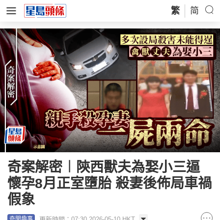
繁
简
奇案解密︱陝西獸夫為娶小三逼
懷孕8月正室墮胎 殺妻後佈局車禍
假象
更新時間：07:30 2026-05-10 HKT
奇聞趣事