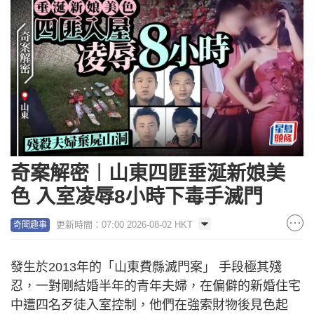
奇案解密︱山東四匪垂涎新娘美
色 入室凌辱8小時下毒手滅門
更新時間：07:00 2026-08-02 HKT
奇聞趣事
發生於2013年的「山東費縣滅門案」 手段極其殘
忍，一對剛結婚半年的青年夫婦，在偏僻的新婚住宅
中遭四名歹徒入室控制，他們在強索財物後見色起