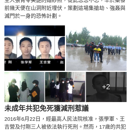
主人張青苓美艷的婚紗照，從此念念不忘，早於案發
前幾天便在山洞附近埋伏，策劃這場集搶劫、強姦與
滅門於一身的恐怖計劃。
+2
未成年共犯免死獲減刑惹議
2016年6月22日，經最高人民法院核准，張學軍、王
吉營及付剛三人被依法執行死刑。然而，17歲的共犯