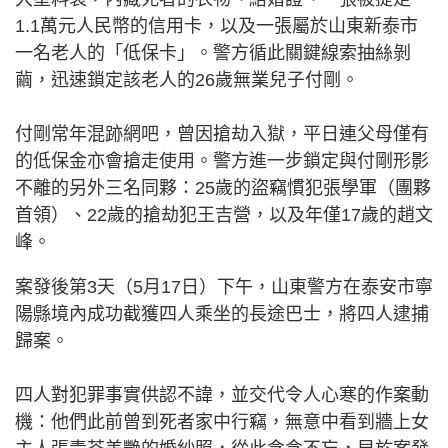
1.1萬元人民幣的信用卡，以及一張屬於山東新泰市
一名老人的「低保卡」。警方循此關鍵線索抽絲剝
繭，迅速鎖定該老人的26歲無業兒子付剛。
付剛常年混跡網吧，曾因搶劫入獄，平日連父母僅有
的低保金亦會搶走使用。警方進一步鎖定與付剛形影
不離的另外三名同夥：25歲的盜竊慣犯張學軍（團夥
首領）、22歲的搶劫犯王吉營，以及年僅17歲的趙文
峰。
案發後第3天（5月17日）下午，山東警方在泰安市寧
陽縣境內成功截獲四人乘坐的長途巴士，將四人逮捕
歸案。
四人對犯罪事實供認不諱，並交代令人心寒的作案動
機：他們此前曾到死者家中行竊，無意中看到牆上女