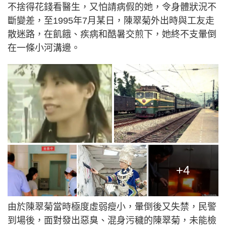
不捨得花錢看醫生，又怕請病假的她，令身體狀況不
斷變差，至1995年7月某日，陳翠菊外出時與工友走
散迷路，在飢餓、疾病和酷暑交煎下，她終不支暈倒
在一條小河溝邊。
+4
由於陳翠菊當時極度虛弱瘦小，暈倒後又失禁，民警
到場後，面對發出惡臭、混身污穢的陳翠菊，未能檢