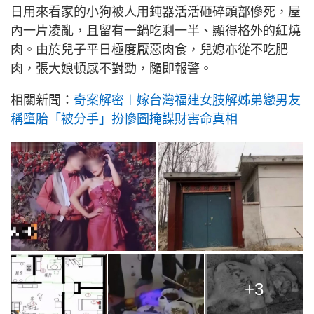
日用來看家的小狗被人用鈍器活活砸碎頭部慘死，屋
內一片凌亂，且留有一鍋吃剩一半、顯得格外的紅燒
肉。由於兒子平日極度厭惡肉食，兒媳亦從不吃肥
肉，張大娘頓感不對勁，隨即報警。
相關新聞：
奇案解密︱嫁台灣福建女肢解姊弟戀男友
稱墮胎「被分手」扮慘圖掩謀財害命真相
+3