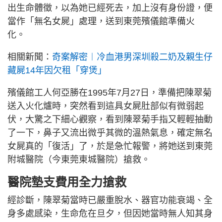
出生命體徵，以為她已經死去，加上沒有身份證，便
當作「無名女屍」處理，送到東莞殯儀館準備火
化。
相關新聞：
奇案解密︱冷血港男深圳殺二奶及親生仔
藏屍14年因欠租「穿煲」
殯儀館工人何亞勝在1995年7月27日，準備把陳翠菊
送入火化爐時，突然看到這具女屍肚部似有微弱起
伏，大驚之下細心觀察，看到陳翠菊手指又輕輕抽動
了一下，鼻子又流出微乎其微的溫熱氣息，確定無名
女屍真的「復活」了，於是急忙報警，將她送到東莞
附城醫院（今東莞東城醫院）搶救。
醫院墊支費用全力搶救
經診斷，陳翠菊當時已嚴重脫水、器官功能衰竭、全
身多處感染，生命危在旦夕，但因她當時無人知其身