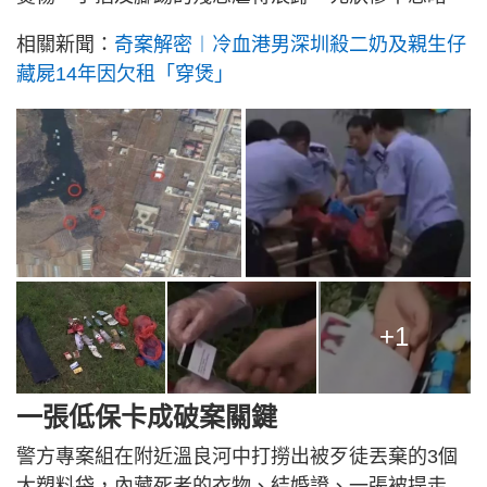
相關新聞：
奇案解密︱冷血港男深圳殺二奶及親生仔
藏屍14年因欠租「穿煲」
+1
一張低保卡成破案關鍵
警方專案組在附近溫良河中打撈出被歹徒丟棄的3個
大塑料袋，內藏死者的衣物、結婚證、一張被提走