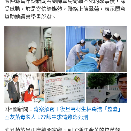
陳仲濂當年從新聞看到陳翠菊奇蹟不死的故事後，深
受感動，於是寄信給媒體，聯絡上陳翠菊，表示願意
資助她讀書學畫脫貧。
+1
2相關新聞：
奇案解密︱復旦高材生林森浩「整蠱」
室友落毒殺人 177師生求情難逃死刑
陳翠菊於是再度離開家鄉，到了浙江金華的培英學