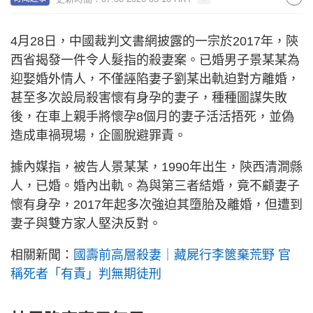
4月28日，中國裁判文書網披露的一宗於2017年，陝
西省揭發一件令人髮指的殺妻案。已婚男子景某某為
迎娶婚外情人，不僅誣陷妻子劉某出軌迫對方離婚，
甚至多次設局殺害懷有身孕的妻子，種種圖謀失敗
後，在車上親手將懷孕8個月的妻子活活捂死，並偽
造成車禍現場，企圖脫避罪責。
據內媒指，被告人景某某，1990年出生，陝西清澗縣
人，已婚。婚內出軌。為與第三者結婚，竟不顧妻子
懷有身孕，2017年起多次強迫其墮胎及離婚，但遭到
妻子與雙方家人堅決反對。
相關新聞：
國壽前高層殺妻｜藏屍行李篋棄荒野 官
稱死者「有責」判無期徒刑