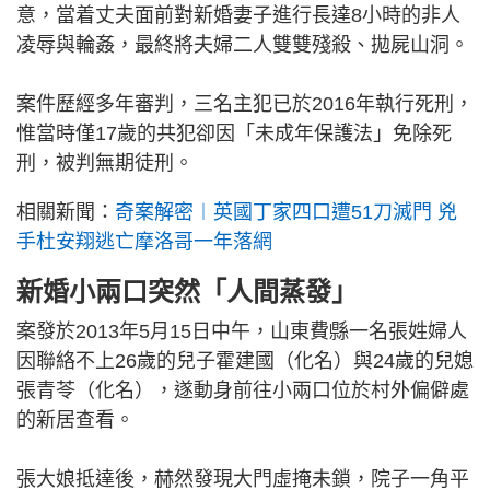
意，當着丈夫面前對新婚妻子進行長達8小時的非人
凌辱與輪姦，最終將夫婦二人雙雙殘殺、拋屍山洞。
案件歷經多年審判，三名主犯已於2016年執行死刑，
惟當時僅17歲的共犯卻因「未成年保護法」免除死
刑，被判無期徒刑。
相關新聞：
奇案解密︱英國丁家四口遭51刀滅門 兇
手杜安翔逃亡摩洛哥一年落網
新婚小兩口突然「人間蒸發」
案發於2013年5月15日中午，山東費縣一名張姓婦人
因聯絡不上26歲的兒子霍建國（化名）與24歲的兒媳
張青苓（化名），遂動身前往小兩口位於村外偏僻處
的新居查看。
張大娘抵達後，赫然發現大門虛掩未鎖，院子一角平