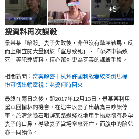
+5
搜資料再次謀殺
景某某「暗殺」妻子失敗後，非但沒有懸崖勒馬，反
而上網查閱大量關於「窒息致死」、「孕婦車禍致
死」等犯罪資料，精心策劃更為歹毒的謀殺手段。
相關新聞：
奇案解密︱杭州許國利殺妻絞肉倒馬桶
扮可憐出鏡電視：老婆何時回來
最終在兩日之後，即2017年12月13日，景某某利用
駕車回榆林的機會，在途中以妻子出軌為由吵架停
車。於清澗縣石咀驛某路邊殘忍地用手捂壓懷有身孕
妻子的口鼻，導致妻子當場窒息死亡，而腹中的胎兒
亦一同殞命。