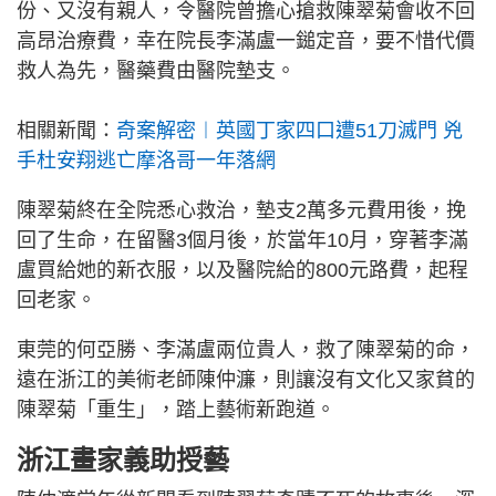
份、又沒有親人，令醫院曾擔心搶救陳翠菊會收不回
高昂治療費，幸在院長李滿盧一鎚定音，要不惜代價
救人為先，醫藥費由醫院墊支。
相關新聞：
奇案解密︱英國丁家四口遭51刀滅門 兇
手杜安翔逃亡摩洛哥一年落網
陳翠菊終在全院悉心救治，墊支2萬多元費用後，挽
回了生命，在留醫3個月後，於當年10月，穿著李滿
盧買給她的新衣服，以及醫院給的800元路費，起程
回老家。
東莞的何亞勝、李滿盧兩位貴人，救了陳翠菊的命，
遠在浙江的美術老師陳仲濂，則讓沒有文化又家貧的
陳翠菊「重生」，踏上藝術新跑道。
浙江畫家義助授藝