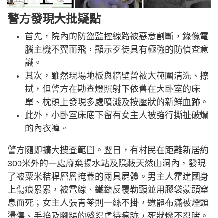
警方發現大批疑點
首先，院內的防盜監控線路被惡意割斷，錄像電
腦主機不翼而飛，顯示歹徒具有極強的防偵查意
識。
其次，雖然現場地板與牆壁曾被大範圍清洗、擦
拭，但警方在勘查燈照射下依舊在大卧室的床
單、枕頭上發現多處噴濺及按壓狀的新鮮血跡。
此外，小卧室床底下留有女主人被強行撕扯破爛
的內衣褲。
警方隨即擴大搜查範圍。翌日，有村民在距離新居約
300米外的一處廢棄揚水站及隱蔽天然山洞內，發現
了被粟米秸稈層層掩蓋的兩具屍體。男主人霍建國身
上傷痕累累，被電線、鐵鏈反覆勒頸並用膠袋蒙頭窒
息而死；女主人張青苓則一絲不掛，遺體布滿被煙頭
燙傷、手掐及腳踢的殘忍虐待痕跡，死狀慘不忍睹。