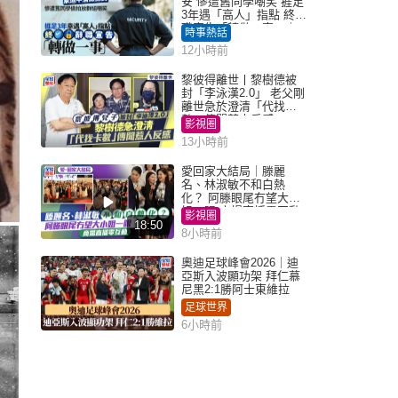
安 慘遭舊同學嘲笑 捱足
3年遇「高人」指點 終辭
職宣告「轉做一事」｜
時事熱話
Juicy叮
12小時前
黎彼得離世丨黎樹德被
封「李泳漢2.0」 老父剛
離世急於澄清「代找卡
數」傳聞惹人反感
影視圈
13小時前
愛回家大結局｜滕麗
名、林淑敏不和白熱
化？ 阿滕眼尾冇望大小
姐一眼 商場直播零互動
影視圈
18:50
8小時前
奧迪足球峰會2026｜迪
亞斯入波顯功架 拜仁慕
尼黑2:1勝阿士東維拉
足球世界
6小時前