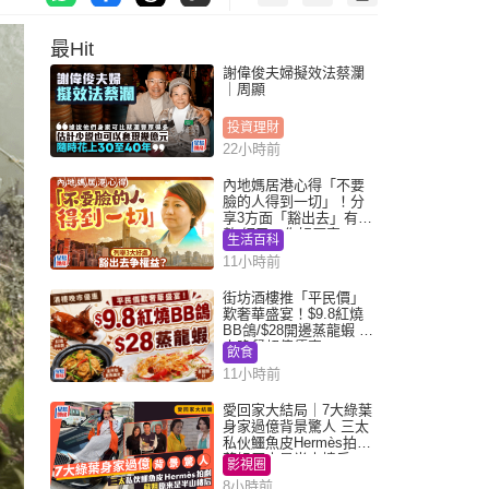
最Hit
謝偉俊夫婦擬效法蔡瀾
｜周顯
投資理財
22小時前
內地媽居港心得「不要
臉的人得到一切」！分
享3方面「豁出去」有著
數 網民：你好厲害
生活百科
11小時前
街坊酒樓推「平民價」
歎奢華盛宴！$9.8紅燒
BB鴿/$28開邊蒸龍蝦 3
大晚餐超值優惠
飲食
11小時前
愛回家大結局｜7大綠葉
身家過億背景驚人 三太
私伙鱷魚皮Hermès拍劇
蘇姐原來是半山樓后
影視圈
8小時前