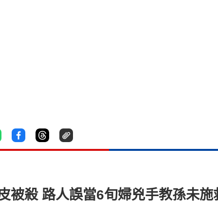
皮被殺 路人誤當6旬婦兇手教孫未施