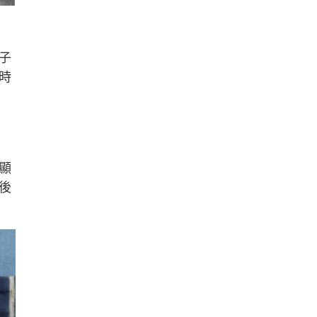
子
時
顯
後