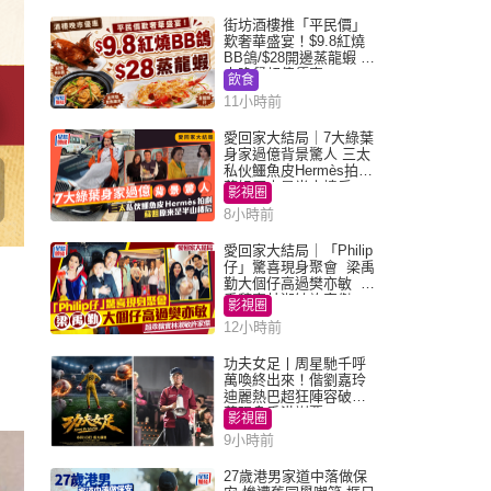
街坊酒樓推「平民價」
歎奢華盛宴！$9.8紅燒
BB鴿/$28開邊蒸龍蝦 3
大晚餐超值優惠
飲食
11小時前
愛回家大結局｜7大綠葉
身家過億背景驚人 三太
私伙鱷魚皮Hermès拍劇
蘇姐原來是半山樓后
影視圈
8小時前
愛回家大結局｜「Philip
仔」驚喜現身聚會 梁禹
勤大個仔高過樊亦敏 超
乖黐實林淑敏許家傑
影視圈
12小時前
功夫女足丨周星馳千呼
萬喚終出來！偕劉嘉玲
迪麗熱巴超狂陣容破天
荒現身香港謝票
影視圈
9小時前
27歲港男家道中落做保