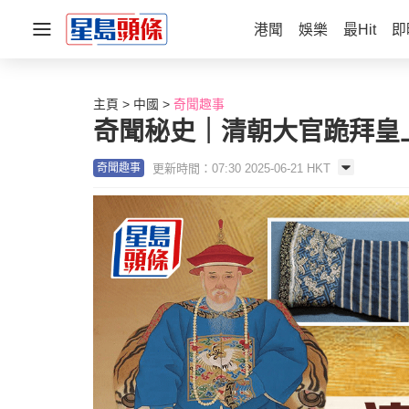
港聞
娛樂
最Hit
即
主頁
中國
奇聞趣事
奇聞秘史｜清朝大官跪拜皇
更新時間：07:30 2025-06-21 HKT
奇聞趣事