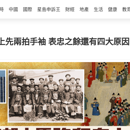
時
中國
國際
星島申訴王
財經
地產
生活
健康
教
上先兩拍手袖 表忠之餘還有四大原因