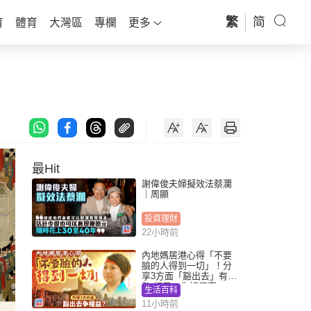
繁
简
育
體育
大灣區
專欄
更多
最Hit
謝偉俊夫婦擬效法蔡瀾
｜周顯
投資理財
22小時前
內地媽居港心得「不要
臉的人得到一切」！分
享3方面「豁出去」有著
數 網民：你好厲害
生活百科
11小時前