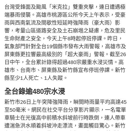
台灣受鋒面及颱風「米克拉」雙重夾擊，連日遭遇極
端暴雨侵襲。高雄市桃源區公所今天上午表示，受豪
雨與西南氣流及間歇性短延時強降雨（豪大雨）影
響，考量山區道路安全及土石崩塌之疑慮，危及里民
生命財產之安全，今天上午8時起停班停課。昨日，
氣象部門針對全台19個縣市發布大雨警報，高雄市及
屏東縣更拉響最高級別的「超大豪雨」警報。截至26
日中午，全台累計錄得超過480宗嚴重水浸災情。高
雄市、台南市、屏東縣及新竹縣宣布停班停課。新竹
縣至少1人死亡、1人失蹤。
全台錄逾480宗水浸
新竹市26日上午突降強降雨，瞬間時雨量平均高達45
至50毫米。網民在社交平台分享影片顯示，一名電單
車騎士在光復高中前積水斜坡前行時跌倒，連人帶車
遭湍急洪水順着斜坡沖走漂流，畫面觸目驚心。新竹