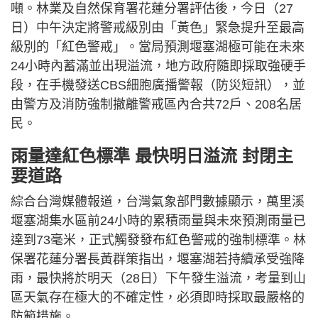
噸。林業及自然保育署花蓮分署評估後，今日（27
日）中午決定將警戒級別由「黃色」緊急提升至最高
級別的「紅色警戒」。當局預測堰塞湖極可能在未來
24小時內蓄滿並出現溢流，地方政府隨即採取強硬手
段，在手機發送CBS細胞廣播警報（防災短訊），並
由警方及消防強制撤離警戒區內合共72戶、208名居
民。
雨量達紅色標準 最快明日溢流 封閉主
要道路
綜合台灣媒體報道，台灣氣象部門數據顯示，萬里溪
堰塞湖集水區前24小時的累積雨量與未來預測雨量已
達到73毫米，正式觸發發布紅色警戒的強制標準。林
保署花蓮分署長黃群策指出，堰塞湖若持續承受強降
雨，最快將於明天（28日）下午發生溢流，考量到山
區天氣存在極大的不確定性，必須即時採取最嚴格的
防範措施。