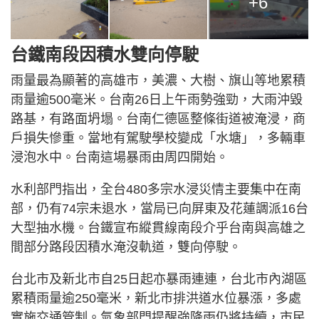
+6
台鐵南段因積水雙向停駛
雨量最為顯著的高雄市，美濃、大樹、旗山等地累積
雨量逾500毫米。台南26日上午雨勢強勁，大雨沖毀
路基，有路面坍塌。台南仁德區整條街道被淹浸，商
戶損失慘重。當地有駕駛學校變成「水塘」，多輛車
浸泡水中。台南這場暴雨由周四開始。
水利部門指出，全台480多宗水浸災情主要集中在南
部，仍有74宗未退水，當局已向屏東及花蓮調派16台
大型抽水機。台鐵宣布縱貫線南段介乎台南與高雄之
間部分路段因積水淹沒軌道，雙向停駛。
台北市及新北市自25日起亦暴雨連連，台北市內湖區
累積雨量逾250毫米，新北市排洪道水位暴漲，多處
實施交通管制。氣象部門提醒強降雨仍將持續，市民