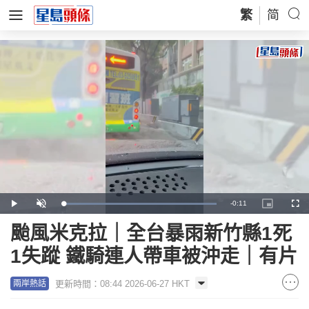
繁
简
Remaining
-
0:11
Loaded
:
Play
Unmute
Picture-
Full
100.00%
in-
Picture
Time
颱風米克拉｜全台暴雨新竹縣1死
1失蹤 鐵騎連人帶車被沖走｜有片
更新時間：08:44 2026-06-27 HKT
兩岸熱話