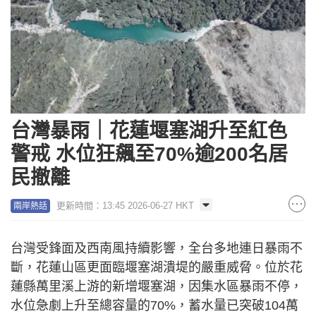
台灣暴雨｜花蓮堰塞湖升至紅色
警戒 水位狂飆至70%逾200名居
民撤離
更新時間：13:45 2026-06-27 HKT
兩岸熱話
台灣受鋒面及西南風持續影響，全台多地連日暴雨不
斷，花蓮山區更面臨堰塞湖潰堤的嚴重威脅。位於花
蓮縣萬里溪上游的新增堰塞湖，因集水區暴雨不停，
水位急劇上升至總容量的70%，蓄水量已突破104萬