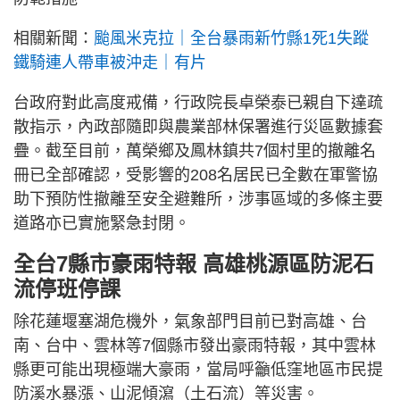
相關新聞：
颱風米克拉｜全台暴雨新竹縣1死1失蹤
鐵騎連人帶車被沖走｜有片
台政府對此高度戒備，行政院長卓榮泰已親自下達疏
散指示，內政部隨即與農業部林保署進行災區數據套
疊。截至目前，萬榮鄉及鳳林鎮共7個村里的撤離名
冊已全部確認，受影響的208名居民已全數在軍警協
助下預防性撤離至安全避難所，涉事區域的多條主要
道路亦已實施緊急封閉。
全台7縣市豪雨特報 高雄桃源區防泥石
流停班停課
除花蓮堰塞湖危機外，氣象部門目前已對高雄、台
南、台中、雲林等7個縣市發出豪雨特報，其中雲林
縣更可能出現極端大豪雨，當局呼籲低窪地區市民提
防溪水暴漲、山泥傾瀉（土石流）等災害。