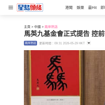
港聞
娛樂
最Hit
即
主頁
中國
兩岸熱話
馬英九基金會正式提告 控
更新時間：09:31 2026-05-29 HKT
兩岸熱話