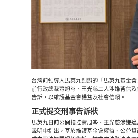
台灣前領導人馬英九創辦的「馬英九基金會
前行政總裁蕭旭岑、王光慈二人涉嫌背信及
告訴，以維護基金會權益及社會信賴。
正式提交刑事告訴狀
馬英九日前公開指控蕭旭岑、王光慈涉嫌違
聲明中指出，基於維護基金會權益、公益資