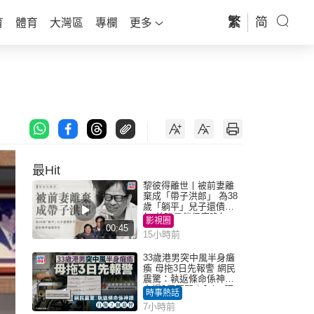
繁
简
育
體育
大灣區
專欄
更多
最Hit
黎彼得離世丨被前妻離
棄成「帶子洪郎」 為38
歲「躺平」兒子還債多
年 曾盼尋伴侶度晚年
影視圈
00:45
15小時前
33歲港男突中風半身癱
瘓 母拖3日先報警 網民
震驚：執返條命係神蹟
自爆2個惡習｜Juicy叮
時事熱話
7小時前