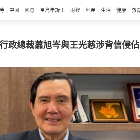
時
中國
國際
星島申訴王
財經
地產
生活
健康
教
前行政總裁蕭旭岑與王光慈涉背信侵佔