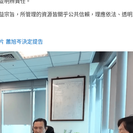
並明辨責任。
益宗旨，所管理的資源皆關乎公共信賴，理應依法、透明
片 蕭旭岑決定提告