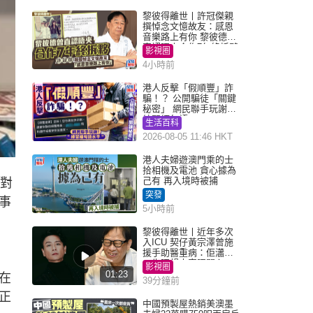
黎彼得離世丨許冠傑親
撰悼念文憶故友：感恩
音樂路上有你 黎彼德曾
直認唔夾合作7年終拆夥
影視圈
4小時前
港人反擊「假順豐」詐
騙！？ 公開騙徒「關鍵
秘密」 網民聯手玩謝：
練習緬甸語
生活百科
2026-08-05 11:46 HKT
港人夫婦遊澳門乘的士
拾相機及電池 貪心據為
己有 再入境時被捕
針對
突發
事
5小時前
黎彼得離世丨近年多次
入ICU 契仔黃宗澤曾施
援手助醫重病：佢瀟灑
一生唔想大家唔開心
影視圈
01:23
在
39分鐘前
正
中國預製屋熱銷美澳墨