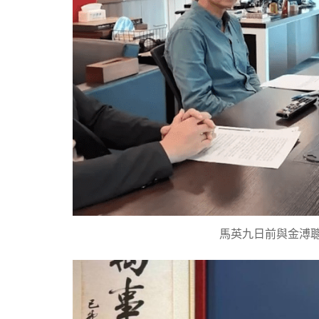
馬英九日前與金溥聰