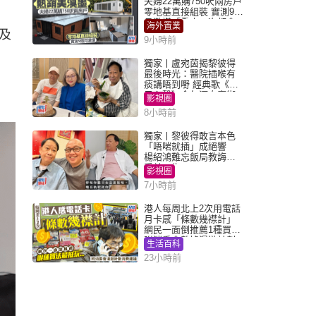
夫婦22萬購750呎兩房戶
零地基直接組裝 實測9個
月激讚「重來一次都會
海外置業
及
買」
9小時前
獨家丨盧宛茵揭黎彼得
最後時光：醫院插喉有
痰講唔到嘢 經典歌《浪
子心聲》金句源自廟街
影視圈
睇相佬
8小時前
獨家丨黎彼得敢言本色
「唔啱就插」成絕響
楊紹鴻難忘飯局教誨：
受益一生
影視圈
7小時前
港人每周北上2次用電話
月卡感「條數幾襟計」
網民一面倒推薦1種買法
附消委會數據漫遊計劃
生活百科
消費提示
23小時前