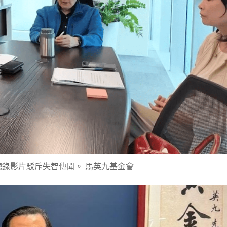
錄影片駁斥失智傳聞。 馬英九基金會