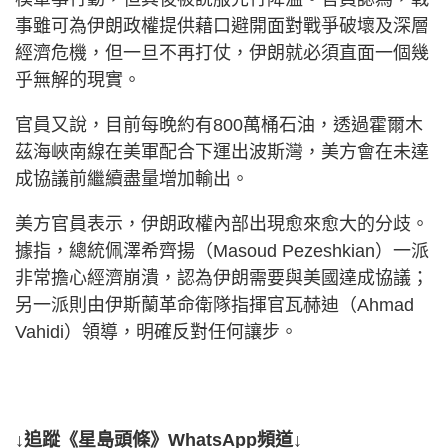
事雖可為伊朗政權提供藉口避開面對戰爭破壞及深層
經濟危機，但一旦不再打仗，伊朗就必須直面一個幾
乎無解的現實。
官員又說，目前每晚約有800萬桶石油，透過霍爾木
茲海峽南線在美軍配合下運出波斯灣，美方會在未達
成協議前繼續盡量增加輸出。
美方官員表示，伊朗政權內部出現愈來愈大的分歧。
據指，總統佩澤希齊揚（Masoud Pezeshkian）一派
非常擔心經濟崩潰，認為伊朗需要與美國達成協議；
另一派則由伊斯蘭革命衛隊指揮官瓦赫迪（Ahmad
Vahidi）領導，明確反對任何讓步。
↓追蹤《星島頭條》WhatsApp頻道↓