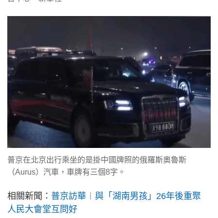
普京在北京出行乘坐的是掛中國牌照的俄羅斯奧魯斯
（Aurus）汽車，車牌有三個8字。
相關新聞：
普京訪華︱與「湖南男孩」26年後重聚
人民大會堂互問好