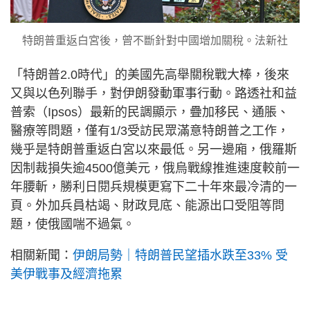
特朗普重返白宮後，曾不斷針對中國增加關稅。法新社
「特朗普2.0時代」的美國先高舉關稅戰大棒，後來
又與以色列聯手，對伊朗發動軍事行動。路透社和益
普索（Ipsos）最新的民調顯示，疊加移民、通脹、
醫療等問題，僅有1/3受訪民眾滿意特朗普之工作，
幾乎是特朗普重返白宮以來最低。另一邊廂，俄羅斯
因制裁損失逾4500億美元，俄烏戰線推進速度較前一
年腰斬，勝利日閱兵規模更寫下二十年來最冷清的一
頁。外加兵員枯竭、財政見底、能源出口受阻等問
題，使俄國喘不過氣。
相關新聞：
伊朗局勢｜特朗普民望插水跌至33% 受
美伊戰事及經濟拖累