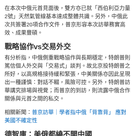
在本次中俄元首見面後，雙方亦已就「西伯利亞力量
2號」天然氣管線基本達成整體共識。另外，中俄此
次共簽署20項合作文件，普京形容本次訪華務實高
效、成果豐碩。
戰略協作vs交易外交
有分析指，中俄側重戰略協作與長期穩定，特朗普則
篤信個人外交與「交易式」談判。故北京投特朗普之
所好，以高規格接待緩和緊張，中美關係亦因此呈現
出一種謹慎：對話不輟，風險可控。另外，特朗普訪
華講究排場與視覺；而普京的到訪，則流露中俄合作
關係與元首之間的私交。
相關新聞：
普京訪華｜學者指中俄「背靠背」 應對
美國不確定性
德智庫：美俄都繞不開中國