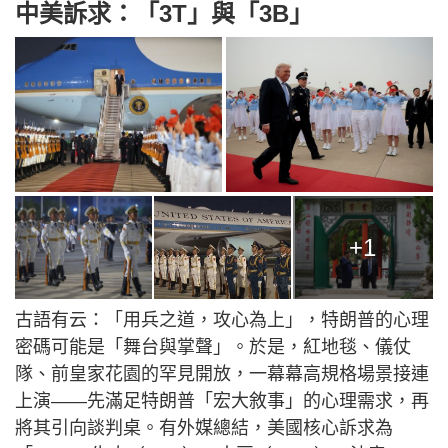
中美訴求：「3T」與「3B」
+1
古語有云：「用兵之道，攻心為上」，特朗普的心理
密碼可能是「舞台與掌聲」。於是，紅地毯、儀仗
隊、前皇家花園的罕見開放，一幕幕高規格場景接連
上演——先滿足特朗普「宏大敘事」的心理需求，再
將其引向談判桌。有外媒總結，美國核心訴求為