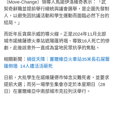
（Move-Change）領導人馬諾伊洛維奇表示：「武
契奇辭職並提前舉行總統與議會選舉，是企圖先發制
人，以避免因抗議活動和學生運動而面臨必然下台的
結局。」
而近年反貪腐示威的導火線，正是2024年11月北部
城市諾維薩德火車站遮陽篷坍塌、導致16人死亡的慘
劇，此後該意外一直成為當地民眾抗爭的焦點。
相關新聞：
禍從天降｜塞爾維亞火車站35米長石屎簷
蓬倒塌 14人遭活活砸死
日前，大批學生在諾維薩德市悼念災難死者，並要求
提前大選；而另一場學生集會亦定於本星期日（28
日）在塞爾維亞中南部城市克拉列沃舉行。