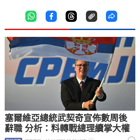
塞爾維亞總統武契奇宣佈數周後
辭職 分析：料轉戰總理續掌大權