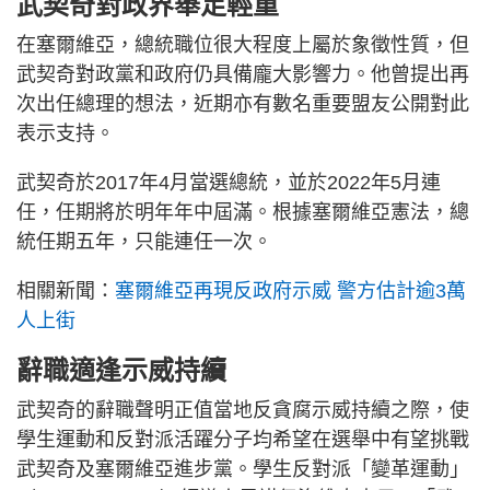
武契奇對政界舉足輕重
在塞爾維亞，總統職位很大程度上屬於象徵性質，但
武契奇對政黨和政府仍具備龐大影響力。他曾提出再
次出任總理的想法，近期亦有數名重要盟友公開對此
表示支持。
武契奇於2017年4月當選總統，並於2022年5月連
任，任期將於明年年中屆滿。根據塞爾維亞憲法，總
統任期五年，只能連任一次。
相關新聞：
塞爾維亞再現反政府示威 警方估計逾3萬
人上街
辭職適逢示威持續
武契奇的辭職聲明正值當地反貪腐示威持續之際，使
學生運動和反對派活躍分子均希望在選舉中有望挑戰
武契奇及塞爾維亞進步黨。學生反對派「變革運動」