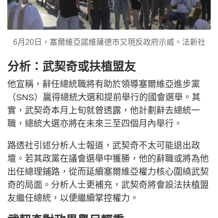
6月20日，塞爾維亞諾維薩德市又現反政府示威。法新社
分析：武契奇或扶植盟友
他宣稱，辭任總統職將有助於領導塞爾維亞進步黨
（SNS）贏得總統大選和提前舉行的國會選舉。其
實，武契奇本月上旬就曾透露，他計劃辭去總統一
職，總統大選亦將在未來三至四個月內舉行。
路透社引述分析人士報道，武契奇不太可能退出政
壇。若其政黨在議會選舉中獲勝，他的辭職或將為他
出任總理鋪路，從而延續塞爾維亞權力核心圍繞武契
奇的局面。分析人士更補充，武契奇將會設法扶植盟
友繼任總統，以便繼續掌控權力。