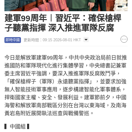
建軍99周年︱習近平：確保槍桿
子聽黨指揮 深入推進軍隊反腐
更新時間：09:15 2026-08-01 HKT
即時中國
今日是解放軍建軍99周年，中共中央政治局前日就推
進國防和軍隊現代化進行集體學習，中央總書記兼軍
委主席習近平強調，要深入推進軍隊反腐敗鬥爭，
「確保槍桿子（軍隊）永遠聽黨指揮」，並要求加強
無人智能技術軍事應用，逐步構建智能化軍事體系，
捍衛國家主權、安全、發展利益。建軍節前夕，中國
海警和解放軍南部戰區分別在台灣以東海域，及南海
黃岩島附近展開執法巡查與戰備警巡。
▍中國組 ▍