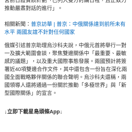
宮前日證實該計劃「已列入雙方討論日程，且正致力
推動嚴肅對話的進行」。
相關新聞：
普京訪華 | 普京：中俄關係達到前所未有
水平 兩國友誼不針對任何國家
俄媒引述普京助理烏沙科夫說，中俄元首將舉行一對
一及擴大範圍會談，聚焦雙邊關係中「最重要、最敏
感的議題」，以及重大國際事態發展。兩國預計將簽
署近40項雙邊合作文件，其中還包含一份旨在深化兩
國全面戰略夥伴關係的聯合聲明。烏沙科夫還稱，兩
國領導人還將通過一份關於推動「多極世界」與「新
型國際關係」的宣言。
↓立即下載星島頭條App↓