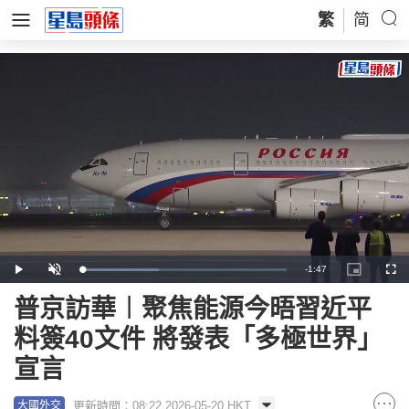
繁
简
Remaining
-
1:47
Loaded
:
Play
Unmute
Picture-
Full
37.70%
in-
Picture
Time
普京訪華︱聚焦能源今晤習近平
料簽40文件 將發表「多極世界」
宣言
更新時間：08:22 2026-05-20 HKT
大國外交