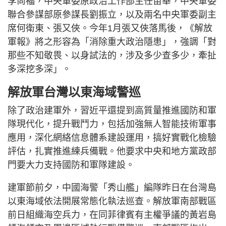
李尚福，中央軍委原政治工作部主任苗華，中央軍委
聯合參謀部原參謀長劉振立，以及兩名中央軍委副主
席何衛東、張又俠。今年1月張又俠落馬後，《解放
軍報》將之形容為「消除重大政治隱患」，強調「對
那些不知敬畏、以身試法的，涉及多少查多少，牽扯
多深挖多深」。
解放軍台灣以東海域警巡
除了政治建軍外，習近平還提到高質量推進國防和軍
隊現代化，提升戰鬥力，包括加強無人智能技術軍事
應用，深化網絡信息體系建設運用，搞好實戰化檢驗
評估，扎實推進練兵備戰。他要求中央和地方黨政部
門要大力支持國防和軍隊建設。
建軍節前夕，中國海警「秀山艦」編隊昨日在台灣島
以東海域依法開展常態化執法巡查。解放軍南部戰區
前日組織海空兵力，在同菲律賓有主權爭議的黃岩島