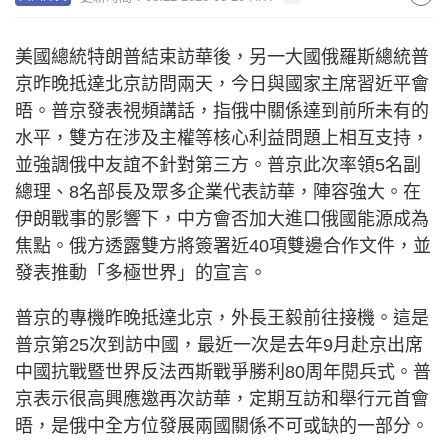
美國總統特朗普結束訪華後，另一大國俄羅斯總統普
京昨晚抵達北京訪問兩天，今日與國家主席習近平會
晤。普京發表視頻講話，指俄中關係達到前所未有的
水平，雙方在涉及主權等核心利益問題上相互支持，
並強調俄中友誼不針對第三方。普京此次率領5名副
總理、8名部長及眾多企業代表訪華，陣容強大。在
伊朗戰事的影響下，中方會否加大進口俄國能源成為
焦點。俄方透露雙方將簽署近40項雙邊合作文件，並
發表推動「多極世界」的宣言。
普京的專機昨晚抵達北京，外長王毅前往接機。這是
普京第25次到訪中國，最近一次是去年9月赴京出席
中國抗戰暨世界反法西斯戰爭勝利80周年閱兵式。普
京表示很高興應邀再次訪華，定期互訪和舉行元首會
晤，是俄中全方位發展兩國關係不可或缺的一部分。