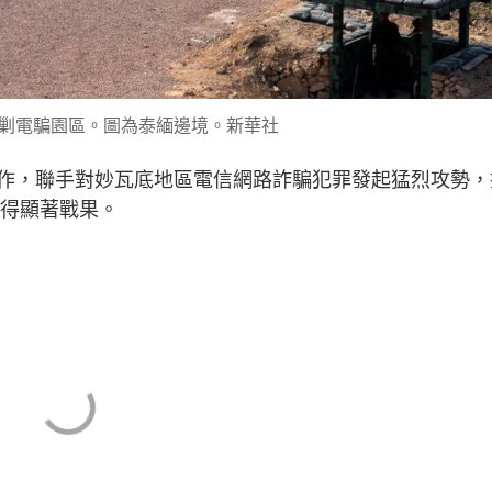
剿電騙園區。圖為泰緬邊境。新華社
作，聯手對妙瓦底地區電信網路詐騙犯罪發起猛烈攻勢，
取得顯著戰果。