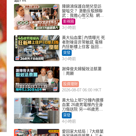
陳錦鴻保護自閉兒受訪
變嗌交？ 激動反駁顏聯
武：我擔心咁又點 網民
批主持咄咄逼人
影視圈
3小時前
黃大仙血案│內情曝光 死
者對噪音非常敏感 電梯
內狂斬樓上住客 返回住
所墮樓亡
突發
3小時前
謝偉俊夫婦擬效法蔡瀾
｜周顯
投資理財
2026-08-07 06:00 HKT
黃大仙上邨7分鐘內連爆
血案 26歲男電梯內全身
刀傷送院 另一46歲男倒
斃平台
突發
4小時前
愛回家大結局｜7大綠葉
身家過億背景驚人 三太