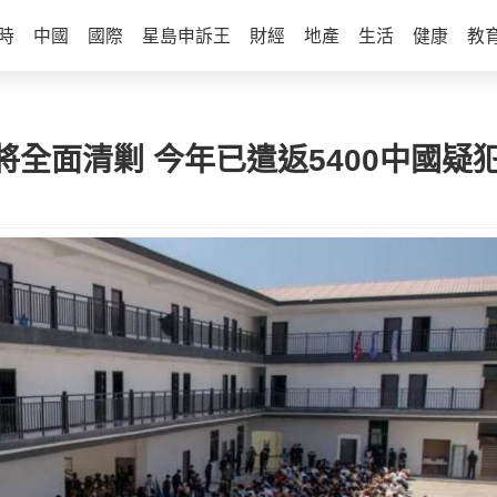
時
中國
國際
星島申訴王
財經
地產
生活
健康
教
全面清剿 今年已遣返5400中國疑