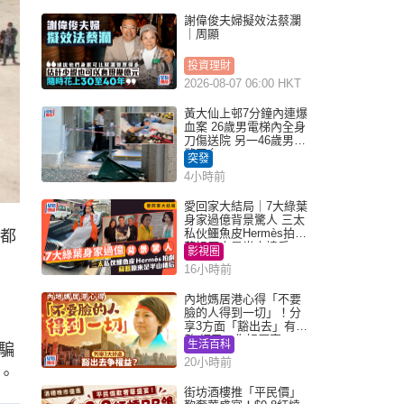
謝偉俊夫婦擬效法蔡瀾
｜周顯
投資理財
2026-08-07 06:00 HKT
黃大仙上邨7分鐘內連爆
血案 26歲男電梯內全身
刀傷送院 另一46歲男倒
斃平台
突發
4小時前
愛回家大結局｜7大綠葉
身家過億背景驚人 三太
私伙鱷魚皮Hermès拍劇
比都
蘇姐原來是半山樓后
影視圈
16小時前
內地媽居港心得「不要
臉的人得到一切」！分
享3方面「豁出去」有著
數 網民：你好厲害
生活百科
騙
20小時前
。
街坊酒樓推「平民價」