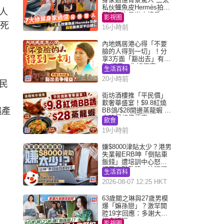
私伙鱷魚皮Hermès拍劇
人
蘇姐原來是半山樓后
影視圈
判死
16小時前
內地媽居港心得「不要
臉的人得到一切」！分
享3方面「豁出去」有著
數 網民：你好厲害
生活百科
20小時前
民
街坊酒樓推「平民價」
歎奢華盛宴！$9.8紅燒
騙產
BB鴿/$28開邊蒸龍蝦 3
大晚餐超值優惠
飲食
19小時前
嫌$8000津貼太少？港男
失業報ERB呻「倒貼車
飯錢」遭培訓中心怒轟
網民幽默教路：揀呢類
生活百科
課程唔會蝕...
2026-08-07 12:25 HKT
63歲關之琳與27歲男模
爆「嫲孫戀」？激罕開
腔19字回應：多謝大家
掛念近況
影視圈