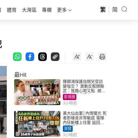
繁
简
育
體育
大灣區
專欄
更多
犯
最Hit
陳錦鴻保護自閉兒受訪
變嗌交？ 激動反駁顏聯
武：我擔心咁又點 網民
批主持咄咄逼人
影視圈
3小時前
黃大仙血案│內情曝光 死
者對噪音非常敏感 電梯
內狂斬樓上住客 返回住
所墮樓亡
突發
3小時前