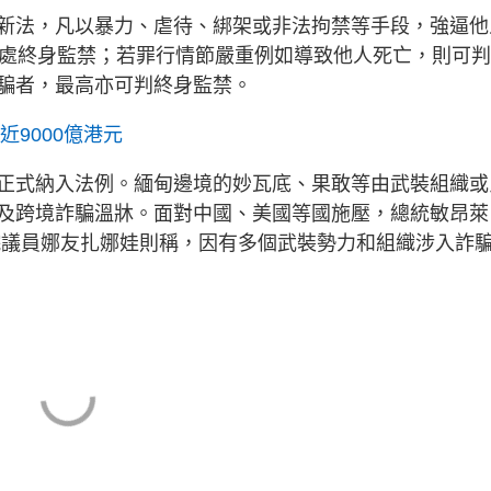
新法，凡以暴力、虐待、綁架或非法拘禁等手段，強逼他
判處終身監禁；若罪行情節嚴重例如導致他人死亡，則可
騙者，最高亦可判終身監禁。
近9000億港元
正式納入法例。緬甸邊境的妙瓦底、果敢等由武裝組織或
及跨境詐騙溫牀。面對中國、美國等國施壓，總統敏昂萊
擊。上議院議員娜友扎娜娃則稱，因有多個武裝勢力和組織涉入詐