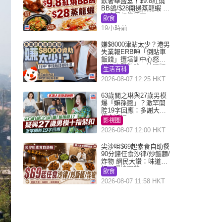
歎奢華盛宴！$9.8紅燒
BB鴿/$28開邊蒸龍蝦 3
大晚餐超值優惠
飲食
19小時前
嫌$8000津貼太少？港男
失業報ERB呻「倒貼車
飯錢」遭培訓中心怒轟
網民幽默教路：揀呢類
生活百科
課程唔會蝕...
2026-08-07 12:25 HKT
63歲關之琳與27歲男模
爆「嫲孫戀」？激罕開
腔19字回應：多謝大家
掛念近況
影視圈
2026-08-07 12:00 HKT
尖沙咀$69起素食自助餐
90分鐘任食沙律/炒飯麵/
炸物 網民大讚：味道
好，環境闊落
飲食
2026-08-07 11:58 HKT