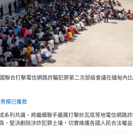
泰國聯合打擊電信網路詐騙犯罪第二次部級會議在緬甸內
州男模已獲救
成系列共識，將繼續聯手嚴厲打擊妙瓦底等地電信網路詐
員，堅決剷除涉詐犯罪土壤，切實維護各國人民合法權益