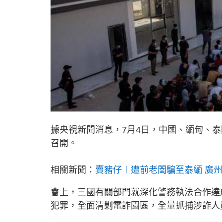
據央視新聞消息，7月4日，中國、緬甸、
召開。
相關新聞：
賣豬仔︱遭前老闆騙至泰緬 廣
會上，三國有關部門就深化警務執法合作達
犯罪，全面清剿電詐園區，全量抓捕涉詐人