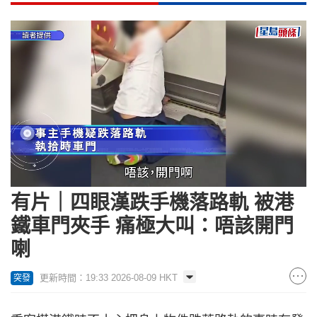
Loaded
:
Unmute
100.00%
有片｜四眼漢跌手機落路軌 被港
鐵車門夾手 痛極大叫：唔該開門
喇
更新時間：19:33 2026-08-09 HKT
突發