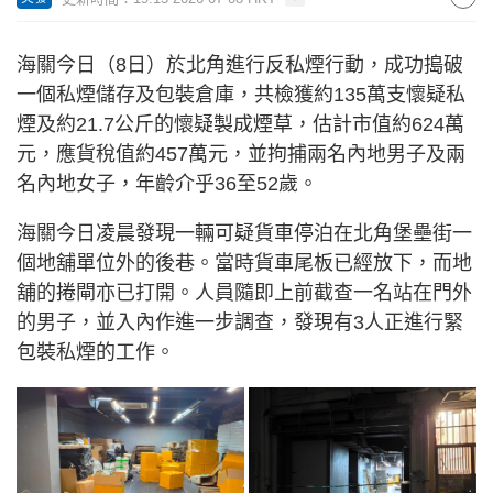
海關今日（8日）於北角進行反私煙行動，成功搗破
一個私煙儲存及包裝倉庫，共檢獲約135萬支懷疑私
煙及約21.7公斤的懷疑製成煙草，估計市值約624萬
元，應貨稅值約457萬元，並拘捕兩名內地男子及兩
名內地女子，年齡介乎36至52歲。
海關今日凌晨發現一輛可疑貨車停泊在北角堡壘街一
個地舖單位外的後巷。當時貨車尾板已經放下，而地
舖的捲閘亦已打開。人員隨即上前截查一名站在門外
的男子，並入內作進一步調查，發現有3人正進行緊
包裝私煙的工作。