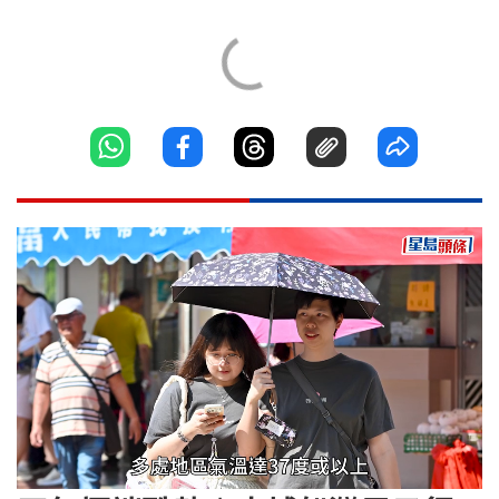
Loaded
:
Unmute
45.88%