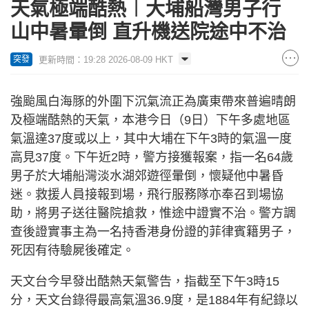
天氣極端酷熱︱大埔船灣男子行
山中暑暈倒 直升機送院途中不治
更新時間：19:28 2026-08-09 HKT
突發
強颱風白海豚的外圍下沉氣流正為廣東帶來普遍晴朗
及極端酷熱的天氣，本港今日（9日）下午多處地區
氣溫達37度或以上，其中大埔在下午3時的氣溫一度
高見37度。下午近2時，警方接獲報案，指一名64歲
男子於大埔船灣淡水湖郊遊徑暈倒，懷疑他中暑昏
迷。救援人員接報到場，飛行服務隊亦奉召到場協
助，將男子送往醫院搶救，惟途中證實不治。警方調
查後證實事主為一名持香港身份證的菲律賓籍男子，
死因有待驗屍後確定。
天文台今早發出酷熱天氣警告，指截至下午3時15
分，天文台錄得最高氣溫36.9度，是1884年有紀錄以