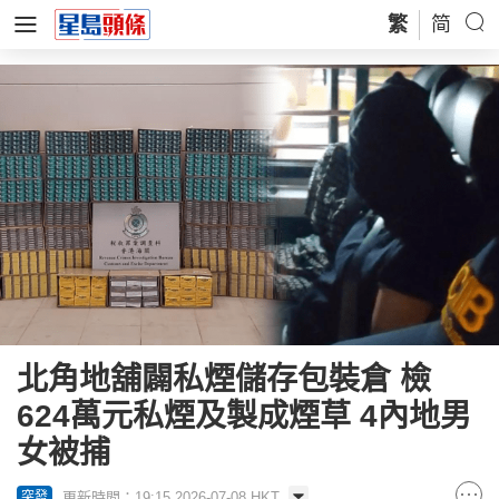
繁
简
北角地舖闢私煙儲存包裝倉 檢
624萬元私煙及製成煙草 4內地男
女被捕
更新時間：19:15 2026-07-08 HKT
突發