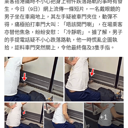
乘客搭港鐵時不小心把身上物件跌落路軌的事時有發
生，今日（9日）網上流傳一條短片，一名戴眼鏡的
男子坐在車廂地上，其左手疑被車門夾住，動彈不
得，痛極拍打車門大叫：「唔該開門喇」，在場乘客
亦替他焦急，紛紛安慰：「冷靜啲」。據了解，男子
的手提電話疑不小心跌落路軌，他一時慌亂企圖執
拾，詎料車門突然關上，令他最終傷及3隻手指。
+1