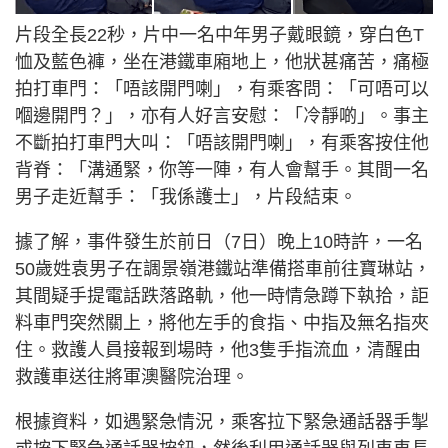
片段全長22秒，片中一名中年男子戴眼鏡，穿白色T
恤及藍色褲，坐在港鐵車廂地上，他狀甚痛苦，痛極
拍打車門：「唔該開門喇」，有乘客問：「可唔可以
嗰邊開門？」，亦有人好言安慰：「冷靜啲」。事主
不斷拍打車門大叫：「唔該開門喇」，有乘客按住他
背脊：「溝通緊，你等一陣，有人會幫手。其間一名
男子走近幫手：「我係護士」，片段結束。
據了解，事件發生於前日（7日）晚上10時許，一名
50歲姓袁男子在調景嶺港鐵站準備搭車前往寶琳站，
其間疑手提電話跌落路軌，他一時情急蹲下執拾，詎
料車門突然關上，將他左手的食指、中指及無名指夾
住。救護人員接報到場時，他3隻手指流血，清醒由
救護車送往將軍澳醫院治理。
根據資料，如遇緊急情況，乘客拉下緊急通話器手掣