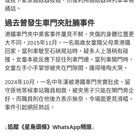
或按下緊急通話器按鈕，然後利用通話器與列車車長
通話。
過去曾發生車門夾肚腩事件
港鐵車門夾中乘客事件屢見不鮮，夾傷的身體位置更
大不同，2015年11月，一名兩歲女童隨父母乘港鐵
回家，當列車駛至石硤尾站時，疑多人上落稍有碰
撞，女童本能反應下捉住列車門邊，當列車關門時，
女童左手小手掌慘被夾在門隙間，痛得嚎啕大哭。
2024年10月，一名中年漢被港鐵車門夾實肚皮，留
守原地等候車站職員相救，被夾男子只能在閘門旁企
好，而職員則在他後方表示無奈，令場面更見滑稽，
事件引起網民熱話。
↓追蹤《星島頭條》WhatsApp頻道↓