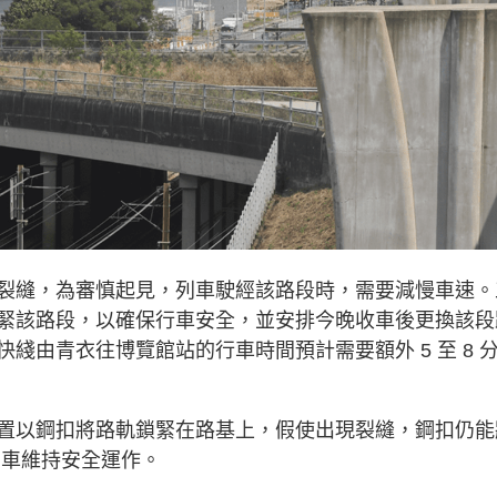
裂縫，為審慎起見，列車駛經該路段時，需要減慢車速。
緊該路段，以確保行車安全，並安排今晚收車後更換該段
綫由青衣往博覽館站的行車時間預計需要額外 5 至 8 
置以鋼扣將路軌鎖緊在路基上，假使出現裂縫，鋼扣仍能
列車維持安全運作。