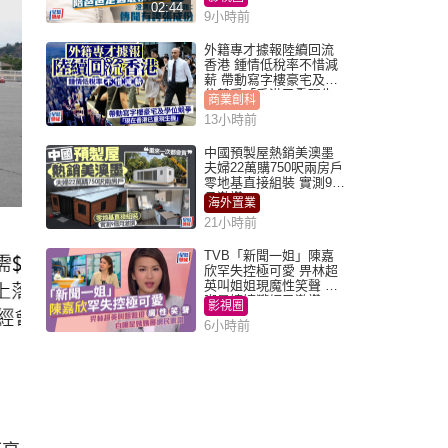
02:44
9小時前
外籍專才據報陸續回流
香港 鍾情低稅率不惜減
薪 帶動寫字樓豪宅及學
位競爭「香港已重現生
商業創科
機」
13小時前
中國預製屋熱銷美澳墨
夫婦22萬購750呎兩房戶
零地基直接組裝 實測9個
月激讚
海外置業
21小時前
TVB「新聞一姐」陳嘉
欣罕失控極可愛 畀林超
英叫姐姐現魔性笑聲 自
嘲是姨姨獲網民激讚
影視圈
6小時前