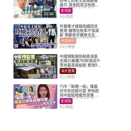
德停工陪老父走過最後
歲月 澄清經濟沒有困
難：傳聞有誇張成份
影視圈
02:44
9小時前
外籍專才據報陸續回流
香港 鍾情低稅率不惜減
薪 帶動寫字樓豪宅及學
位競爭「香港已重現生
商業創科
機」
13小時前
中國預製屋熱銷美澳墨
夫婦22萬購750呎兩房戶
零地基直接組裝 實測9個
月激讚
海外置業
21小時前
TVB「新聞一姐」陳嘉
欣罕失控極可愛 畀林超
英叫姐姐現魔性笑聲 自
嘲是姨姨獲網民激讚
影視圈
6小時前