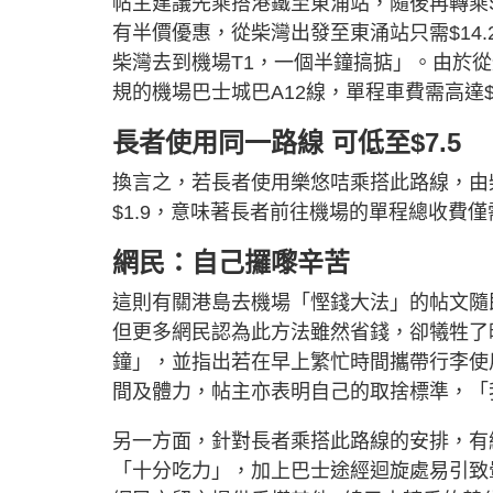
帖主建議先乘搭港鐵至東涌站，隨後再轉乘
有半價優惠，從柴灣出發至東涌站只需$14.2
柴灣去到機場T1，一個半鐘搞掂」。由於
規的機場巴士城巴A12線，單程車費需高達$4
長者使用同一路線 可低至$7.5
換言之，若長者使用樂悠咭乘搭此路線，由柴
$1.9，意味著長者前往機場的單程總收費僅需
網民：自己攞嚟辛苦
這則有關港島去機場「慳錢大法」的帖文隨
但更多網民認為此方法雖然省錢，卻犧牲了
鐘」，並指出若在早上繁忙時間攜帶行李使
間及體力，帖主亦表明自己的取捨標準，「我
另一方面，針對長者乘搭此路線的安排，有
「十分吃力」，加上巴士途經迴旋處易引致