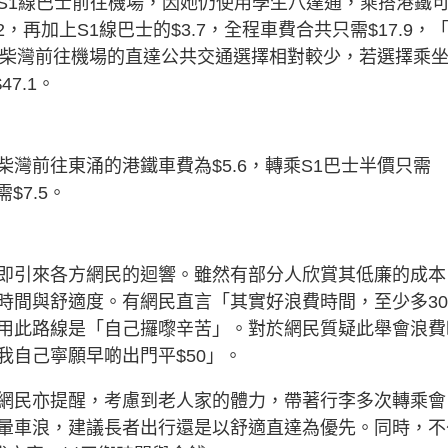
S1線巴士前往機場，因她仍使用學生八達通，乘搭港鐵
，再加上S1線巴士的$3.7，全程車費合共只需$17.9，
從柴灣前往機場的直達公共交通選擇相對較少，若選擇乘
7.1。
灣前往東涌的港鐵車費為$5.6，轉乘S1巴士半價只需
$7.5。
即引來各方網民的迴響。雖然有部分人欣賞其低廉的成本
時間與舒適度。有網民直言「其實好浪費時間，至少多3
用此路線是「自己攞嚟辛苦」。對於網民質疑此舉會浪費
自己寧願早啲出門平$50」。
網民亦提醒，考慮到老人家的體力，帶著行李多次轉乘會
暈車浪，建議長者出行還是以舒適直達為優先。同時，不