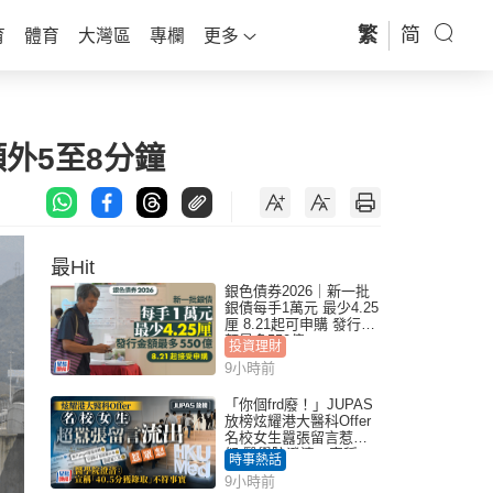
繁
简
育
體育
大灣區
專欄
更多
外5至8分鐘
最Hit
銀色債券2026｜新一批
銀債每手1萬元 最少4.25
厘 8.21起可申購 發行金
額最多550億
投資理財
9小時前
「你個frd廢！」JUPAS
放榜炫耀港大醫科Offer
名校女生囂張留言惹眾
怒 醫學院澄清：宣稱
時事熱話
「40.5分獲錄取」不符事
9小時前
實｜Juicy叮