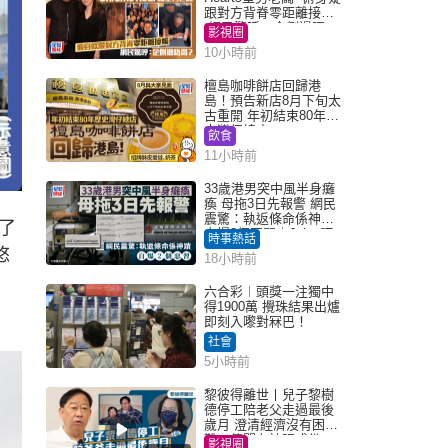
跟對方背脊零距離接觸
網民驚呼：企側邊唔
影視圈
得？
10小時前
檀島咖啡餅店回歸港
島！預告新店8月下旬太
古重開 年初結束80年歷
史灣仔總店
飲食
11小時前
33歲港男突中風半身癱
瘓 母拖3日先報警 網民
震驚：執返條命係神蹟
了
自爆2個惡習｜Juicy叮
時事熱話
悠
18小時前
六合彩︱頭獎一注獨中
得1900萬 攪珠結果出爐
即刻入嚟對冧巴！
社會
5小時前
黎彼得離世丨兒子黎樹
德停工陪老父走過最後
歲月 澄清經濟沒有困
難：傳聞有誇張成份
影視圈