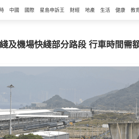
時
中國
國際
星島申訴王
財經
地產
生活
健康
教
綫及機場快綫部分路段 行車時間需額