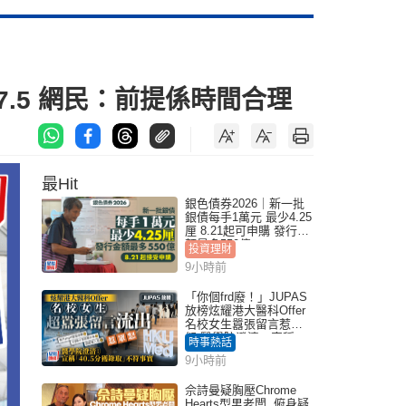
.5 網民：前提係時間合理
最Hit
銀色債券2026｜新一批
銀債每手1萬元 最少4.25
厘 8.21起可申購 發行金
額最多550億
投資理財
9小時前
「你個frd廢！」JUPAS
放榜炫耀港大醫科Offer
名校女生囂張留言惹眾
怒 醫學院澄清：宣稱
時事熱話
「40.5分獲錄取」不符事
9小時前
實｜Juicy叮
佘詩曼疑胸壓Chrome
Hearts型男老闆 俯身疑