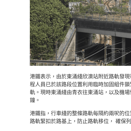
港鐵表示，由於東涌綫欣澳站附近路軌發現
程人員已於該路段位置利用臨時加固組件鎖
軌。現時東涌綫由青衣往東涌站，以及機場快
鐘。
港鐵指，行車綫的整條路軌每隔約兩呎的位
路軌緊扣於路基上，防止路軌移位， 確保