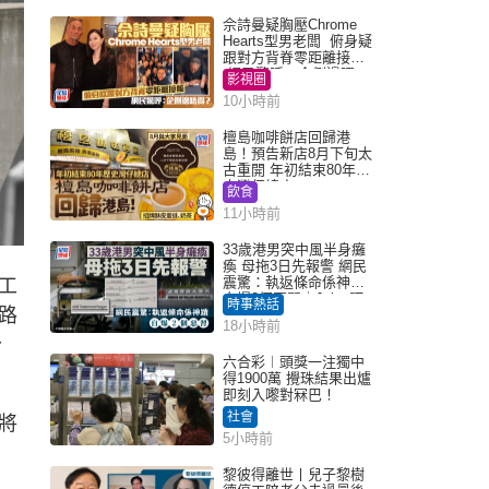
佘詩曼疑胸壓Chrome
Hearts型男老闆 俯身疑
跟對方背脊零距離接觸
網民驚呼：企側邊唔
影視圈
得？
10小時前
檀島咖啡餅店回歸港
島！預告新店8月下旬太
古重開 年初結束80年歷
史灣仔總店
飲食
11小時前
33歲港男突中風半身癱
瘓 母拖3日先報警 網民
震驚：執返條命係神蹟
工
自爆2個惡習｜Juicy叮
時事熱話
路
18小時前
分
六合彩︱頭獎一注獨中
得1900萬 攪珠結果出爐
即刻入嚟對冧巴！
社會
將
5小時前
黎彼得離世丨兒子黎樹