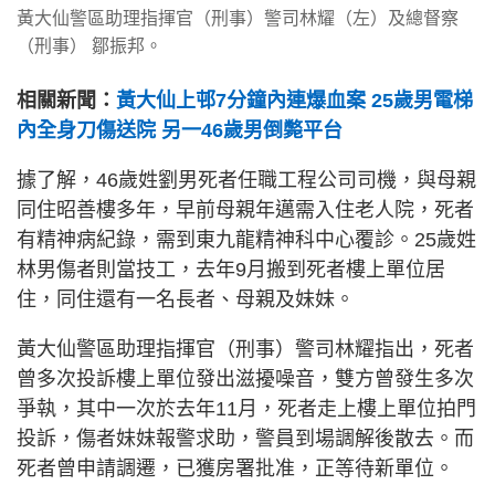
黃大仙警區助理指揮官（刑事）警司林耀（左）及總督察
（刑事） 鄒振邦。
相關新聞：
黃大仙上邨7分鐘內連爆血案 25歲男電梯
內全身刀傷送院 另一46歲男倒斃平台
據了解，46歲姓劉男死者任職工程公司司機，與母親
同住昭善樓多年，早前母親年邁需入住老人院，死者
有精神病紀錄，需到東九龍精神科中心覆診。25歲姓
林男傷者則當技工，去年9月搬到死者樓上單位居
住，同住還有一名長者、母親及妹妹。
黃大仙警區助理指揮官（刑事）警司林耀指出，死者
曾多次投訴樓上單位發出滋擾噪音，雙方曾發生多次
爭執，其中一次於去年11月，死者走上樓上單位拍門
投訴，傷者妹妹報警求助，警員到場調解後散去。而
死者曾申請調遷，已獲房署批准，正等待新單位。