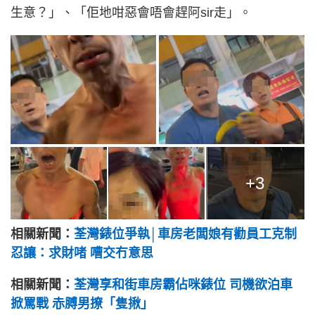
生意？」、「佢地咁惡會唔會趕阿sir走」。
+3
相關新聞：
荃灣錶位爭執│車房老闆娘有勸員工克制
忍讓：求財啫 嘈交冇意思
相關新聞：
荃灣享和街車房霸佔咪錶位 司機欲泊車
掀罵戰 赤膊男撩「隻揪」