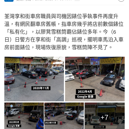
荃灣享和街車房職員與司機因錶位爭執事件再度升
溫，有網民翻車房舊帳，指車房幾乎將店前數個錶位
「私有化」，以膠凳雪糕筒霸佔錶位多年。今（6
日）日警方在享和街「高調」巡視，擺明車馬泊入車
房前面錶位，現場恢復原貌，雪糕筒陣不見了。
+7