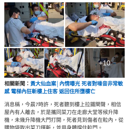
+10
相關新聞：
黃大仙血案│內情曝光 死者對噪音非常敏
感 電梯內狂斬樓上住客 返回住所墮樓亡
消息稱，今晨7時許，死者聽到樓上拉鐵閘聲，相信
屋內有人離去，於是攜同菜刀在走廊大堂等候升降
機，未幾升降機大門打開，死者見到傷者在𨋢內，從
購物袋取出菜刀揮斬，並用身體擋住𨋢門。