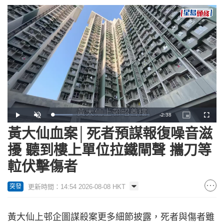
Remaining
-
2:38
Loaded
:
Play
Unmute
Picture-
Fullscr
20.41%
in-
Picture
黃大仙血案│死者預謀報復噪音滋
Time
擾 聽到樓上單位拉鐵閘聲 攜刀等
𨋢伏擊傷者
更新時間：14:54 2026-08-08 HKT
突發
黃大仙上邨企圖謀殺案更多細節披露，死者與傷者雖