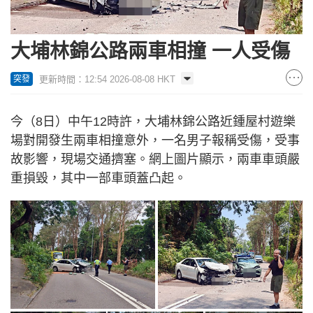
大埔林錦公路兩車相撞 一人受傷
更新時間：12:54 2026-08-08 HKT
突發
今（8日）中午12時許，大埔林錦公路近鍾屋村遊樂
場對開發生兩車相撞意外，一名男子報稱受傷，受事
故影響，現場交通擠塞。網上圖片顯示，兩車車頭嚴
重損毀，其中一部車頭蓋凸起。