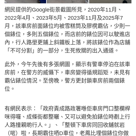
網民提供的Google街景截圖所見，2020年11月、
2022年4月、2023年5月、2023年11月及2025年7
月，該車房前面錶位均被雪糕筒及膠櫈霸佔，少則一
個錶位，多則五個錶位，而店前的錶位因可以駛進店
內，行人路壆更鋪上斜鐵板上落，將該錶位作為店舖
「不可分割」的一部分，生死攸關的出入通道。
此外，今午先後有多張網圖，顯示有警車停泊在該車
房前，在警方的威懾下，車房變得循規蹈矩，未見有
霸佔錶位情況。至傍晚，警方更封鎖車房前兩個錶
位。
有網民表示：「政府責成路政署喺佢車房門口整欄桿
咪得囉、成條街都整曬、又可以避免拍錶位時剷上行
人路撞親啲行人。」、「整頓下車房同回收舖就岩
（啱）啦，長期霸住哂D車位，老鳳比埋個錶位你做