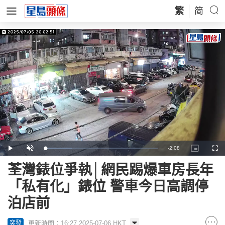
繁
简
Remaining
-
2:08
Loaded
:
Play
Unmute
Picture-
Full
23.66%
in-
Picture
Time
荃灣錶位爭執│網民踢爆車房長年
「私有化」錶位 警車今日高調停
泊店前
更新時間：16:27 2025-07-06 HKT
突發