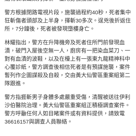
警方根據閉路電視片段，施襲過程約40秒，死者集中
狂斬傷者頭部及上半身，揮斬30多次。逞兇後折返住
所，7分鐘後，死者被發現墮樓身亡。
林耀指出，警方在升降機旁及死者住所門前發現血
漬，破門入屋後空無一人，廚房有一把染血菜刀、一
對有血漬的波鞋，以及在檯上有一張東九龍精神科中
心覆診紙，警方調查後相信死者是有預謀施襲，案件
暫列作企圖謀殺及自殺，交由黃大仙警區重案組第二
隊跟進。
警方指捱斬男子身體多處嚴重受傷，清醒被送往伊利
沙伯醫院治理。黃大仙警區重案組正積極調查案件。
警方呼籲任何人如目睹案件或有資料提供，請致電
36616157與調查人員聯絡。