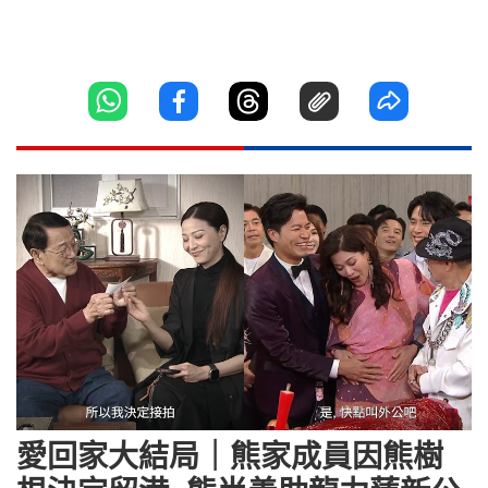
愛回家大結局｜熊家成員因熊樹