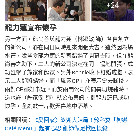
+24
龍力蓮宣布懷孕
另一方面，熊尚善與龍力蓮（林淑敏 飾）各自創立
的新公司，亦在同日同時迎來開張大吉。雖然因為爆
水管，險些令龍力蓮的新司錯過了開幕吉時，但在熊
尚善之助下，二人的新公司決定在同一場地開張，成
功匯聚了熊家和龍家。另外Bonnie收下訂婚戒指，表
示二人即將結婚，而「風素CP」亦表示會去睇樓，
兩對CP都好事近。而於兩間公司的開幕切燒豬時，
送水輝（許家傑 飾）就公布喜訊，指龍力蓮已成功
懷孕，全劇於一片歡天喜地中落幕。
相關閱讀：
《愛回家》終迎大結局！煞科宴「初戀
Café Menu 」超有心思 細節做足掀回憶殺