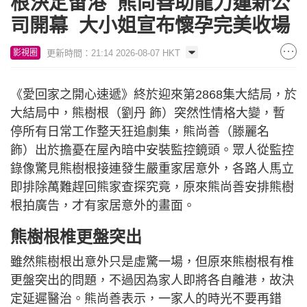
根決定留港 熊尚善助龍力蓮新公
司開幕 大小姐宣布懷孕完美收場
更新時間：21:14 2026-08-07 HKT
影視圈
《愛回家之開心速遞》終於迎來第2868集大結局，於
大結局中，熊樹根（劉丹 飾）突然性情格大變，暫
停所有日常工作整天狂追劇集，熊尚善（滕麗名
飾）出於擔憂在屋內暗中安裝監控鏡頭。眾人從監控
錄像驚見熊樹根接連發生嚴重家居意外，各路人馬立
即排除萬難趕回熊家查探究竟，原來熊尚善安排熊樹
根拍廣告，才有家居意外的畫面。
熊樹根椎更盤突出
雖然熊樹根出意外只是虛驚一場，但原來熊樹根有椎
更盤突出的問題，不過因為家人即將各自離港，故決
定延遲醫治。熊尚善表示，一家人的時光不要再錯