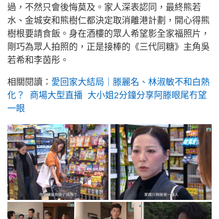
過，不然只會後悔莫及。家人深表認同，最終熊若
水、金城安和熊樹仁都決定取消離港計劃，開心得熊
樹根要請食飯。身在酒樓的眾人希望影全家福照片，
剛巧為眾人拍照的，正是接棒的《三代同糖》主角吳
若希和李茵彤。
相關閱讀：
愛回家大結局｜滕麗名、林淑敏不和白熱
化？ 商場大型直播 大小姐2分鐘分享阿滕眼尾冇望
一眼