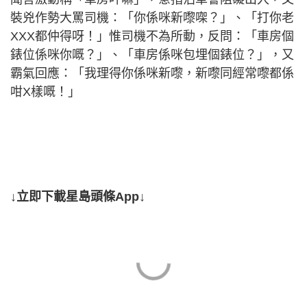
裝兇作勢大罵司機：「你係咪新嚟㗎？」、「打你老
XXX都仲得呀！」惟司機不為所動，反問：「車房個
錶位係咪你嘅？」、「車房係咪包埋個錶位？」，又
霸氣回應：「我理得你係咪新嚟，新嚟同經常嚟都係
咁X樣嘅！」
↓立即下載星島頭條App↓