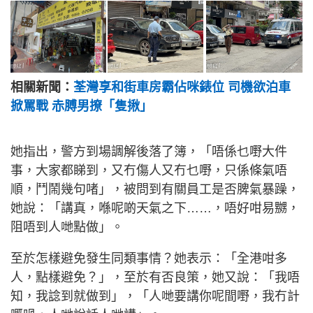
相關新聞：
荃灣享和街車房霸佔咪錶位 司機欲泊車
掀罵戰 赤膊男撩「隻揪」
她指出，警方到場調解後落了簿，「唔係乜嘢大件
事，大家都睇到，又冇傷人又冇乜嘢，只係條氣唔
順，鬥鬧幾句啫」，被問到有關員工是否脾氣暴躁，
她說：「講真，喺呢啲天氣之下……，唔好咁易嬲，
阻唔到人哋點做」。
至於怎樣避免發生同類事情？她表示：「全港咁多
人，點樣避免？」，至於有否良策，她又說：「我唔
知，我諗到就做到」，「人哋要講你呢間嘢，我冇計