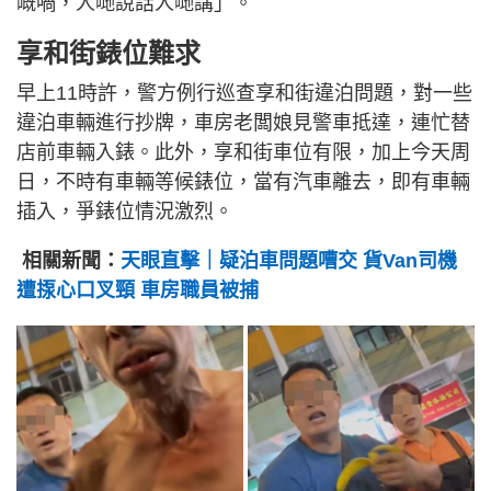
嘅喎，人哋說話人哋講」。
享和街錶位難求
早上11時許，警方例行巡查享和街違泊問題，對一些
違泊車輛進行抄牌，車房老闆娘見警車抵達，連忙替
店前車輛入錶。此外，享和街車位有限，加上今天周
日，不時有車輛等候錶位，當有汽車離去，即有車輛
插入，爭錶位情況激烈。
相關新聞：
天眼直擊｜疑泊車問題嘈交 貨Van司機
遭揼心口叉頸 車房職員被捕