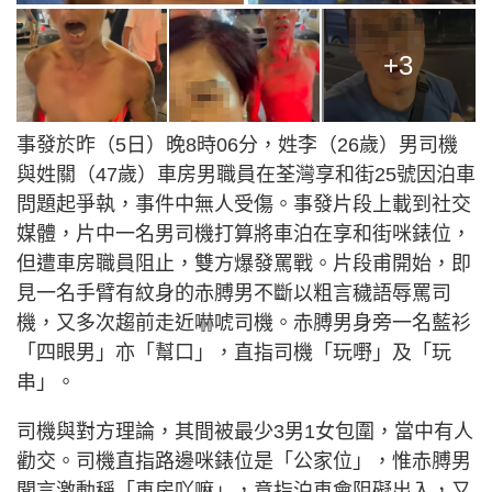
+3
事發於昨（5日）晚8時06分，姓李（26歲）男司機
與姓關（47歲）車房男職員在荃灣享和街25號因泊車
問題起爭執，事件中無人受傷。事發片段上載到社交
媒體，片中一名男司機打算將車泊在享和街咪錶位，
但遭車房職員阻止，雙方爆發罵戰。片段甫開始，即
見一名手臂有紋身的赤膊男不斷以粗言穢語辱罵司
機，又多次趨前走近嚇唬司機。赤膊男身旁一名藍衫
「四眼男」亦「幫口」，直指司機「玩嘢」及「玩
串」。
司機與對方理論，其間被最少3男1女包圍，當中有人
勸交。司機直指路邊咪錶位是「公家位」，惟赤膊男
聞言激動稱「車房吖嘛」，意指泊車會阻礙出入，又