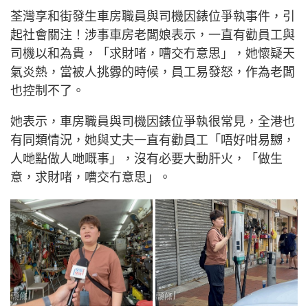
荃灣享和街發生車房職員與司機因錶位爭執事件，引
起社會關注！涉事車房老闆娘表示，一直有勸員工與
司機以和為貴，「求財啫，嘈交冇意思」，她懷疑天
氣炎熱，當被人挑釁的時候，員工易發怒，作為老闆
也控制不了。
她表示，車房職員與司機因錶位爭執很常見，全港也
有同類情況，她與丈夫一直有勸員工「唔好咁易嬲，
人哋點做人哋嘅事」，沒有必要大動肝火，「做生
意，求財啫，嘈交冇意思」。