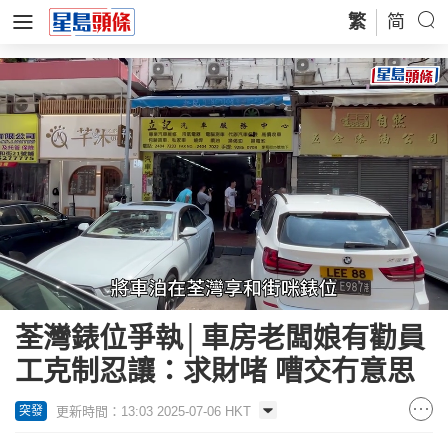
繁
简
Loaded
:
Unmute
49.65%
荃灣錶位爭執│車房老闆娘有勸員
工克制忍讓：求財啫 嘈交冇意思
更新時間：13:03 2025-07-06 HKT
突發