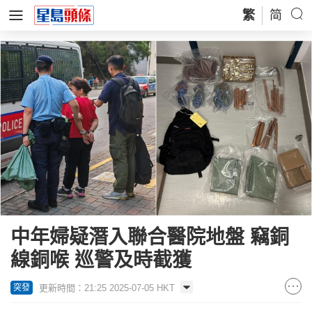
繁
简
中年婦疑潛入聯合醫院地盤 竊銅
線銅喉 巡警及時截獲
更新時間：21:25 2025-07-05 HKT
突發