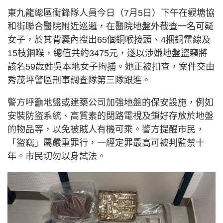
東九龍總區衝鋒隊人員今日（7月5日）下午在觀塘協
和街聯合醫院附近巡邏，在醫院地盤外截查一名可疑
女子，於其背囊內搜出65個銅喉接頭、4捆銅電線及
15枝銅喉，總值共約3475元，遂以涉嫌地盤盜竊將
該名59歲姓吳本地女子拘捕。她正被扣查，案件交由
秀茂坪警區刑事調查隊第三隊跟進。
警方呼籲地盤或建築公司加強地盤的保安設施，例如
安裝防盜系統、高質素的閉路電視及鎖好存放於地盤
的物品等，以免被賊人有機可乘。警方提醒市民，
「盜竊」屬嚴重罪行，一經定罪最高可被判監禁十
年。市民切勿以身試法。