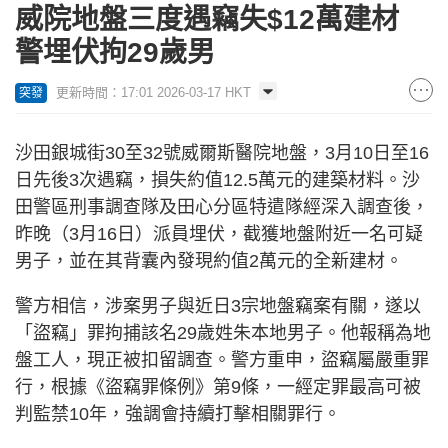
威院地盤三度遇竊失$12萬建材
警埋伏拘29歲男
更新時間：17:01 2026-03-17 HKT
突發
沙田銀城街30至32號威爾斯醫院地盤，3月10日至16
日先後3次遇竊，損失約值12.5萬元的建築材料。沙
田警區刑事調查隊及田心分區特遣隊經深入調查後，
昨晚（3月16日）派員埋伏，截獲地盤附近一名可疑
男子，並在其背囊內發現約值2萬元的全新建材。
警方相信，涉案男子與近日3宗地盤竊案有關，遂以
「盜竊」罪拘捕該名29歲姓朱本地男子。他報稱為地
盤工人，現正被扣留調查。警方重申，盜竊屬嚴重罪
行，根據《盜竊罪條例》第9條，一經定罪最高可被
判監禁10年，強調會持續打擊相關罪行。