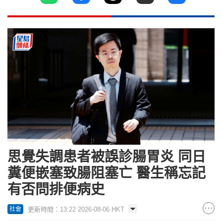
思覺失調患者被誤診腸胃炎 同日
糞便嵌塞致腸阻塞亡 醫生稱忘記
有否問排便病史
更新時間：13:22 2026-08-06 HKT
社會