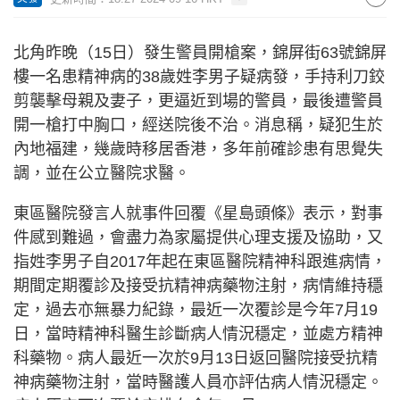
北角昨晚（15日）發生警員開槍案，錦屏街63號錦屏
樓一名患精神病的38歲姓李男子疑病發，手持利刀鉸
剪襲擊母親及妻子，更逼近到場的警員，最後遭警員
開一槍打中胸口，經送院後不治。消息稱，疑犯生於
內地福建，幾歲時移居香港，多年前確診患有思覺失
調，並在公立醫院求醫。
東區醫院發言人就事件回覆《星島頭條》表示，對事
件感到難過，會盡力為家屬提供心理支援及協助，又
指姓李男子自2017年起在東區醫院精神科跟進病情，
期間定期覆診及接受抗精神病藥物注射，病情維持穩
定，過去亦無暴力紀錄，最近一次覆診是今年7月19
日，當時精神科醫生診斷病人情況穩定，並處方精神
科藥物。病人最近一次於9月13日返回醫院接受抗精
神病藥物注射，當時醫護人員亦評估病人情況穩定。