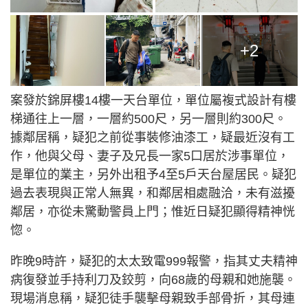
+2
案發於錦屏樓14樓一天台單位，單位屬複式設計有樓
梯通往上一層，一層約500尺，另一層則約300尺。
據鄰居稱，疑犯之前從事裝修油漆工，疑最近沒有工
作，他與父母、妻子及兄長一家5口居於涉事單位，
是單位的業主，另外出租予4至5戶天台屋居民。疑犯
過去表現與正常人無異，和鄰居相處融洽，未有滋擾
鄰居，亦從未驚動警員上門；惟近日疑犯顯得精神恍
惚。
昨晚9時許，疑犯的太太致電999報警，指其丈夫精神
病復發並手持利刀及鉸剪，向68歲的母親和她施襲。
現場消息稱，疑犯徒手襲擊母親致手部骨折，其母連