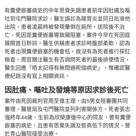
有糞便嵌塞病史的中年思覺失調患者前年因肚痛及嘔
吐到屯門醫院求診，醫生誤診為腸胃炎並同日批准他
出院，患者凌晨時被發現暈倒在廁所，送院後不治
亡，死因是糞便嵌塞導致腸阻塞。案件今早在死因庭
展開首日聆訊，醫生供稱患者求診時腹部柔軟，認為
死者出現糞便嵌塞的機會低，故沒有為死者進行探肛
檢查。周官關注醫生有否詢問死者的最後排便情況，
醫生回應「唔太記得有無問過呢個病史」，惟確認醫
療紀錄沒有寫上相關資訊。
因肚痛、嘔吐及發燒等原因求診後死亡
案件由死因裁判官周至偉主理，由5男女陪審團共同
審理，醫管局及屯門醫院並列利害關係方。死者張志
強終年44歲，生前為欣榮康復中心的院友，曾有糞便
嵌塞的病史，且患有思覺失調及智商低下的情況，曾
於青山醫院接受治療。