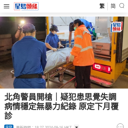
繁
简
北角警員開槍｜疑犯患思覺失調
病情穩定無暴力紀錄 原定下月覆
診
更新時間：18:27 2024-09-16 HKT
突發