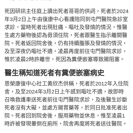
死因研訊主任庭上讀出死者哥哥的供詞，死者於2024
年3月2日上午由復康中心看護陪同到屯門醫院急診室
求診，當時死者出現肚痛、嘔吐及發燒的情況，惟醫
生處方藥物後認為毋須住院，死者跟醫生指示離開醫
院。死者返回院舍後，仍有持續腹脹及發燒的情況，
及至深夜仍嘔吐不適，凌晨再度前往屯門醫院求診，
惟於凌晨2時許離世，死因為糞便嵌塞導致腸阻塞。
醫生稱知道死者有糞便嵌塞病史
恩榮康復中心社工黃欣杰供稱，死者於2012年入住院
舍，及至2024年3月2日上午感到嘔吐不適，故即時
召喚救護車送死者前往屯門醫院求診，及後醫生診斷
死者沒有大礙，並處方腸胃藥等，於同日批准死者出
院。死者回到院舍後，服用藥物並休息，惟至凌晨1
時許被發現暈倒在廁所，院舍再度將死者送往醫院。