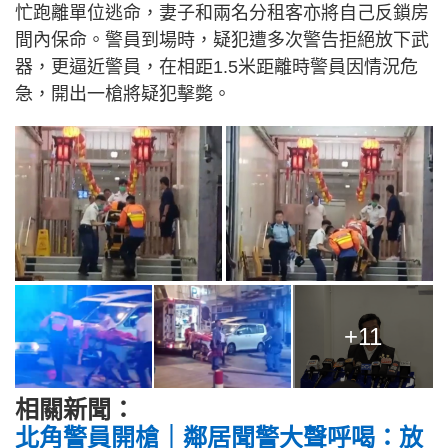
忙跑離單位逃命，妻子和兩名分租客亦將自己反鎖房
間內保命。警員到場時，疑犯遭多次警告拒絕放下武
器，更逼近警員，在相距1.5米距離時警員因情況危
急，開出一槍將疑犯擊斃。
+11
相關新聞：
北角警員開槍｜鄰居聞警大聲呼喝：放