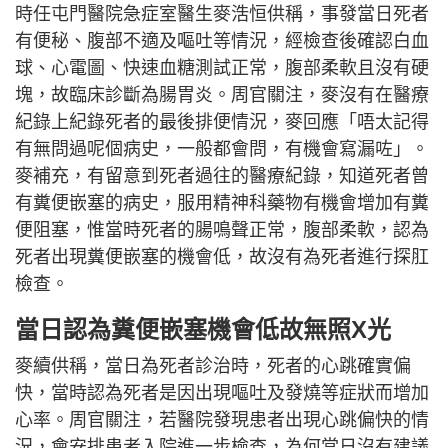
時任屯門醫院急症室醫生麥浩恒供稱，事發當日死者
有便秘、腹部不適及嘔吐等情況，經檢查後確認白血
球、心電圖、快速血糖測試正常，腹部柔軟且沒有硬
塊，故臨床診斷為腸胃炎。周官關注，麥沒有在醫療
紀錄上紀錄死者的最後排便情況，麥回應「唔太記得
有無問過呢個病史，一般都會問，有機會寫漏咗」。
麥補充，有留意到死者過往的醫療紀錄，知道死者曾
有糞便嵌塞的病史，服用精神科藥物有機會增加有糞
便阻塞，惟當時死者的腸鳴聲正常，腹部柔軟，認為
死者出現糞便嵌塞的機會低，故沒有為死者進行探肛
檢查。
當日認為糞便嵌塞機會低故無照X光
麥續供稱，當日為死者診治時，死者的心跳確實偏
快，當時認為死者是因出現嘔吐及發燒等症狀而增加
心率。周官關注，若醫院發現患者出現心跳偏快的情
況，會安排患者入院進一步檢查，為何當日沒有建議