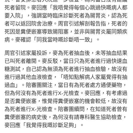
死者留院。麥回應「我唔覺得每個心跳過快嘅病人都
要入院」，強調當時臨床診斷死者為腸胃炎，認為死
者可以返回院舍治療。周官引述解剖報告指，死者的
死因是糞便嵌塞導致腸阻塞，並非與腸胃炎屬同類疾
病。麥確認「同我當時嘅診斷唔一致」。
周官引述家屬投訴，麥為死者抽血後，未等抽血結果
已叫死者離開。麥反駁，當日只為死者進行過快速血
糖測試，自己認為無須為死者進行抽血檢驗，故沒有
進行過其他血液檢查，「唔知點解病人家屬覺得有抽
過血」。陪審團關注，當日有為死者處方通便藥物，
但為何沒有為死者進行X-光檢查。麥回應，有考慮過
是否糞便嵌塞，惟覺得糞便嵌塞的機會較低，故沒有
為死者進行X-光檢查。陪審團續問，在知道死者曾有
糞便嵌塞的病史後，為何沒有請專科醫生協助檢查，
麥回應「我覺得我嘅診斷足夠」。