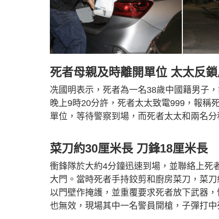
死者母親及時離開單位 太太反
冼國明表示，死者為一名38歲中國籍男子
晚上9時20分許，死者太太致電999，報
單位，等待警察到場，而死者太太和兩名分
菜刀約30厘米長 刀鋒18厘米長
衝鋒隊於大約4分鐘迅速到場，並聯絡上死
大門。當時死者手持鉸剪和廚房菜刀，菜刀
以門壁作掩護，並重覆要求死者放下武器，
也無效，現場其中一名警員開槍，子彈打中