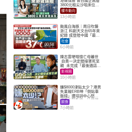
港做保險 昔日國企高層
3800元租尖沙咀床位｜
租盤Million
樓市動向
13小時前
颱風白海豚｜周日吹襲
浙江 料創天文台65年來
紀錄 成登陸中國「最長
途颱風」
社會
00:58
6小時前
陳志雲哽咽憶亡母離世
自責一決定間接害死至
親 未完成「最後通話」
一生遺憾
影視圈
10小時前
嫌$8000津貼太少？港男
失業報ERB呻「倒貼車
飯錢」遭培訓中心怒轟
網民幽默教路：揀呢類
飲食
課程唔會蝕...
7小時前