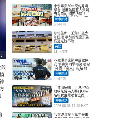
小學畢業30年突約月月
聚會 過度熱情惹人質疑
另有目的 網民拆解「扮
熟」4大動機｜Juicy叮
時事熱話
6小時前
珍惜生命｜荃灣15歲少
年墮樓 事前曾報警預告
昏迷送院不治
突發
11小時前
F
u
27歲港男家道中落做保
l
安 慘遭舊同學嘲笑 捱足
l
及鉸
s
3年遇「高人」指點 終辭
c
職宣告「轉做一事」｜
r
時事熱話
槍
e
Juicy叮
e
4小時前
n
神
「你個frd廢！」JUPAS
方
放榜炫耀港大醫科Offer
的
名校女生囂張留言惹眾
怒 醫學院澄清：宣稱
時事熱話
「40.5分獲錄取」不符事
2026-08-06 17:40 HKT
實｜Juicy叮
的
40歲港漂棄百萬年薪來