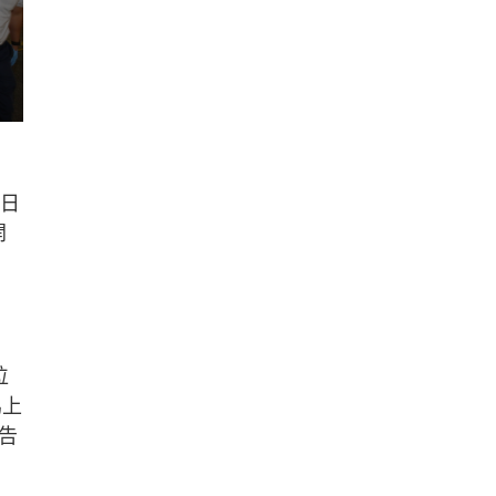
昨日
開
位
馬上
告