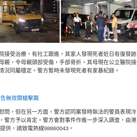
院接受治療，有社工跟進，其家人發現死者近日有復發跡
母親，令母親頭部受傷，手部骨折，其母現在公立醫院接
情況同屬穩定。警方暫時未發現死者有家暴紀錄。
警告無效開槍擊斃
慰問，但在另一方面，警方認同案發時執法的警員表現冷
，警方予以肯定。警方會對事件作進一步深入調查，由港
供，請致電熱線98860043。