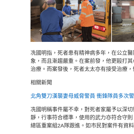
冼國明指，死者患有精神病多年，在公立醫
象，而且漸趨嚴重。在案前發，他更毆打其
治療。而案發後，死者太太亦有接受治療，
相關新聞
北角雙刀漢襲妻母威脅警員
衝鋒隊員多次
冼國明稱事件屬不幸，對死者家屬予以深切
靜，行事符合標準，使用的武力亦符合守則
總區重案組2A隊跟進。如市民對案件有資料提