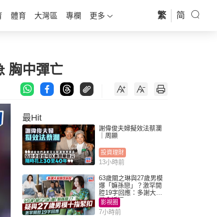
繁
简
育
體育
大灣區
專欄
更多
急 胸中彈亡
最Hit
謝偉俊夫婦擬效法蔡瀾
｜周顯
投資理財
13小時前
63歲關之琳與27歲男模
爆「嫲孫戀」？激罕開
腔19字回應：多謝大家
掛念近況
影視圈
7小時前