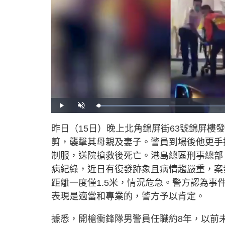
L
P
U
o
l
n
a
a
m
d
y
u
昨日（15日）晚上北角錦屏街63號錦屏樓
e
t
d
e
:
剪，襲擊其母親及妻子。警員到場後他更手
2
4
.
制服，送院搶救後死亡。港島總區刑事總部
3
3
病紀綠，近日有復發跡象且病情趨嚴重，案
%
距離一度僅1.5米，情況危急。警方認為
表現是適當和專業的，警方予以肯定。
據悉，開槍衝鋒隊男警員任職約8年，以前