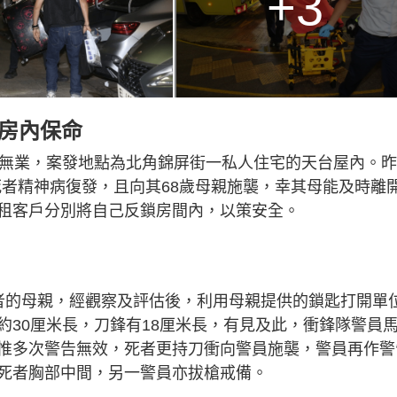
+3
鎖房內保命
，無業，案發地點為北角錦屏街一私人住宅的天台屋內。
稱死者精神病復發，且向其68歲母親施襲，幸其母能及時離
租客戶分別將自己反鎖房間內，以策安全。
者的母親，經觀察及評估後，利用母親提供的鎖匙打開單
約30厘米長，刀鋒有18厘米長，有見及此，衝鋒隊警員
惟多次警告無效，死者更持刀衝向警員施襲，警員再作警
死者胸部中間，另一警員亦拔槍戒備。