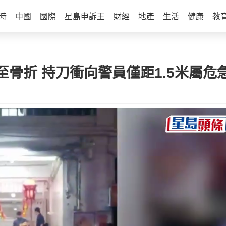
時
中國
國際
星島申訴王
財經
地產
生活
健康
教
骨折 持刀衝向警員僅距1.5米屬危