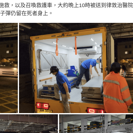
施救，以及召喚救護車，大約晩上10時被送到律敦治醫
，子彈仍留在死者身上。