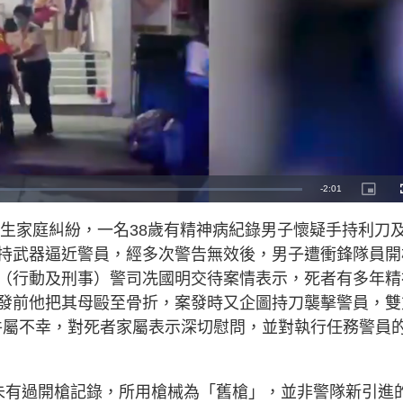
R
-
2:01
P
i
c
e
t
發生家庭糾紛，一名38歲有精神病紀錄男子懷疑手持利刀
u
r
m
e
持武器逼近警員，經多次警告無效後，男子遭衝鋒隊員開
-
i
a
n
（行動及刑事）警司冼國明交待案情表示，死者有多年精
-
P
i
發前他把其母毆至骨折，案發時又企圖持刀襲擊警員，雙
i
c
t
事件屬不幸，對死者家屬表示深切慰問，並對執行任務警員
n
u
r
e
i
n
未有過開槍記錄，所用槍械為「舊槍」，並非警隊新引進