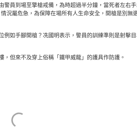
由警員到場至擎槍戒備，為時超過半分鐘，當死者左右手
米，情況屬危急，為保障在場所有人生命安全，開槍是別無
位例如手腳開槍？冼國明表示，警員的訓練準則是射擊目
樓，但來不及穿上俗稱「鐵甲威龍」的護具作防護。