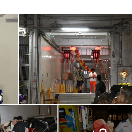
g
T
i
m
e