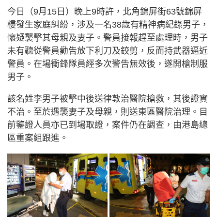
今日（9月15日）晚上9時許，北角錦屏街63號錦屏
樓發生家庭糾紛，涉及一名38歲有精神病紀錄男子，
懷疑襲擊其母親及妻子。警員接報趕至處理時，男子
未有聽從警員勸告放下利刀及鉸剪，反而持武器逼近
警員。在場衝鋒隊員經多次警告無效後，遂開槍制服
男子。
該名姓李男子被擊中後送律敦治醫院搶救，其後證實
不治。至於遇襲妻子及母親，則送東區醫院治理。目
前鑒證人員亦已到場取證，案件仍在調查，由港島總
區重案組跟進。