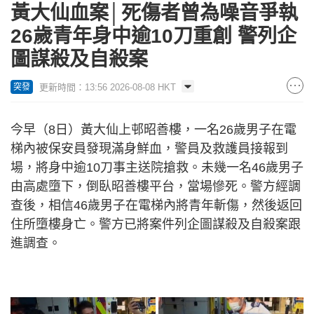
黃大仙血案│死傷者曾為噪音爭執
26歲青年身中逾10刀重創 警列企
圖謀殺及自殺案
更新時間：13:56 2026-08-08 HKT
突發
今早（8日）黃大仙上邨昭善樓，一名26歲男子在電
梯內被保安員發現滿身鮮血，警員及救護員接報到
場，將身中逾10刀事主送院搶救。未幾一名46歲男子
由高處墮下，倒臥昭善樓平台，當場慘死。警方經調
查後，相信46歲男子在電梯內將青年斬傷，然後返回
住所墮樓身亡。警方已將案件列企圖謀殺及自殺案跟
進調查。