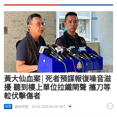
黃大仙血案│死者預謀報復噪音滋
擾 聽到樓上單位拉鐵閘聲 攜刀等
𨋢伏擊傷者
更新時間：14:54 2026-08-08 HKT
突發