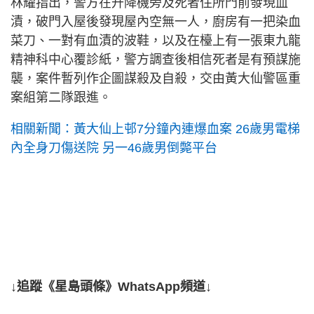
林耀指出，警方在升降機旁及死者住所門前發現血
漬，破門入屋後發現屋內空無一人，廚房有一把染血
菜刀、一對有血漬的波鞋，以及在檯上有一張東九龍
精神科中心覆診紙，警方調查後相信死者是有預謀施
襲，案件暫列作企圖謀殺及自殺，交由黃大仙警區重
案組第二隊跟進。
相關新聞：黃大仙上邨7分鐘內連爆血案 26歲男電梯
內全身刀傷送院 另一46歲男倒斃平台
↓追蹤《星島頭條》WhatsApp頻道↓