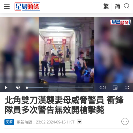
繁
简
Remaining
-
2:01
Loaded
:
Play
Unmute
Picture-
Full
24.33%
in-
Picture
Time
北角雙刀漢襲妻母威脅警員 衝鋒
隊員多次警告無效開槍擊斃
更新時間：23:02 2024-09-15 HKT
突發