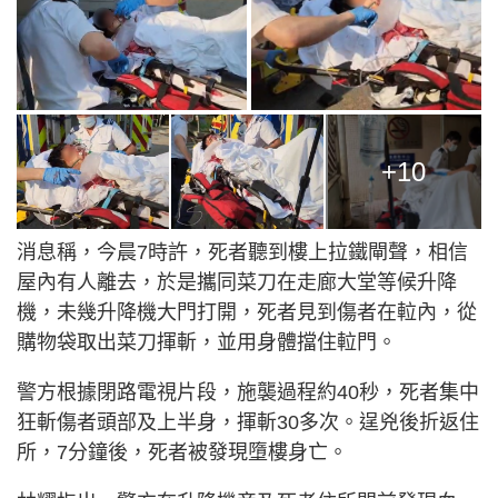
+10
消息稱，今晨7時許，死者聽到樓上拉鐵閘聲，相信
屋內有人離去，於是攜同菜刀在走廊大堂等候升降
機，未幾升降機大門打開，死者見到傷者在𨋢內，從
購物袋取出菜刀揮斬，並用身體擋住𨋢門。
警方根據閉路電視片段，施襲過程約40秒，死者集中
狂斬傷者頭部及上半身，揮斬30多次。逞兇後折返住
所，7分鐘後，死者被發現墮樓身亡。