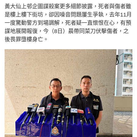
黃大仙上邨企圖謀殺案更多細節披露，死者與傷者雖
是樓上樓下街坊，卻因噪音問題屢生爭執，去年11月
一度驚動警方到場調解，死者疑一直懷恨在心，有預
謀地展開報復，今（8日）晨帶同菜刀伏擊傷者，之
後畏罪墮樓身亡。