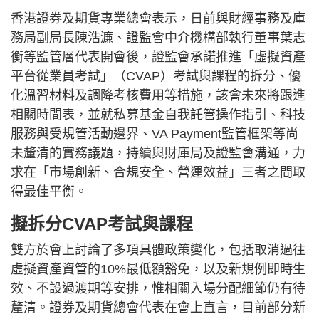
香港證券及期貨專業總會表示，日前與財經事務及庫
務局副局長陳浩濂、證監會中介機構部執行董事葉志
衡等監管層代表開會後，證監會承諾推進「虛擬資產
平台從業員考試」（CVAP）考試與課程的拆分、優
化溫習材料及調降考核費用等措施，該會未來將跟進
相關時間表，並就私募基金自我託管操作指引、科技
服務與受規管活動邊界、VA Payment監管框架等尚
未釐清的實務議題，持續與財庫局及證監會溝通，力
求在「市場創新、合規安全、營運效益」三者之間取
得最佳平衡。
擬拆分CVAP考試與課程
雙方於會上討論了多項具體政策變化，包括取消過往
虛擬資產資管的10%最低額豁免，以及新規例即時生
效、不設過渡期等安排，惟相關入場分配細節仍有待
釐清。證券及期貨總會代表在會上直言，目前部分新