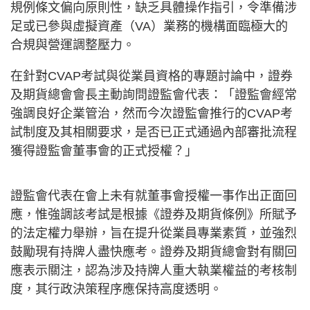
規例條文偏向原則性，缺乏具體操作指引，令準備涉
足或已參與虛擬資產（VA）業務的機構面臨極大的
合規與營運調整壓力。
在針對CVAP考試與從業員資格的專題討論中，證券
及期貨總會會長主動詢問證監會代表：「證監會經常
強調良好企業管治，然而今次證監會推行的CVAP考
試制度及其相關要求，是否已正式通過內部審批流程
獲得證監會董事會的正式授權？」
證監會代表在會上未有就董事會授權一事作出正面回
應，惟強調該考試是根據《證券及期貨條例》所賦予
的法定權力舉辦，旨在提升從業員專業素質，並強烈
鼓勵現有持牌人盡快應考。證券及期貨總會對有關回
應表示關注，認為涉及持牌人重大執業權益的考核制
度，其行政決策程序應保持高度透明。