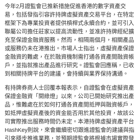
今年2月證監會已推新措施促進香港的數字資產交
易，包括發指引容許持牌虛擬資產交易平台，在特定
框架下為專業投資者提供槓桿式永續合約，並可引入
聯屬公司擔任莊家以提高流動性，並准許持牌經紀擴
充至保證金融資服務。然而，相隔兩個月，相關產品
或服務仍未在港推出。市場人士指出，虛擬資產保證
金融資的難處，在於融資機制需打通各資產間融資帳
戶，並指就推出產品進行研究。證監會回應稱，已收
到相關持牌平台的建議，會持續與業界保持溝通。
有持牌券商人士回覆本報表示，自證監會在虛擬資產
保證金融資「開綠燈」以來，公司已開始研究推出產
品，惟難處在於如何打通各資產間抵押與融資帳戶，
如抵押虛擬資產後的資金能否用於其他投資，故該公
司實際推出服務時間仍未定。本港持牌虛擬資產平台
HashKey則說，來會繼續密切跟進證監會的建議與指
引來穩步推進業務，並預期證監會將根據市場實際發