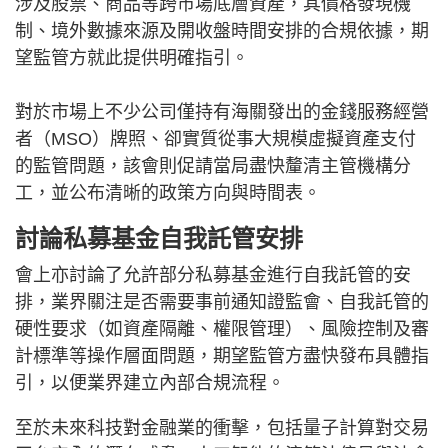
涉及股票、商品等跨市場底層資產，其價格發現機
制、境外數據來源及開收盤時間安排的合規依據，期
望監管方就此提供明確指引。
對於市場上不少公司僅持有海關發出的金錢服務經營
者（MSO）牌照、卻實質從事大規模虛擬資產支付
的監管問題，該會則促請當局盡快釐清主管機構分
工，並公布清晰的政策方向與時間表。
討論私募基金自我託管安排
會上亦討論了允許部分私募基金進行自我託管的安
排，業界關注是否需要事前通知證監會、自我託管的
硬性要求（如資產隔離、權限管理）、風險控制及審
計標準等操作層面問題，期望監管方盡快發布具體指
引，以便業界建立內部合規流程。
至於未來科技對金融業的衝擊，包括量子計算對交易