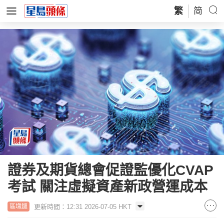
繁
简
證券及期貨總會促證監優化CVAP
考試 關注虛擬資產新政營運成本
更新時間：12:31 2026-07-05 HKT
區塊鏈