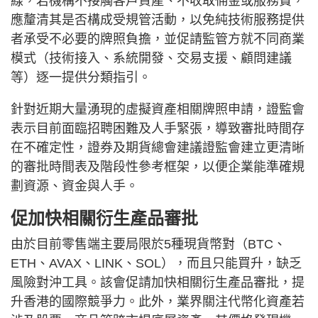
線，若機構不接觸客戶資產、不收取佣金或服務費，
應釐清其是否構成受規管活動，以免純技術服務提供
者承受不必要的牌照負擔，並促請監管方就不同商業
模式（技術接入、系統開發、交易支援、顧問建議
等）逐一提供分類指引。
針對近期大量湧現的虛擬資產相關牌照申請，證監會
表示目前面臨招聘困難及人手緊張，導致審批時間存
在不確定性，證券及期貨總會建議證監會建立更清晰
的審批時間表及階段性參考框架，以便企業能準確規
劃資源、資金與人手。
促加快相關衍生產品審批
由於目前零售端主要局限於5種現貨幣對（BTC、
ETH、AVAX、LINK、SOL），而且只能買升，缺乏
風險對沖工具。該會促請加快相關衍生產品審批，提
升香港的國際競爭力。此外，業界關注代幣化資產若