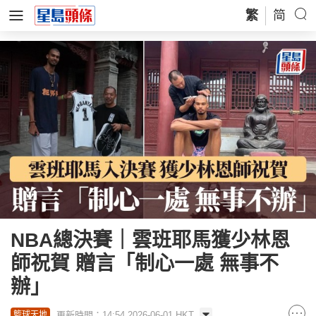
繁
简
NBA總決賽｜雲班耶馬獲少林恩
師祝賀 贈言「制心一處 無事不
辦」
更新時間：14:54 2026-06-01 HKT
籃球天地