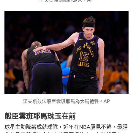
里夫斯降薪續約湖人。AP
里夫斯效法般臣雲班耶馬為大局犧牲。AP
般臣雲班耶馬珠玉在前
球星主動降薪成就球隊，近年在NBA屢見不鮮，最經