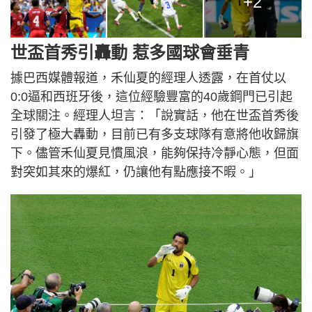
+2
世盃首秀引轟動 惹多國球會垂青
據巴西媒體報道，禾仙夏的經理人透露，在首仗以
0:0逼和西班牙後，這位經驗豐富的40歲鋼門已引起
全球關注。經理人坦言：「說實話，他在世盃首秀後
引發了極大轟動，目前已有多支球隊有意將他收歸旗
下。儘管禾仙夏見慣風浪，能夠保持冷靜心態，但面
對突如其來的爆紅，仍讓他有點應接不暇。」