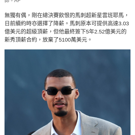
師。AP
無獨有偶，剛在總決賽飲恨的馬刺超新星雲班耶馬，
日前續約時亦選擇了降薪。馬刺原本可提供高達3.03
億美元的超級頂薪，但他最終簽下5年2.52億美元的
新秀頂薪合約，放棄了5100萬美元。