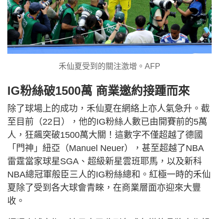
禾仙夏受到的關注激增。AFP
IG粉絲破1500萬 商業邀約接踵而來
除了球場上的成功，禾仙夏在網絡上亦人氣急升。截
至目前（22日），他的IG粉絲人數已由開賽前的5萬
人，狂飆突破1500萬大關！這數字不僅超越了德國
「門神」紐亞（Manuel Neuer），甚至超越了NBA
雷霆當家球星SGA、超級新星雲班耶馬，以及新科
NBA總冠軍般臣三人的IG粉絲總和。紅極一時的禾仙
夏除了受到各大球會青睞，在商業層面亦迎來大豐
收。