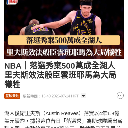
NBA｜落選秀棄500萬成全湖人
里夫斯效法般臣雲班耶馬為大局
犧牲
更新時間：15:40 2026-07-14 HKT
籃球天地
湖人後衛里夫斯（Austin Reaves）落實以4年1.8億
美元續約，據報這位昔日「落選秀」為助球隊騰出薪