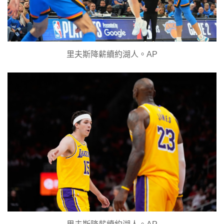
里夫斯降薪續約湖人。AP