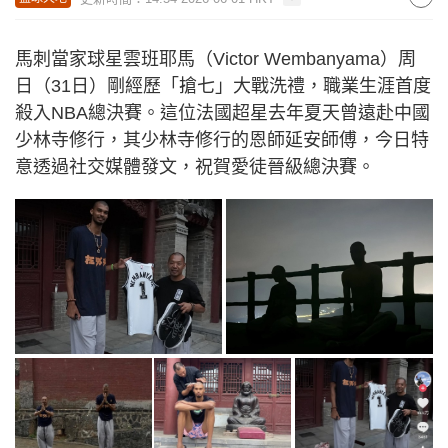
馬刺當家球星雲班耶馬（Victor Wembanyama）周
日（31日）剛經歷「搶七」大戰洗禮，職業生涯首度
殺入NBA總決賽。這位法國超星去年夏天曾遠赴中國
少林寺修行，其少林寺修行的恩師延安師傅，今日特
意透過社交媒體發文，祝賀愛徒晉級總決賽。