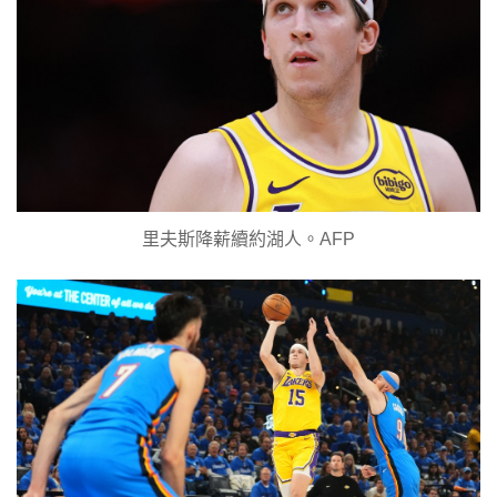
里夫斯降薪續約湖人。AFP