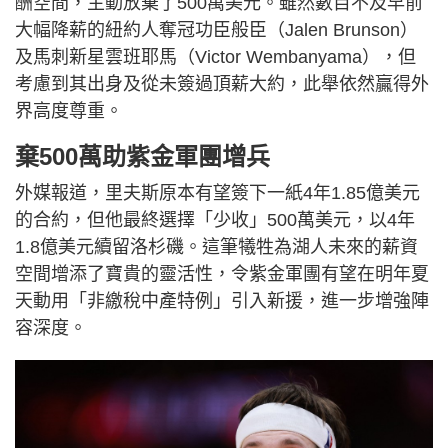
酬空間，主動放棄了500萬美元。雖然數目不及早前
大幅降薪的紐約人奪冠功臣般臣（Jalen Brunson）
及馬刺新星雲班耶馬（Victor Wembanyama），但
考慮到其出身及從未簽過頂薪大約，此舉依然贏得外
界高度尊重。
棄500萬助紫金軍團增兵
外媒報道，里夫斯原本有望簽下一紙4年1.85億美元
的合約，但他最終選擇「少收」500萬美元，以4年
1.8億美元續留洛杉磯。這筆犧牲為湖人未來的薪資
空間增添了寶貴的靈活性，令紫金軍團有望在明年夏
天動用「非繳稅中產特例」引入新援，進一步增強陣
容深度。