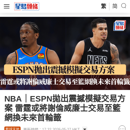
繁
简
NBA｜ESPN拋出震撼模擬交易方
案 雷霆或將謝倫威廉士交易至籃
網換未來首輪籤
更新時間：17:32 2026-05-27 HKT
籃球天地