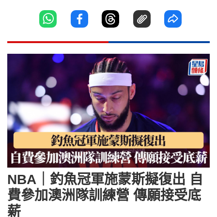
NBA｜釣魚冠軍施蒙斯擬復出 自
費參加澳洲隊訓練營 傳願接受底
薪