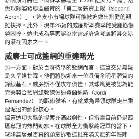
薪酬預計將在下個賽季暴增至 1.238 億美元。為了避
免球隊觸發聯盟嚴苛的「第二層薪資上限（Second
Apron）」，這支小市場球隊可能被迫做出割愛的艱
難抉擇。此外，現年25歲的威廉斯本賽季飽受腿筋傷
勢困擾，這也成為專家認為雷霆或許會考慮將其交易
的潛在因素之一。
威廉士可成籃網的重建曙光
另一方面，對於百廢待舉的籃網而言，這筆交易無疑
是久旱逢甘霖。他們將能迎來一位具備全明星潛質的
鋒線基石。威廉斯不僅攻守俱佳，其球風更被認為能
完美契合籃網總教練佐迪費蘭迪斯（Jordi
Fernandez） 的戰術體系，有望成為帶領球隊走出重
建泥沼的絕對核心。
儘管這項大膽的提案充滿戲劇性，但雷霆目前仍是西
區奪冠的熱門勁旅。在球隊全力衝擊總冠軍的當下，
球隊高層是否真的願意拆散這批充滿天賦的年輕陣