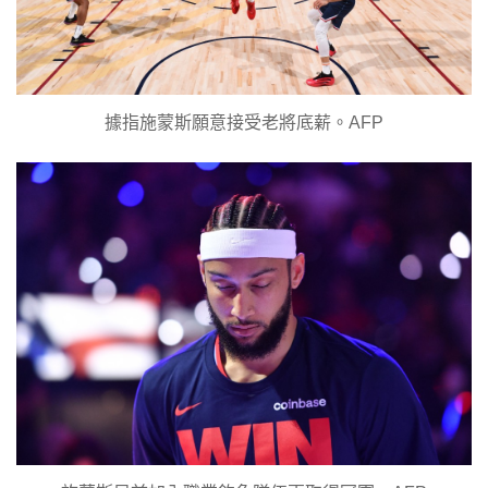
據指施蒙斯願意接受老將底薪。AFP