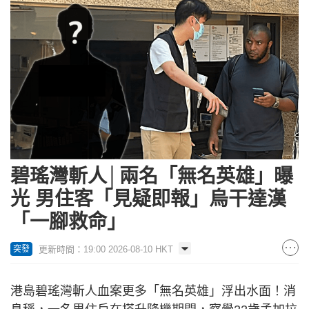
碧瑤灣斬人│兩名「無名英雄」曝
光 男住客「見疑即報」烏干達漢
「一腳救命」
更新時間：19:00 2026-08-10 HKT
突發
港島碧瑤灣斬人血案更多「無名英雄」浮出水面！消