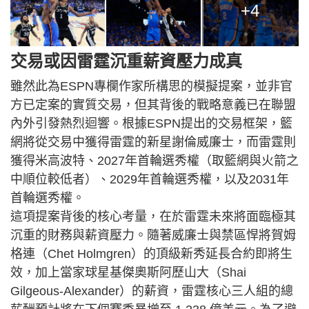
+4
交易或因雷霆沉重薪資壓力成真
雖然此為ESPN專欄作家所構思的模擬提案，並非官
方已定案的實質交易，但其背後的戰略意義已在聯盟
內外引發熱烈迴響。根據ESPN提出的交易框架，籃
網將從交易中獲得雷霆的新星謝倫威廉士，而雷霆則
獲得米高波特、2027年首輪選秀權（取籃網與火箭之
中順位較低者）、2029年首輪選秀權，以及2031年
首輪選秀權。
這項提案背後的核心考量，在於雷霆未來將面臨極其
沉重的財務與薪資壓力。隨著威廉士與禁區悍將賀姆
格連（Chet Holmgren）的頂級新秀延長合約即將生
效，加上當家球星基傑奧斯阿歷山大（Shai
Gilgeous-Alexander）的薪資，雷霆核心三人組的總