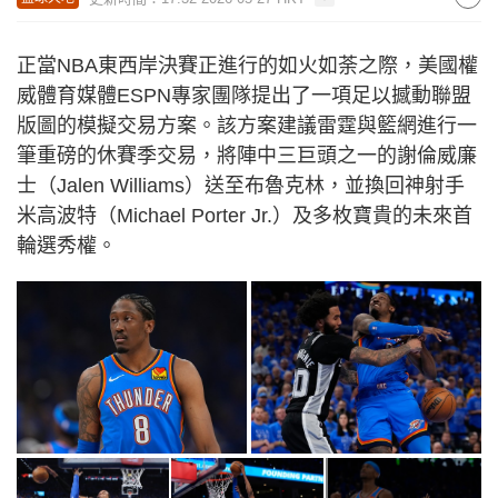
正當NBA東西岸決賽正進行的如火如荼之際，美國權
威體育媒體ESPN專家團隊提出了一項足以撼動聯盟
版圖的模擬交易方案。該方案建議雷霆與籃網進行一
筆重磅的休賽季交易，將陣中三巨頭之一的謝倫威廉
士（Jalen Williams）送至布魯克林，並換回神射手
米高波特（Michael Porter Jr.）及多枚寶貴的未來首
輪選秀權。