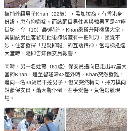
被捕外籍男子Khan（22歲），孟加拉裔，有香港身
份證，患有抑鬱症。而該醒目男住客與韓男同是47座
街坊。今（10）晨9時許，Khan乘搭升降機落大堂，
其間該男住客發現他後褲袋藏有一把利刀，頓覺不
妙，住客發揮「見疑即報」的互助精神，當電梯抵達
大堂時，隨即告知保安員報警。
同時，另一名姓蕭（61歲）保安員追向已走出47座大
堂的Khan，追至碧瑤灣43座外時，Khan突然發難，
追向一名34歲烏干達男子，但又突然轉向，揮刀撲向
姓蕭保安員，蕭大驚仆倒，右手受傷，負傷逃離現
場。