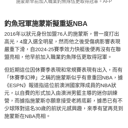
施蒙斯早前加入職業釣魚隊伍更取得冠軍。AFP
釣魚冠軍施蒙斯擬重返NBA
2016年以狀元身份加盟76人的施蒙斯，曾一度打出
高光，4度入選全明星，然而他之後受傷病影響表現
嚴重下滑，自2024-25賽季效力快艇後便再沒有在聯
盟亮相，他早前加入職業釣魚隊伍更取得冠軍。
但近期這位因休賽季表現和常規賽表現有出入，而有
「休賽季幻神」之稱的施蒙斯似乎有意重回NBA，據
《ESPN》報道指這位前澳洲國家隊成員的NBA狀
元，以自費的形式加入由澳洲男籃主導的迷你訓練
營，而據指施蒙斯亦願意接受老將底薪，據悉已有不
少球隊對這名30歲的前狀元感興趣，來季有望再見到
施蒙斯在NBA亮相。