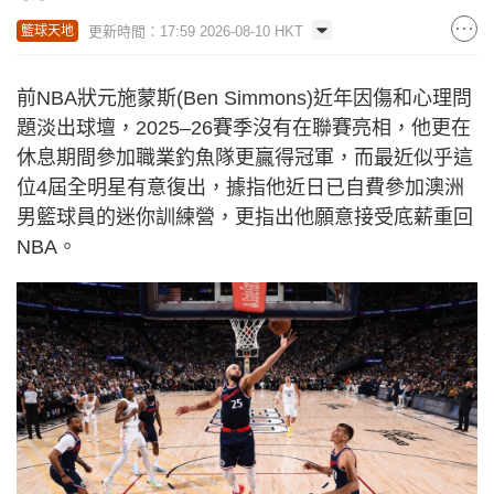
更新時間：17:59 2026-08-10 HKT
籃球天地
前NBA狀元施蒙斯(Ben Simmons)近年因傷和心理問
題淡出球壇，2025–26賽季沒有在聯賽亮相，他更在
休息期間參加職業釣魚隊更贏得冠軍，而最近似乎這
位4屆全明星有意復出，據指他近日已自費參加澳洲
男籃球員的迷你訓練營，更指出他願意接受底薪重回
NBA。