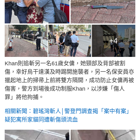
+4
Khan則追斬另一名61歲女傭，她頸部及背部被割
傷，幸好烏干達漢及時踢開施襲者，另一名保安員亦
擸起地上的掃帚上前將雙方隔開，成功防止女傭再被
傷害，警方到場後成功制服Khan，以涉嫌「傷人
罪」將他拘捕。
相關新聞：碧瑤灣斬人│警登門調查揭「案中有案」
疑犯寓所家貓同遭斬傷頭流血