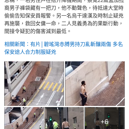
息稱，一名男住戶在搭升降機期間，察覺22歲孟加拉
裔男子褲袋藏有一把刀，他不動聲色，待抵達大堂時
偷偷告知保安員報警。另一名烏干達漢及時制止疑兇
再施襲，救回女傭一命，二人見義勇為的果斷行動，
間接令疑犯的傷害減到最低。
相關新聞：有片│碧瑤灣赤膊男持刀亂斬釀兩傷 多名
保安途人合力制服疑兇
+6