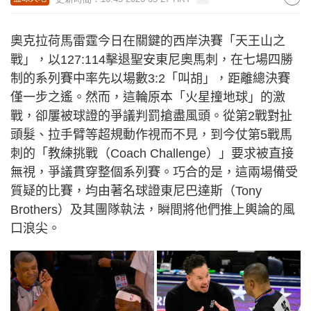
奧克拉荷馬雷霆今日在關鍵的西岸決賽「天王山之
戰」，以127:114擊退聖安東尼奧馬刺，在七場四勝
制的系列賽中率先以場數3:2「叫胡」，距離總決賽
僅一步之遙。然而，這輪原本「火星撞地球」的激
戰，卻屢被球證的爭議判罰搶盡風頭。從第2戰對扯
頭髮、拉手臂等超規動作視而不見，到今仗第5戰馬
刺的「教練挑戰（Coach Challenge）」要求被直接
無視，爭議貫穿整個系列賽。巧合的是，這兩場備受
質疑的比賽，均由著名球證東尼巴達斯（Tony
Brothers）及其團隊執法，瞬間將他們推上輿論的風
口浪尖。