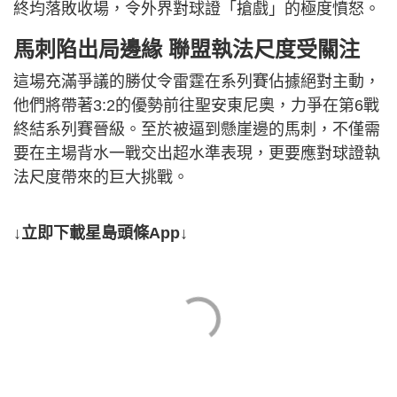
終均落敗收場，令外界對球證「搶戲」的極度憤怒。
馬刺陷出局邊緣 聯盟執法尺度受關注
這場充滿爭議的勝仗令雷霆在系列賽佔據絕對主動，
他們將帶著3:2的優勢前往聖安東尼奧，力爭在第6戰
終結系列賽晉級。至於被逼到懸崖邊的馬刺，不僅需
要在主場背水一戰交出超水準表現，更要應對球證執
法尺度帶來的巨大挑戰。
↓立即下載星島頭條App↓