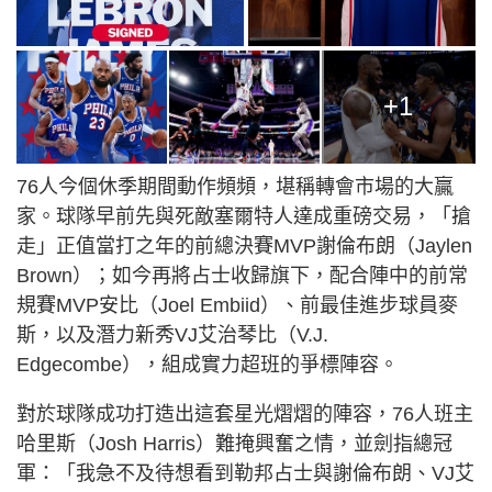
+1
76人今個休季期間動作頻頻，堪稱轉會市場的大贏
家。球隊早前先與死敵塞爾特人達成重磅交易，「搶
走」正值當打之年的前總決賽MVP謝倫布朗（Jaylen
Brown）；如今再將占士收歸旗下，配合陣中的前常
規賽MVP安比（Joel Embiid）、前最佳進步球員麥
斯，以及潛力新秀VJ艾治琴比（V.J.
Edgecombe），組成實力超班的爭標陣容。
對於球隊成功打造出這套星光熠熠的陣容，76人班主
哈里斯（Josh Harris）難掩興奮之情，並劍指總冠
軍：「我急不及待想看到勒邦占士與謝倫布朗、VJ艾