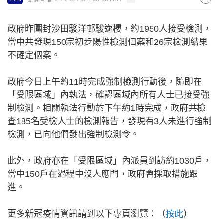
政府昨圍封沙田駿洋邨駿逸樓，約
1950
人接受檢測，
當中共發現
150
宗初步陽性檢測個案和
26
宗檢測結果
不確定個案。
政府今日上午約
11
時完成強制檢測行動後，隨即在
「受限區域」內執法，確認區域內所有人士已接受強
制檢測。相關執法行動於下午約
1
時完成，政府共檢
查
185
名受檢人士的檢測報告，發現有
3
人未進行強制
檢測，已向他們發出強制檢測令。
此外，政府亦在「受限區域」內派員到訪約
1030
戶，
當中
150
戶在過程中沒人應門，政府會採取措施跟
進。
更多新冠疫情資訊請到以下專頁瀏覽：（
按此
）