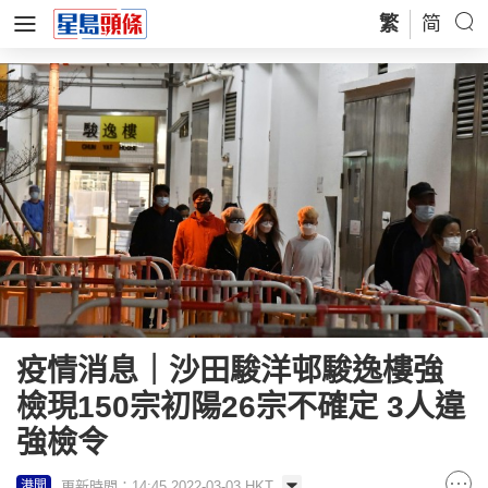
繁
简
疫情消息｜沙田駿洋邨駿逸樓強
檢現150宗初陽26宗不確定 3人違
強檢令
更新時間：14:45 2022-03-03 HKT
港聞