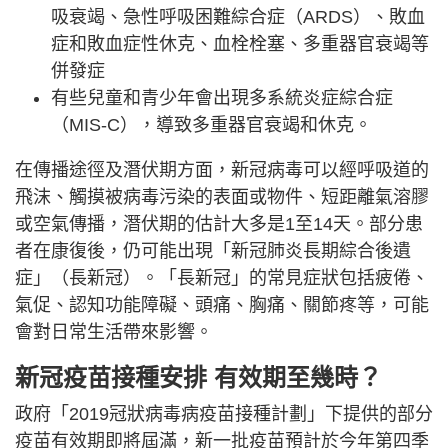
吸衰竭、急性呼吸困難綜合症（ARDS）、敗血
症和敗血症性休克、血栓栓塞、多重器官衰竭等
併發症
有些兒童和青少年會出現多系統炎症綜合症
（MIS-C），導致多重器官衰竭和休克。
在傳播途徑及潛伏期方面，新冠病毒可以經呼吸道的
飛沫、觸摸被病毒污染的表面或物件、短距離氣溶膠
或空氣傳播，潛伏期的估計大多是1至14天。部分患
者在康復後，仍可能出現「新冠肺炎長期綜合後遺
症」（長新冠）。「長新冠」的常見症狀包括疲倦、
氣促、認知功能障礙、頭痛、胸痛、關節疼等，可能
會對日常生活帶來影響。
新冠疫苗接種安排
有效期至幾時？
政府「2019冠狀病毒病疫苗接種計劃」下提供的部分
疫苗有效期即將屆滿，新一批疫苗預計於今年第四季