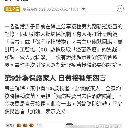
更新時間：21:00 2026-06-17 HKT
醫生教室
一名香港男子日前在網上分享接種第九劑新冠疫苗的
記錄，隨即引來大批網民諷刺，有人將打針比喻為
「吸毒」或「儲印花換禮物」。事主以幽默回應，並
引用人工智能（AI）數據反駁「疫苗致癌」的質疑，
強調「做人要科學」，沒有證據顯示新冠疫苗會致
癌。事件再次引發大眾對新冠疫苗接種必要的討論。
第9針為保護家人 自費接種無怨言
事主解釋，家中有105歲長者，為保護家人，全家均
按時接種疫苗，更指「我病咗要出去住酒店隔離」，
今次更是自費接種。此言一出，輿論隨即逆轉，不少
網民留言「加油」表示支持。