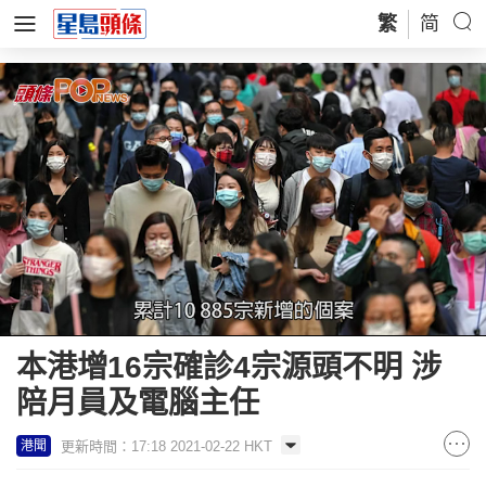
繁
简
Loaded
:
Unmute
100.00%
本港增16宗確診4宗源頭不明 涉
陪月員及電腦主任
更新時間：17:18 2021-02-22 HKT
港聞