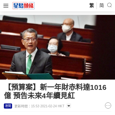
繁
简
【預算案】新一年財赤料達1016
億 預告未來4年續見紅
更新時間：15:53 2021-02-24 HKT
港聞