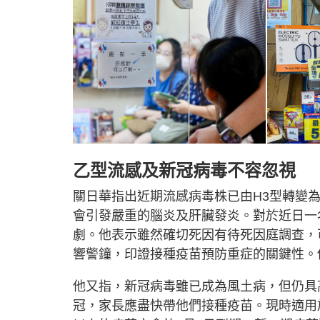
乙型流感及新冠病毒不容忽視
關日華指出近期流感病毒株已由H3型轉變
會引發嚴重的腦炎及肝臟發炎。對於近日一
劇。他表示雖然確切死因有待死因庭調查，
響警鐘，印證接種疫苗預防重症的關鍵性。
他又指，新冠病毒雖已成為風土病，但仍具
冠，家長應盡快帶他們接種疫苗。現時適用於