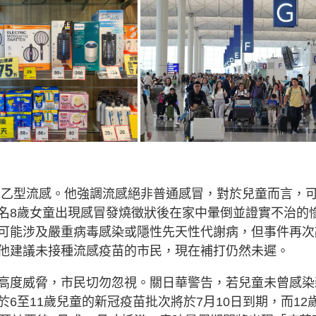
為乙型流感。他強調流感絕非普通感冒，對於兒童而言，
名8歲女童出現感冒發燒徵狀後在家中暈倒並證實不治的
可能涉及嚴重病毒感染或隱性先天性代謝病，但事件再次
他建議未接種流感疫苗的市民，現在補打仍然未遲。
高度威脅，市民切勿忽視。關日華警告，若兒童未曾感染
6至11歲兒童的新冠疫苗批次將於7月10日到期，而12