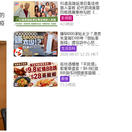
81歲高雄返港召集佳視
藝人茶敘 初代郭靖黃蓉
同框遇羅樂林勾起《神
的
鵰俠侶》回憶殺
影視圈
疫
4小時前
嫌$8000津貼太少？港男
失業報ERB呻「倒貼車
飯錢」遭培訓中心怒轟
網民幽默教路：揀呢類
生活百科
課程唔會蝕...
2026-08-07 12:25 HKT
街坊酒樓推「平民價」
歎奢華盛宴！$9.8紅燒
BB鴿/$28開邊蒸龍蝦 3
大晚餐超值優惠
飲食
21小時前