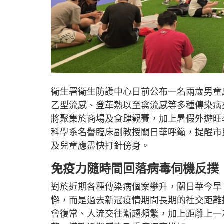
衞生署衞生防護中心日前公布一名兩歲男童感
乙型流感、登革熱以至禽流感等多種傳染病
將聚集於商場及食肆觀賽，加上暑假外遊旺
科學系名譽臨床副教授關日華呼籲，提醒市
及兒童應盡快打針傍身。
免疫力隨時間回落病毒伺機反撲
對於近期各種傳染病個案攀升，關日華今早
懈，而是過去新冠疫情期間長期的社交距離
會復常、人流交往漸趨頻繁，加上距離上一