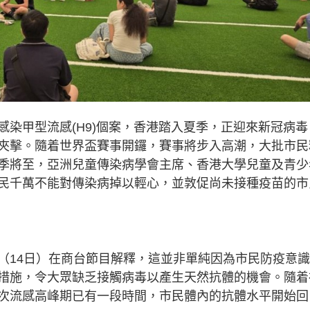
染甲型流感(H9)個案，香港踏入夏季，正迎來新冠病毒
夾擊。隨着世界盃賽事開鑼，賽事將步入高潮，大批市民
季將至，亞洲兒童傳染病學會主席、香港大學兒童及青少
民千萬不能對傳染病掉以輕心，並敦促尚未接種疫苗的市
（14日）在商台節目解釋，這並非單純因為市民防疫意
措施，令大眾缺乏接觸病毒以產生天然抗體的機會。隨着
次流感高峰期已有一段時間，市民體內的抗體水平開始回