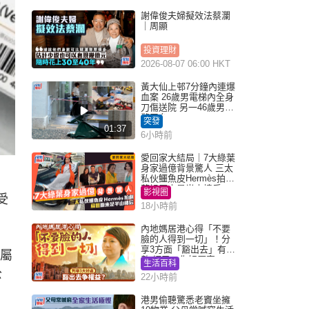
謝偉俊夫婦擬效法蔡瀾
｜周顯
投資理財
2026-08-07 06:00 HKT
黃大仙上邨7分鐘內連爆
血案 26歲男電梯內全身
刀傷送院 另一46歲男倒
斃平台
突發
01:37
6小時前
愛回家大結局｜7大綠葉
身家過億背景驚人 三太
私伙鱷魚皮Hermès拍劇
蘇姐原來是半山樓后
影視圈
受
18小時前
內地媽居港心得「不要
臉的人得到一切」！分
享3方面「豁出去」有著
為屬
數 網民：你好厲害
生活百科
公
22小時前
港男偷聽驚悉老竇坐擁