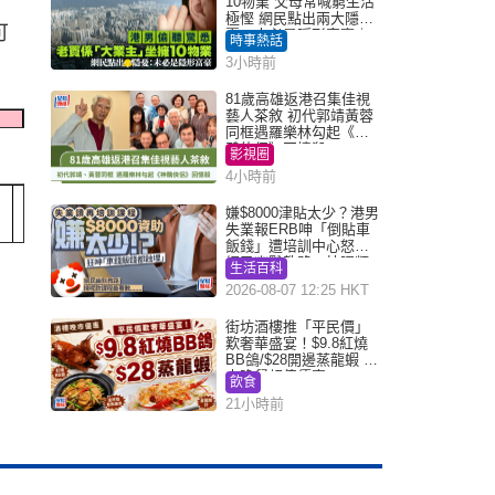
10物業 父母常喊窮生活
極慳 網民點出兩大隱
可
憂：未必是隱形富豪｜
時事熱話
Juicy叮
3小時前
81歲高雄返港召集佳視
藝人茶敘 初代郭靖黃蓉
同框遇羅樂林勾起《神
鵰俠侶》回憶殺
影視圈
4小時前
注射部位觸痛、
嫌$8000津貼太少？港男
失業報ERB呻「倒貼車
飯錢」遭培訓中心怒轟
16歲或以上
疲倦、頭痛、
網民幽默教路：揀呢類
生活百科
課程唔會蝕...
肌肉痛和發燒
2026-08-07 12:25 HKT
街坊酒樓推「平民價」
歎奢華盛宴！$9.8紅燒
BB鴿/$28開邊蒸龍蝦 3
成人
（同上）
大晚餐超值優惠
飲食
21小時前
成人
（同上）