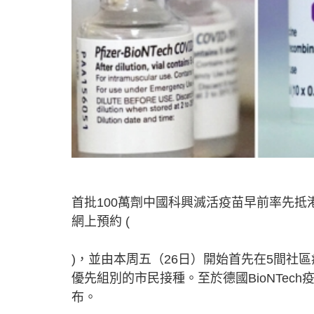
首批100萬劑中國科興滅活疫苗早前率先抵
網上預約 (
)，並由本周五（26日）開始首先在5間社
優先組別的市民接種。至於德國BioNTe
布。