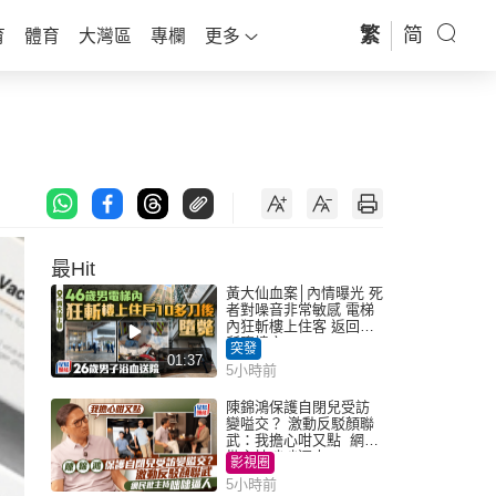
繁
简
育
體育
大灣區
專欄
更多
最Hit
黃大仙血案│內情曝光 死
者對噪音非常敏感 電梯
內狂斬樓上住客 返回住
所墮樓亡
突發
01:37
5小時前
陳錦鴻保護自閉兒受訪
變嗌交？ 激動反駁顏聯
武：我擔心咁又點 網民
批主持咄咄逼人
影視圈
5小時前