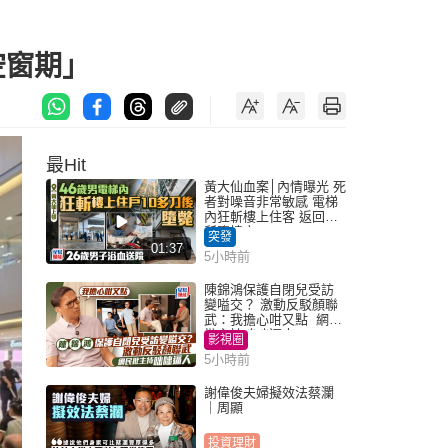
空窗期」
最Hit
黃大仙血案│內情曝光 死
者對噪音非常敏感 電梯
內狂斬樓上住客 返回住
所墮樓亡
突發
01:37
5小時前
陳錦鴻保護自閉兒受訪
變嗌交？ 激動反駁顏聯
武：我擔心咁又點 網民
批主持咄咄逼人
影視圈
5小時前
謝偉俊夫婦擬效法蔡瀾
｜周顯
投資理財