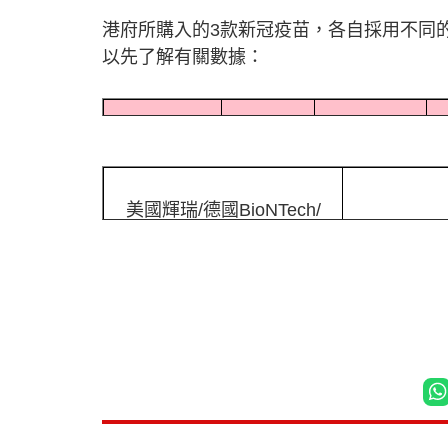
港府所購入的3款新冠疫苗，各自採用不同
以先了解有關數據：
技術/
製造商
有效率
性質
美國輝瑞/德國BioNTech/
mRN
復星
英國阿斯利康及牛津大學
非複製性
中國科興生物
滅活