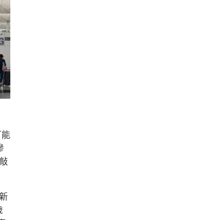
可能
慘
敲
新
歲