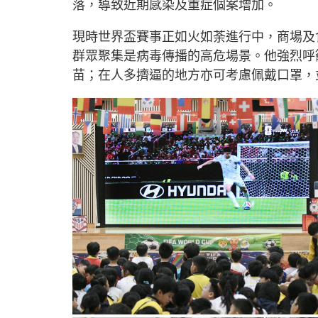
落，導致近期感染及重症個案增加。
現時世界盃賽事正如火如荼進行中，商場及
群眾聚集是病毒傳播的高危場景。他強烈呼
苗；在人多擠逼的地方亦可考慮佩戴口罩，