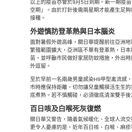
以上的疫苗亦會於9月5日到期。新一期疫苗
空期」。由於打針後需兩星期才能產生足夠
接種。
外遊慎防登革熱與日本腦炎
面對暑假外遊高峰，關日華提醒前往亞洲地
繁殖範圍擴大，亞洲區不單有登革熱，日本
苗，並呼籲市民做好家居防蚊措施，外出時
外逗留。
至於早前一名兩歲男童感染H9甲型禽流感
市時應保持距離，切勿讓兒童觸摸活生生的
底煮熟。若不慎觸碰，必須徹底清潔雙手後
百日咳及白喉死灰復燃
關日華又警告，隨着氣候暖化、全球人流交
更令人憂慮的是，近年百日咳、白喉、麻疹