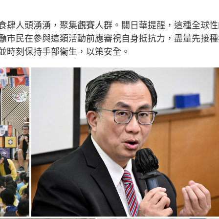
食肆人頭湧湧，聚集觀賽人群。關日華提醒，這種全球性
籲市民在參與這類活動前應審視自身抵抗力，盡量先接種
並時刻保持手部衞生，以策安全。