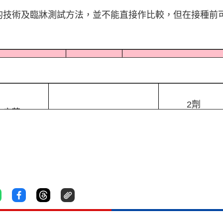
的技術及臨牀測試方法，並不能直接作比較，但在接種前
注射劑數
適用對象
可能出現的副作用
（注射時間）
2劑
A疫苗
95%
（相隔3周）
70.4%
2劑（相隔4-
腺病毒疫苗
（第3期試驗平均數）
12周）
50.38%
2劑
疫苗
（巴西最新公布數據）
（相隔2周）