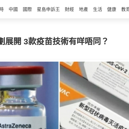
時
中國
國際
星島申訴王
財經
地產
生活
健康
教
劃展開 3款疫苗技術有咩唔同？