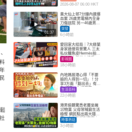
2026-08-07 06:00 HKT
黃大仙上邨7分鐘內連爆
血案 26歲男電梯內全身
刀傷送院 另一46歲男倒
斃平台
突發
01:37
6小時前
愛回家大結局｜7大綠葉
身家過億背景驚人 三太
私伙鱷魚皮Hermès拍劇
、
蘇姐原來是半山樓后
影視圈
料
18小時前
年
內地媽居港心得「不要
民
臉的人得到一切」！分
享3方面「豁出去」有著
數 網民：你好厲害
生活百科
22小時前
港男偷聽驚悉老竇坐擁
識鬆
10物業 父母常喊窮生活
極慳 網民點出兩大隱
社
憂：未必是隱形富豪｜
時事熱話
Juicy叮
3小時前