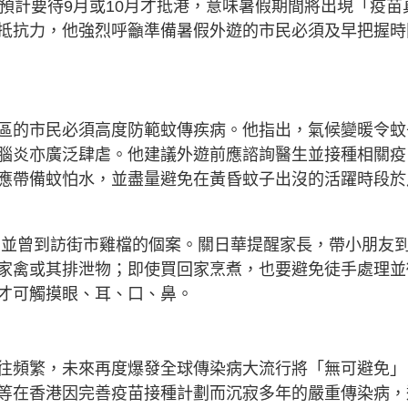
預計要待9月或10月才抵港，意味暑假期間將出現「疫苗
抵抗力，他強烈呼籲準備暑假外遊的市民必須及早把握時
區的市民必須高度防範蚊傳疾病。他指出，氣候變暖令蚊
腦炎亦廣泛肆虐。他建議外遊前應諮詢醫生並接種相關疫
應帶備蚊怕水，並盡量避免在黃昏蚊子出沒的活躍時段於
，並曾到訪街市雞檔的個案。關日華提醒家長，帶小朋友
家禽或其排泄物；即使買回家烹煮，也要避免徒手處理並
才可觸摸眼、耳、口、鼻。
往頻繁，未來再度爆發全球傳染病大流行將「無可避免」
等在香港因完善疫苗接種計劃而沉寂多年的嚴重傳染病，