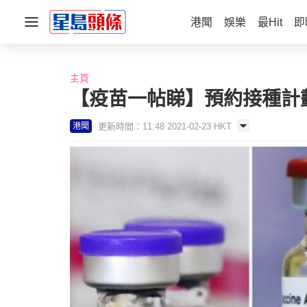
港聞
娛樂
最Hit
即
主頁
【疫苗一帖睇】預約接種計
更新時間：11:48 2021-02-23 HKT
港聞