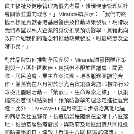
員工福祉及健康管理為優先考量，體現健康管理與社
會關懷並重的理念。」Miranda續表示︰「我們的終
極目標是貢獻香港基層醫療及推動政策發展，現階段
我們希望以私人企業的身份推廣預防醫學，冀藉此向
政府介紹我們的理念和推動政策發展，盼最終惠及全
港市民。」
對於品牌如何推動全民參與，Miranda透露團隊正策
劃與十八區社區夥伴，包括但不限於區議會、關愛
隊、居民協會、業主立案法團、地區服務團體等合
作，並落實在八月初於祟光百貨銅鑼灣店16樓舉行公
眾檢測體驗活動－「紫數日・生命探索之旅」，以銅
鑼灣為首個試點案例，讓預防醫學的理念走進社區實
踐。此外，LIVE4WELL連月來正同步接洽其他地區
的商場及社區夥伴，長遠願景是陸續在全港十八區落
地，推動基層醫療發展，與政府及地區組織共同推進
預防醫學項目，達致「香港十八區 區區都健康」。