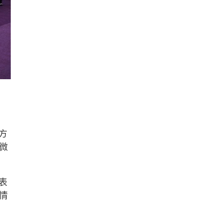
方
微
表
情