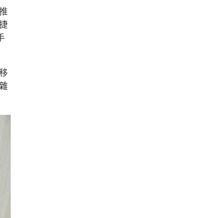
推
捷
手
移
雜