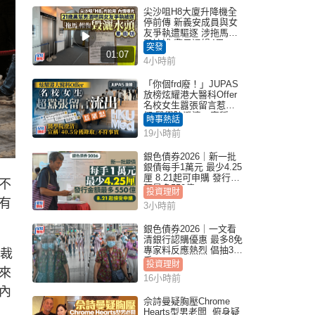
尖沙咀H8大廈升降機全
停前傳 新義安成員與女
友爭執遭驅逐 涉拖馬刑
毀被捕 警另通緝4男
突發
01:07
4小時前
「你個frd廢！」JUPAS
放榜炫耀港大醫科Offer
名校女生囂張留言惹眾
怒 醫學院澄清：宣稱
時事熱話
「40.5分獲錄取」不符事
19小時前
實｜Juicy叮
銀色債券2026｜新一批
銀債每手1萬元 最少4.25
厘 8.21起可申購 發行金
不
額最多550億
投資理財
有
3小時前
銀色債券2026｜一文看
清銀行認購優惠 最多8免
專家料反應熱烈 倡抽30
總裁
手
投資理財
來
16小時前
內
佘詩曼疑胸壓Chrome
Hearts型男老闆 俯身疑