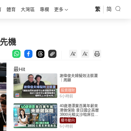
繁
简
育
體育
大灣區
專欄
更多
場先機
最Hit
謝偉俊夫婦擬效法蔡瀾
｜周顯
投資理財
6小時前
40歲港漂棄百萬年薪來
港做保險 昔日國企高層
3800元租尖沙咀床位｜
租盤Million
樓市動向
6小時前