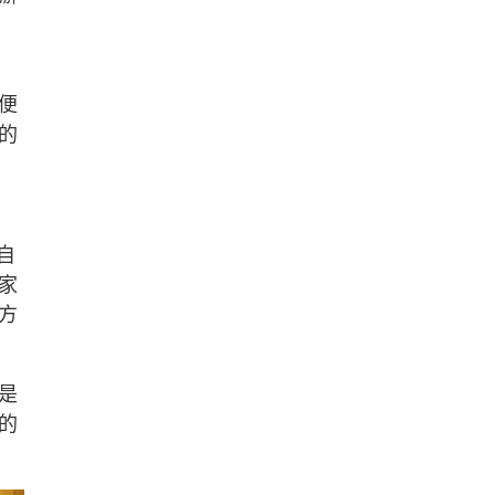
便
的
自
家
方
是
的