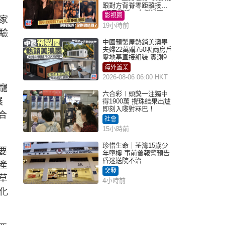
跟對方背脊零距離接觸
網民驚呼：企側邊唔
影視圈
家
得？
19小時前
驗
中國預製屋熱銷美澳墨
夫婦22萬購750呎兩房戶
零地基直接組裝 實測9個
月激讚
海外置業
2026-08-06 06:00 HKT
寵
六合彩︱頭獎一注獨中
展
得1900萬 攪珠結果出爐
即刻入嚟對冧巴！
合
社會
15小時前
珍惜生命｜荃灣15歲少
要
年墮樓 事前曾報警預告
昏迷送院不治
產
突發
草
4小時前
化