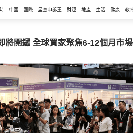
時
中國
國際
星島申訴王
財經
地產
生活
健康
教
將開鑼 全球買家聚焦6-12個月市