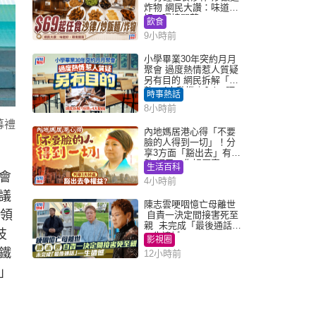
炸物 網民大讚：味道
好，環境闊落
飲食
9小時前
小學畢業30年突約月月
聚會 過度熱情惹人質疑
另有目的 網民拆解「扮
熟」4大動機｜Juicy叮
時事熱話
8小時前
幕禮
內地媽居港心得「不要
臉的人得到一切」！分
享3方面「豁出去」有著
數 網民：你好厲害
生活百科
會
4小時前
議
陳志雲哽咽憶亡母離世
界領
自責一決定間接害死至
親 未完成「最後通話」
技
一生遺憾
影視圈
鐵
12小時前
」