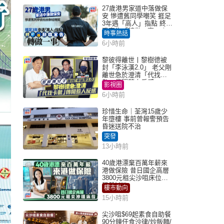
27歲港男家道中落做保
安 慘遭舊同學嘲笑 捱足
3年遇「高人」指點 終辭
職宣告「轉做一事」｜
時事熱話
Juicy叮
6小時前
黎彼得離世丨黎樹德被
封「李泳漢2.0」 老父剛
離世急於澄清「代找卡
數」傳聞惹人反感
影視圈
6小時前
珍惜生命｜荃灣15歲少
年墮樓 事前曾報警預告
昏迷送院不治
突發
13小時前
40歲港漂棄百萬年薪來
港做保險 昔日國企高層
3800元租尖沙咀床位｜
租盤Million
樓市動向
15小時前
尖沙咀$69起素食自助餐
90分鐘任食沙律/炒飯麵/