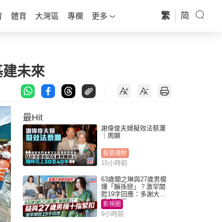
繁
简
育
體育
大灣區
專欄
更多
基建未來
最Hit
謝偉俊夫婦擬效法蔡瀾
｜周顯
投資理財
15小時前
63歲關之琳與27歲男模
爆「嫲孫戀」？激罕開
腔19字回應：多謝大家
掛念近況
影視圈
9小時前