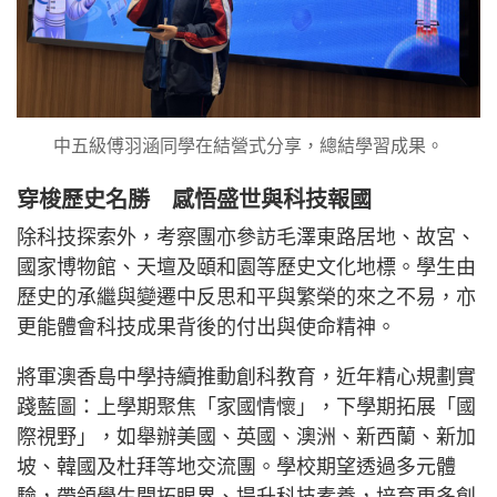
中五級傅羽涵同學在結營式分享，總結學習成果。
穿梭歷史名勝 感悟盛世與科技報國
除科技探索外，考察團亦參訪毛澤東路居地、故宮、
國家博物館、天壇及頤和園等歷史文化地標。學生由
歷史的承繼與變遷中反思和平與繁榮的來之不易，亦
更能體會科技成果背後的付出與使命精神。
將軍澳香島中學持續推動創科教育，近年精心規劃實
踐藍圖：上學期聚焦「家國情懷」，下學期拓展「國
際視野」，如舉辦美國、英國、澳洲、新西蘭、新加
坡、韓國及杜拜等地交流團。學校期望透過多元體