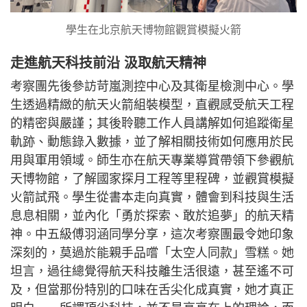
學生在北京航天博物館觀賞模擬火箭
走進航天科技前沿 汲取航天精神
考察團先後參訪苛嵐測控中心及其衛星檢測中心。學
生透過精緻的航天火箭組裝模型，直觀感受航天工程
的精密與嚴謹；其後聆聽工作人員講解如何追蹤衛星
軌跡、動態錄入數據，並了解相關技術如何應用於民
用與軍用領域。師生亦在航天專業導賞帶領下參觀航
天博物館，了解國家探月工程等里程碑，並觀賞模擬
火箭試飛。學生從書本走向真實，體會到科技與生活
息息相關，並內化「勇於探索、敢於追夢」的航天精
神。中五級傅羽涵同學分享，這次考察團最令她印象
深刻的，莫過於能親手品嚐「太空人同款」雪糕。她
坦言，過往總覺得航天科技離生活很遠，甚至遙不可
及，但當那份特別的口味在舌尖化成真實，她才真正