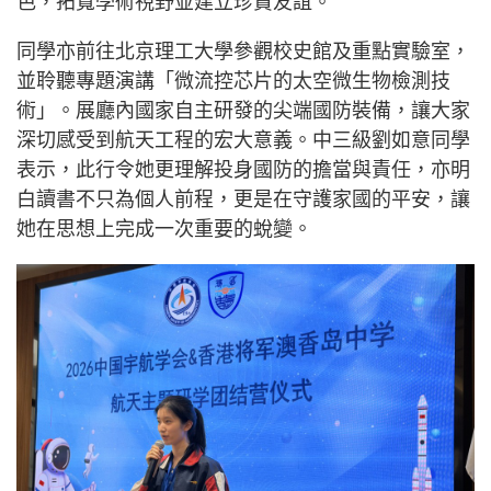
色，拓寬學術視野並建立珍貴友誼。
同學亦前往北京理工大學參觀校史館及重點實驗室，
並聆聽專題演講「微流控芯片的太空微生物檢測技
術」。展廳內國家自主研發的尖端國防裝備，讓大家
深切感受到航天工程的宏大意義。中三級劉如意同學
表示，此行令她更理解投身國防的擔當與責任，亦明
白讀書不只為個人前程，更是在守護家國的平安，讓
她在思想上完成一次重要的蛻變。