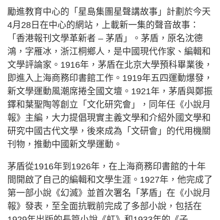
勵進教育中心的「星島集團星聲講故事」計劃於今天
4月28日在中心的網站，上載新一集的聲音故事：
「香港報刊文學革新者 – 茅盾」。茅盾，原名沈德
鴻，字雁冰，浙江桐鄉人，是中國現代作家、編輯和
文學評論家。1916年，茅盾在北京大學預科畢業後，
即進入上海商務印書館工作。1919年五四運動爆發，
新文學運動風潮席捲全國文壇。1921年，茅盾與鄭振
鐸和葉聖陶等創立「文化研究會」，同年任《小說月
報》主編，大力提倡現實主義文學和介紹外國文學和
研究中國古代文學，後來成為「文研會」的代用機關
刊物，推動中國新文學運動。
茅盾從1916年到1926年，在上海商務印書館的十年
間開啟了自己的編輯和文學生涯。1927年，他完成了
第一部小說《幻滅》並首次署名「茅盾」在《小說月
報》發表，至全面抗戰前完成了多部小說，包括在
1929年出版的長篇小說《虹》和1933年的《子