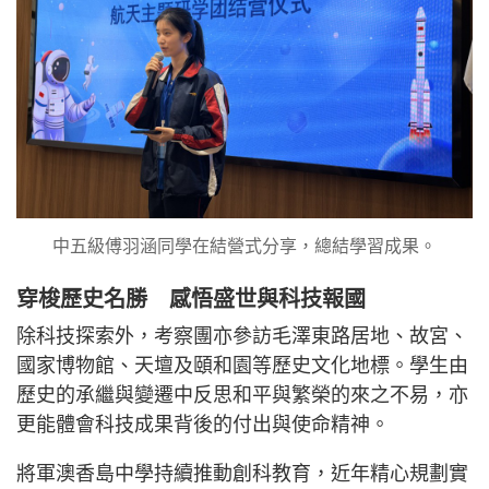
中五級傅羽涵同學在結營式分享，總結學習成果。
穿梭歷史名勝 感悟盛世與科技報國
除科技探索外，考察團亦參訪毛澤東路居地、故宮、
國家博物館、天壇及頤和園等歷史文化地標。學生由
歷史的承繼與變遷中反思和平與繁榮的來之不易，亦
更能體會科技成果背後的付出與使命精神。
將軍澳香島中學持續推動創科教育，近年精心規劃實