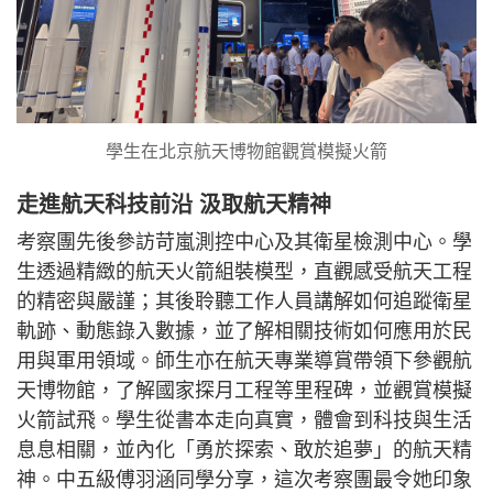
學生在北京航天博物館觀賞模擬火箭
走進航天科技前沿 汲取航天精神
考察團先後參訪苛嵐測控中心及其衛星檢測中心。學
生透過精緻的航天火箭組裝模型，直觀感受航天工程
的精密與嚴謹；其後聆聽工作人員講解如何追蹤衛星
軌跡、動態錄入數據，並了解相關技術如何應用於民
用與軍用領域。師生亦在航天專業導賞帶領下參觀航
天博物館，了解國家探月工程等里程碑，並觀賞模擬
火箭試飛。學生從書本走向真實，體會到科技與生活
息息相關，並內化「勇於探索、敢於追夢」的航天精
神。中五級傅羽涵同學分享，這次考察團最令她印象