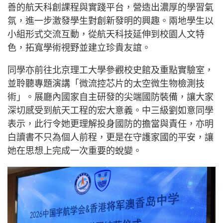
善的航天科創課程與實踐平台，營造出濃厚的學習氣
氛，進一步激發學生對創新發明的興趣。兩地學生以
小組形式交流互動，從航天科技延伸到校園人文特
色，拓寬學術視野並建立珍貴友誼。
同學亦前往北京理工大學參觀校史館及重點實驗室，
並聆聽專題演講「微流控芯片的太空微生物檢測技
術」。展廳內國家自主研發的尖端國防裝備，讓大家
深切感受到航天工程的宏大意義。中三級劉如意同學
表示，此行令她更理解投身國防的擔當與責任，亦明
白讀書不只為個人前程，更是在守護家國的平安，讓
她在思想上完成一次重要的蛻變。