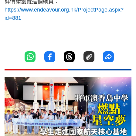
詳情請瀏覽這個網頁︰
https://www.endeavour.org.hk/ProjectPage.aspx?
id=881