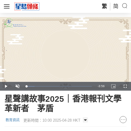
繁
简
Remaining
-
3:56
Loaded
:
Play
Unmute
Picture-
Full
12.31%
in-
Picture
Time
星聲講故事2025｜香港報刊文學
革新者 茅盾
更新時間：10:00 2025-04-28 HKT
教育資訊