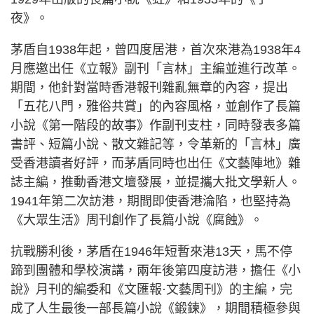
夜》。
茅盾自1938年起，曾四度居港，首次來港為1938年4
月應邀出任《立報》副刊「言林」主編並進行改革。
期間，他針對當時香港報刊雜亂無章的內容，提出
「五花八門，雅俗共賞」的內容風格，並創作了長篇
小說《第一階段的故事》作副刊支柱，同時發表多篇
書評、短篇小說、散文雜記等，令革新的「言林」廣
受香港讀者好評，而茅盾同時也出任《文藝陣地》雜
誌主編，推動香港文壇發展，並提攜大批文學新人。
1941年第二次訪港，期間即使香港淪陷，也堅持為
《大眾生活》周刊創作了長篇小說《腐蝕》。
抗戰勝利後，茅盾在1946年短暫來港13天，馬不停
蹄到團體和學校演講，兩年後第四度訪港，擔任《小
說》月刊的編委和《文匯報·文藝周刊》的主編，完
成了人生最後一部長篇小說《鍛鍊》，期間積極參與