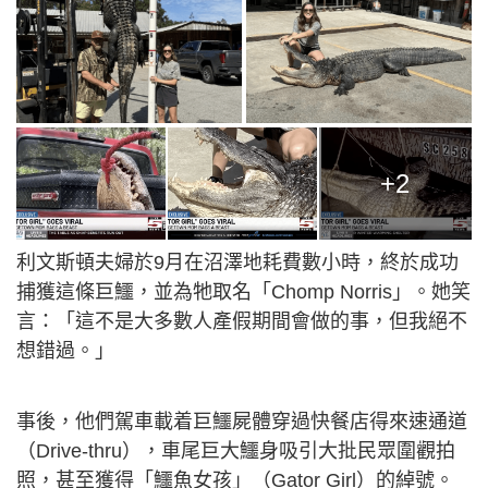
+2
利文斯頓夫婦於9月在沼澤地耗費數小時，終於成功
捕獲這條巨鱷，並為牠取名「Chomp Norris」。她笑
言：「這不是大多數人產假期間會做的事，但我絕不
想錯過。」
事後，他們駕車載着巨鱷屍體穿過快餐店得來速通道
（Drive-thru），車尾巨大鱷身吸引大批民眾圍觀拍
照，甚至獲得「鱷魚女孩」（Gator Girl）的綽號。