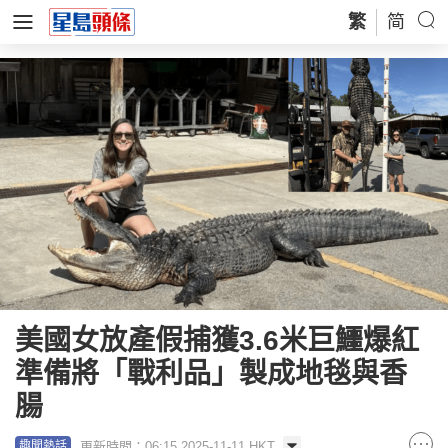
繁
简
美國女放產假捕獲3.6米巨鱷爆紅
準備將「戰利品」製成地毯與香
腸
更新時間：06:15 2025-11-11 HKT
趣聞熱話