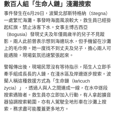
數百人組「生命人鏈」淺灘搜索
事件發生在6月29日，波蘭北部斯特格納（Stegna）
一處繁忙海灘。事發時海面風浪較大，救生員已經掛
起紅旗，禁止泳客下水。女事主博古西亞
（Bogusia）發現丈夫及年僅兩歲半的兒子不見蹤
影，兩人此前曾表示想到海邊玩水，但手機留在沙灘
上的毛巾旁。她一度找不到丈夫及兒子，擔心兩人可
能遇險，現場氣氛迅速緊張起來。
警報傳出後，現場民眾沒有等待指示，陌生人立即手
牽手組成長長的人鏈，在淺水區及岸邊逐步搜索。波
蘭人稱這種救援方式為「生命鏈（łańcuch
życia）」，透過人與人之間連成一線，在水中逐段
搜索遇險者。救生員亦立即加入行動，有人拿起擴音
器協調搜索範圍，亦有人駕駛全地形車在沙灘上搜
索，務求盡可能覆蓋更多地方。