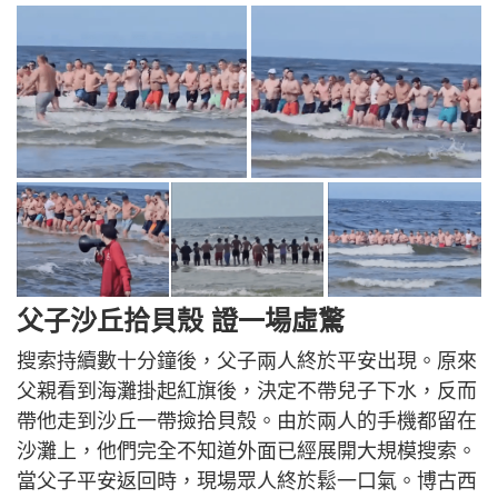
父子
沙丘拾貝殼 證
一場虛驚
搜索持續數十分鐘後，父子兩人終於平安出現。原來
父親看到海灘掛起紅旗後，決定不帶兒子下水，反而
帶他走到沙丘一帶撿拾貝殼。由於兩人的手機都留在
沙灘上，他們完全不知道外面已經展開大規模搜索。
當父子平安返回時，現場眾人終於鬆一口氣。博古西