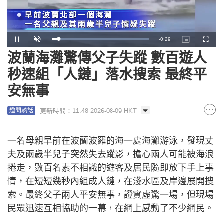
Remaining
-
0:28
Loaded
:
Pause
Unmute
Picture-
Fullscr
100.00%
in-
Picture
波蘭海灘驚傳父子失蹤 數百遊人
Time
秒速組「人鏈」落水搜索 最終平
安無事
更新時間：11:48 2026-08-09 HKT
趣聞熱話
一名母親早前在波蘭波羅的海一處海灘游泳，發現丈
夫及兩歲半兒子突然失去蹤影，擔心兩人可能被海浪
捲走，數百名素不相識的遊客及居民隨即放下手上事
情，在短短幾秒內組成人鏈，在淺水區及岸邊展開搜
索。最終父子兩人平安無事，證實虛驚一場，但現場
民眾迅速互相協助的一幕，在網上感動了不少網民。