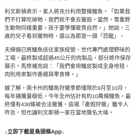
利文斯頓表示，家人將充分利用整條鱷魚，「如果我
們不打算吃掉牠，我們就不會去獵殺。當然，尊重野
生動物同樣重要，孩子要學懂敬畏自然。」她說，三
歲的兒子看到獵物時，還以為那是一頭「恐龍」。
夫婦倆已將鱷魚送往家族經營、世代專門處理野味的
工場，最終製成超過45公斤的肉製品，部分將作保存
展示。馬修補充說：「我們會用鱷皮製成全身地毯，
肉則用來製作香腸與零食棒。」
據了解，南卡州的鱷魚狩獵季節僅限於9月至10月，
每年捕獲量極低。今年全州估計有約10萬條鱷魚，最
終僅有438條被合法獵獲。這場「產假狩獵」雖令人
咋舌，但也讓利文斯頓一家在當地聲名大噪。
↓立即下載星島頭條App↓