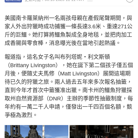
美國南卡羅萊納州一名兩孩母親在產假尾聲期間，與
家人外出狩獵時成功捕獲一條長達3.6米、重達271公
斤的巨鱷。她打算將鱷魚製成全身地毯，並把肉加工
成香腸與零食棒，消息曝光後在當地引起熱議。
報道指，這名女子名叫布列塔妮・利文斯頓
（Brittany Livingston），她在誕下第二個孩子僅五個
月後，便隨丈夫馬修（Matt Livingston）展開這場期
待已久的狩獵之旅。兩人過去五年來多次報名抽籤，
直到今年才首次中籤獲准出獵。南卡州的鱷魚狩獵採
取州自然資源部（DNR）主辦的季節性抽籤制度，每
年約有一萬二千人申請，僅發出一千四百個名額，競
爭極為激烈。