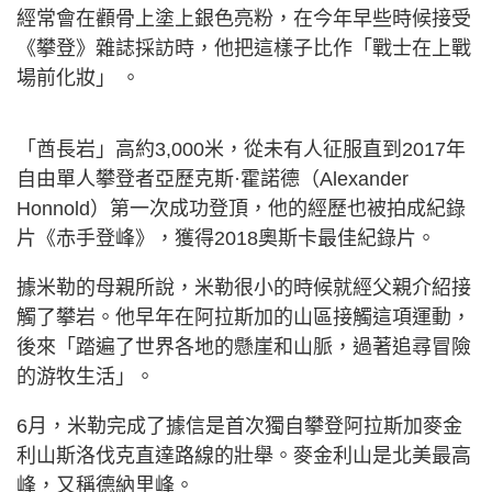
經常會在顴骨上塗上銀色亮粉，在今年早些時候接受
《攀登》雜誌採訪時，他把這樣子比作「戰士在上戰
場前化妝」 。
「酋長岩」高約3,000米，從未有人征服直到2017年
自由單人攀登者亞歷克斯·霍諾德（Alexander
Honnold）第一次成功登頂，他的經歷也被拍成紀錄
片《赤手登峰》，獲得2018奧斯卡最佳紀錄片。
據米勒的母親所說，米勒很小的時候就經父親介紹接
觸了攀岩。他早年在阿拉斯加的山區接觸這項運動，
後來「踏遍了世界各地的懸崖和山脈，過著追尋冒險
的游牧生活」。
6月，米勒完成了據信是首次獨自攀登阿拉斯加麥金
利山斯洛伐克直達路線的壯舉。麥金利山是北美最高
峰，又稱德納里峰。