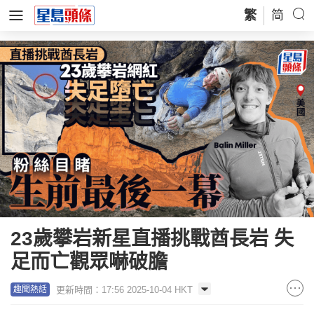
繁
简
23歲攀岩新星直播挑戰酋長岩 失
足而亡觀眾嚇破膽
更新時間：17:56 2025-10-04 HKT
趣聞熱話