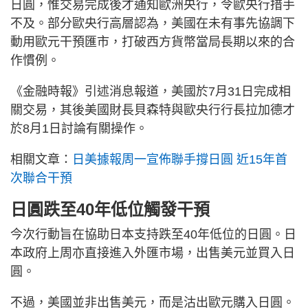
日圓，惟交易完成後才通知歐洲央行，令歐央行措手
不及。部分歐央行高層認為，美國在未有事先協調下
動用歐元干預匯市，打破西方貨幣當局長期以來的合
作慣例。
《金融時報》引述消息報道，美國於7月31日完成相
關交易，其後美國財長貝森特與歐央行行長拉加德才
於8月1日討論有關操作。
相關文章：
日美據報周一宣佈聯手撐日圓 近15年首
次聯合干預
日圓跌至40年低位觸發干預
今次行動旨在協助日本支持跌至40年低位的日圓。日
本政府上周亦直接進入外匯市場，出售美元並買入日
圓。
不過，美國並非出售美元，而是沽出歐元購入日圓。