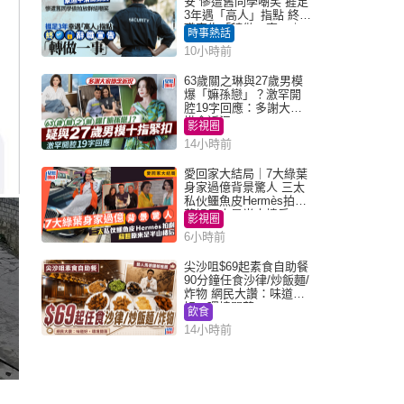
安 慘遭舊同學嘲笑 捱足
3年遇「高人」指點 終辭
職宣告「轉做一事」｜
時事熱話
Juicy叮
10小時前
63歲關之琳與27歲男模
爆「嫲孫戀」？激罕開
腔19字回應：多謝大家
掛念近況
影視圈
14小時前
愛回家大結局｜7大綠葉
身家過億背景驚人 三太
私伙鱷魚皮Hermès拍劇
蘇姐原來是半山樓后
影視圈
6小時前
尖沙咀$69起素食自助餐
90分鐘任食沙律/炒飯麵/
炸物 網民大讚：味道
好，環境闊落
飲食
14小時前