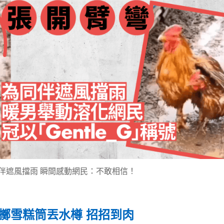
伴遮風擋雨 瞬間感動網民：不敢相信！
擲雪糕筒丟水樽 招招到肉