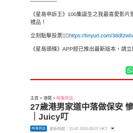
—————
《星島申訴王》100集誕生之我最喜愛影片票
禮品！
立刻點擊投票👉🏻
https://tinyurl.com/38dfzwt
《星島頭條》APP經已推出最新版本，請
主頁
港聞
時事熱話
27歲港男家道中落做保安 
｜Juicy叮
更新時間：15:40 2026-08-07 HKT
時事熱話