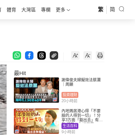
繁
简
育
體育
大灣區
專欄
更多
最Hit
謝偉俊夫婦擬效法蔡瀾
｜周顯
投資理財
20小時前
內地媽居港心得「不要
臉的人得到一切」！分
享3方面「豁出去」有著
數 網民：你好厲害
生活百科
9小時前