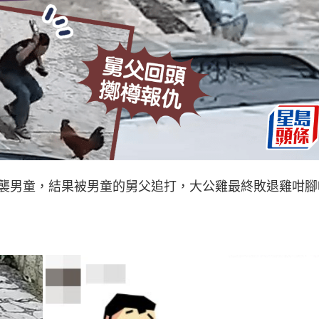
襲男童，結果被男童的舅父追打，大公雞最終敗退雞咁腳