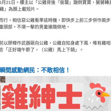
6月21日。樓主以「公雞背後『偷襲』踹倒寶寶，舅舅轉
大公雞」為題上載短片。
而行，相信惡公雞看準這時機，即快步上前三步併作兩步
童頭部。不堪一擊的男童連隨倒地。
前以膠樽作武器砸向公雞，公雞自知身處下風，唯有雞咁
言「正好端午節了，（公雞）馬上下鍋」。
 瞬間感動網民：不敢相信！