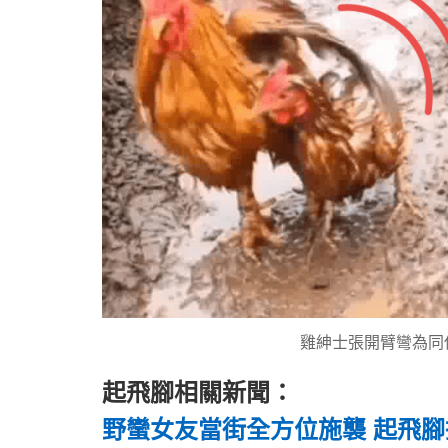
雞紳士張開臂彎為同
起飛腳相關新聞：
野蠻女友當街全方位施襲 起飛腳