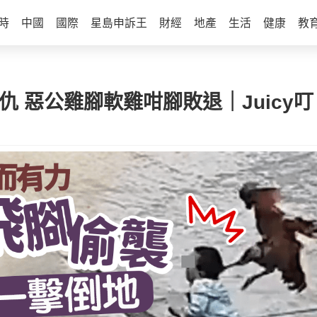
時
中國
國際
星島申訴王
財經
地產
生活
健康
教
 惡公雞腳軟雞咁腳敗退｜Juicy叮