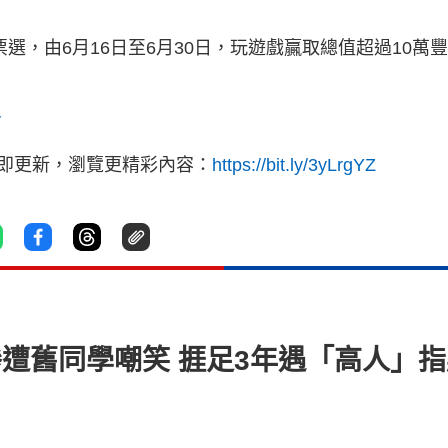
選，由6月16日至6月30日，玩遊戲贏取總值超過10萬
v
立即更新，瀏覽更精彩內容：
https://bit.ly/3yLrgYZ
慘遭舊同學嘲笑 捱足3年遇「高人」