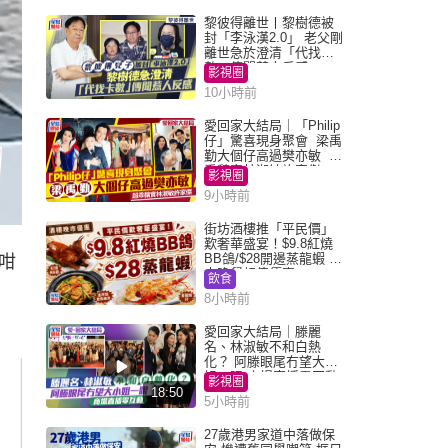
黎彼得離世丨黎樹德被
封「李泳漢2.0」 老父剛
離世急於澄清「代找卡
數」傳聞惹人反感
影視圈
10小時前
愛回家大結局｜「Philip
仔」驚喜現身聚會 梁禹
勤大個仔高過樊亦敏 超
乖黐實林淑敏許家傑
影視圈
9小時前
街坊酒樓推「平民價」
歎奢華盛宴！$9.8紅燒
BB鴿/$28開邊蒸龍蝦 3
咁
大晚餐超值優惠
飲食
8小時前
愛回家大結局｜滕麗
名、林淑敏不和白熱
化？ 阿滕眼尾冇望大小
姐一眼 商場直播零互動
影視圈
18:50
5小時前
27歲港男家道中落做保