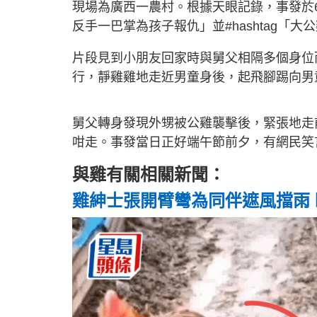
現場為廣西一農村。根據天眼記錄，事發於
反手一巴掌為孩子報仇」並#hashtag「
片段見到小朋友回家時與舅父相隔多個身位
行，靜雞雞地走近男童身後，起飛腳踢向男
舅父轉身發現外甥被公雞襲擊後，緊張地走
咁走。事發當日正好端午節前夕，有網民笑
與雞有關相關新聞：
雞紳士張開臂彎為同伴遮風擋雨