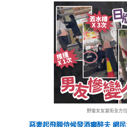
野蠻女友當街全方位
惡妻起飛腳侍候發酒癲醉夫 網