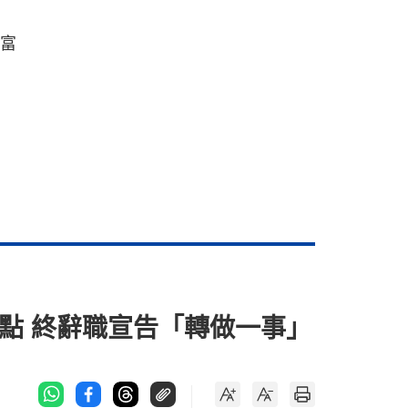
豐富
指點 終辭職宣告「轉做一事」