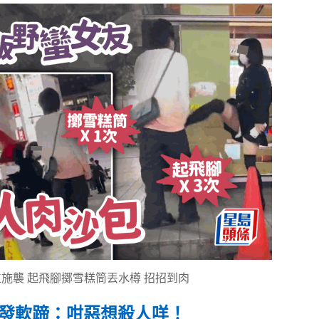
施襲 起飛腳擲雪糕筒丟水樽 招招到肉
民發軟蹄：咁惡想殺人咩！