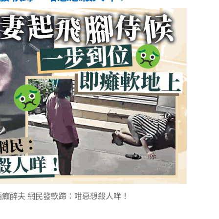
癲醉夫 網民發軟蹄：咁惡想殺人咩！