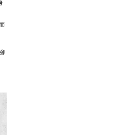
身
而
腳