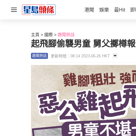
港聞
娛樂
最Hit
即
主頁
國際
趣聞熱話
起飛腳偷襲男童 舅父擲樽報仇
更新時間：08:14 2023-06-26 HKT
趣聞熱話