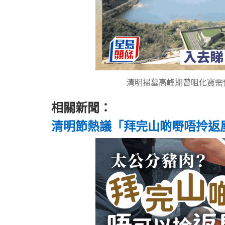
清明掃墓高峰期曾咀化寶需
相關新聞：
清明節熱議「拜完山啲嘢唔拎返