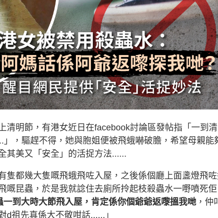
清明節，有港女近日在facebook討論區發帖指「一到清
...」，驅趕不得，她與胞姐便被飛蛾嚇破膽，希望母親能
美又「安全」的活捉方法......
有隻都幾大隻嘅飛蛾飛咗入屋，之後係個廳上面盞燈飛咗
飛嘅昆蟲，於是我就諗住去廁所拎起枝殺蟲水一嘢噴死佢
蟲一到大時大節飛入屋，肯定係你個爺爺返嚟搵我哋
，仲
先真係大不敬咁話......」