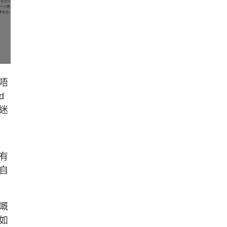
唔
d
迷
有
自
嘅
如