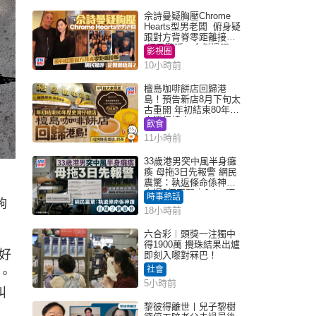
佘詩曼疑胸壓Chrome
Hearts型男老闆 俯身疑
跟對方背脊零距離接觸
網民驚呼：企側邊唔
影視圈
得？
10小時前
檀島咖啡餅店回歸港
島！預告新店8月下旬太
古重開 年初結束80年歷
史灣仔總店
飲食
11小時前
33歲港男突中風半身癱
瘓 母拖3日先報警 網民
震驚：執返條命係神蹟
自爆2個惡習｜Juicy叮
時事熱話
夠
18小時前
六合彩︱頭獎一注獨中
得1900萬 攪珠結果出爐
好
即刻入嚟對冧巴！
社會
。
5小時前
叫
黎彼得離世丨兒子黎樹