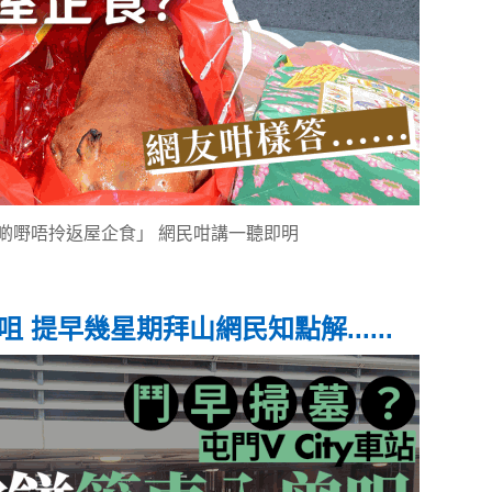
啲嘢唔拎返屋企食」 網民咁講一聽即明
提早幾星期拜山網民知點解......