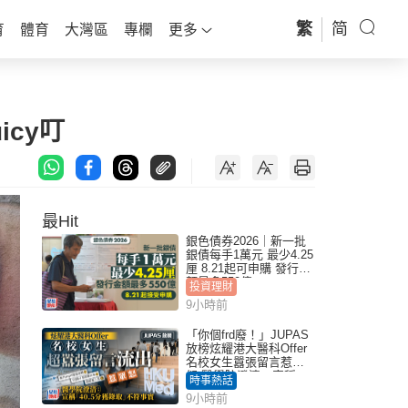
繁
简
育
體育
大灣區
專欄
更多
cy叮
最Hit
銀色債券2026｜新一批
銀債每手1萬元 最少4.25
厘 8.21起可申購 發行金
額最多550億
投資理財
9小時前
「你個frd廢！」JUPAS
放榜炫耀港大醫科Offer
名校女生囂張留言惹眾
怒 醫學院澄清：宣稱
時事熱話
「40.5分獲錄取」不符事
9小時前
實｜Juicy叮