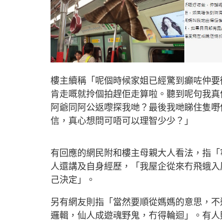
樓主續稱「呢個時候家姐已經驚到癲咗仲要
肯走嘅就拎個拍趕佢走算啦。聽到呢句我真
阿爺同阿公返嚟探我哋？最後我哋睇住隻嘢
信，真心想問可唔可以理智少少？」
有回應的網民附和樓主母親大人看法，指「
人還講及自身經歷，「我屋企從來冇飛蛾入
己決定」。
另有網友則指「當然要順從媽媽的意思，不
邏輯，仙人成遊魂野鬼，冇得輪迴」。有人