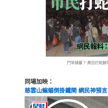
鬥早掃墓？ 周日打蛇餅等
同場加映：
慈雲山蝙蝠倒掛鐵閘 網民神預