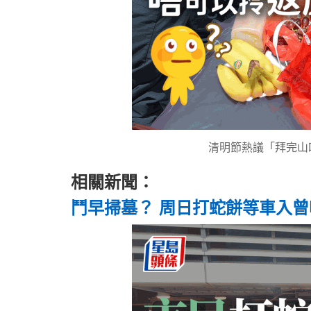
清明節熱議「拜完山
相關新聞：
鬥早掃墓？ 周日打蛇餅等車入曾咀 