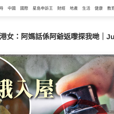
時
中國
國際
星島申訴王
財經
地產
生活
健康
教
港女：阿媽話係阿爺返嚟探我哋｜Jui