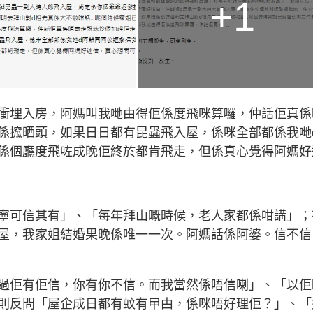
+1
衝埋入房，阿媽叫我哋由得佢係度飛咪算囉，仲話佢真係
係搲晒頭，如果日日都有昆蟲飛入屋，係咪全部都係我哋
係個廳度飛咗成晚佢終於都肯飛走，但係真心覺得阿媽好
寧可信其有」、「每年拜山嘅時候，老人家都係咁講」；
屋，我家姐結婚果晚係唯一一次。阿媽話係阿婆。信不信
過佢有佢信，你有你不信。而我當然係唔信喇」、「以佢
則反問「屋企成日都有蚊有曱甴，係咪唔好理佢？」、「