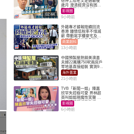
德停工陪老父走過最後
歲月 澄清經濟沒有困
難：傳聞有誇張成份
影視圈
02:44
9小時前
外籍專才據報陸續回流
香港 鍾情低稅率不惜減
薪 帶動寫字樓豪宅及學
位競爭「香港已重現生
商業創科
機」
13小時前
中國預製屋熱銷美澳墨
夫婦22萬購750呎兩房戶
零地基直接組裝 實測9個
月激讚
海外置業
21小時前
TVB「新聞一姐」陳嘉
欣罕失控極可愛 畀林超
英叫姐姐現魔性笑聲 自
嘲是姨姨獲網民激讚
影視圈
6小時前