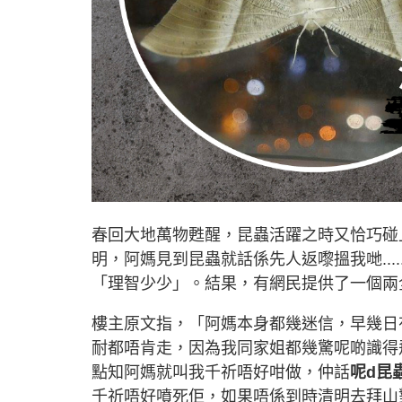
春回大地萬物甦醒，昆蟲活躍之時又恰巧碰上
明，阿媽見到昆蟲就話係先人返嚟搵我哋...
「理智少少」。結果，有網民提供了一個兩全其
樓主原文指，「阿媽本身都幾迷信，早幾日
耐都唔肯走，因為我同家姐都幾驚呢啲識得
點知阿媽就叫我千祈唔好咁做，仲話
呢d昆
千祈唔好噴死佢，如果唔係到時清明去拜山對d祖