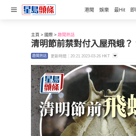
港聞
娛樂
最Hit
即
主頁
國際
趣聞熱話
清明節前禁對付入屋飛蛾？ 
更新時間：20:21 2023-03-26 HKT
趣聞熱話