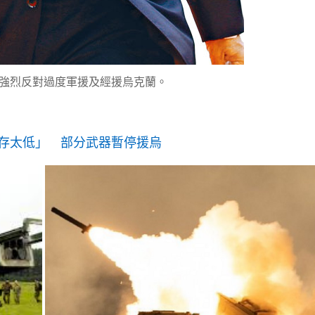
強烈反對過度軍援及經援烏克蘭。
存太低」 部分武器暫停援烏