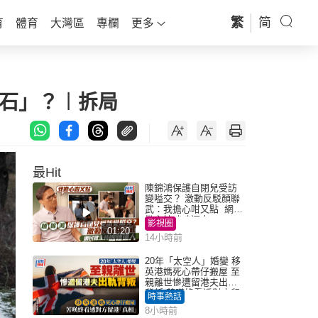
繁
简
育
體育
大灣區
專欄
更多
腳石」？︱拆局
最Hit
陳錦鴻保護自閉兒受訪
變嗌交？ 激動反駁顏聯
武：我擔心咁又點 網民
批主持咄咄逼人
影視圈
01:20
14小時前
20年「太空人」婚變 移
英港媽死心帶仔搬屋 至
親離世慘遭留港夫出軌
背叛 苦嘆終看透對方留
時事熱話
港「真相」｜Juicy叮
8小時前