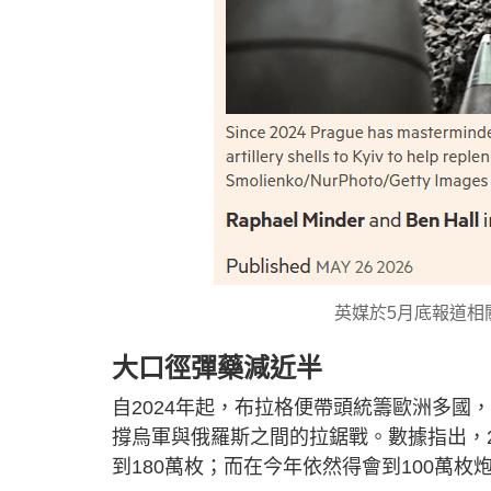
英媒於5月底報道相關消
大口徑彈藥減近半
自2024年起，布拉格便帶頭統籌歐洲多
撐烏軍與俄羅斯之間的拉鋸戰。數據指出，20
到180萬枚；而在今年依然得會到100萬