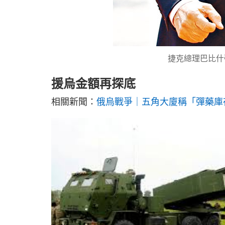
捷克總理巴比什
援烏金額再探底
相關新聞：
俄烏戰爭｜五角大廈稱「彈藥庫