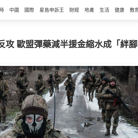
時
中國
國際
星島申訴王
財經
地產
生活
健康
教
反攻 歐盟彈藥減半援金縮水成「絆