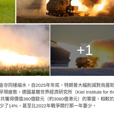
+1
金亦同樣縮水。自2025年年底，特朗普大幅削減對烏援
國基爾世界經濟研究所（Kiel Institute for th
5年基輔共獲得價值360億歐元（約3060億港元）的軍援，相較
，減少了14%，甚至比2022年戰爭開打那一年要少。