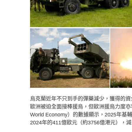
烏克蘭近年不只到手的彈藥減少，獲得的資
歐洲被迫全面接棒援烏，但歐洲援烏力度亦早現疲態。德
World Economy）的數據顯示，202
2024年的411億歐元（約3756億港元）