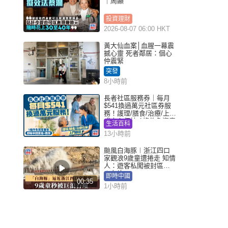
｜周顯
投資理財
2026-08-07 06:00 HKT
黃大仙血案│血腥一幕震
撼心靈 死者鄰居：個心
仲震緊
突發
8小時前
長者社區服務券｜每月
$541換過萬元社區券服
務！護理/膳食/治療/上門
或中心任揀 1條件免資產
生活百科
審查（附申請資格及教
13小時前
學）
颱風白海豚︱浙江四口
家觀浪9歲童遭捲走 知情
人：遊客私闖被封區域
︱有片
即時中國
00:35
1小時前