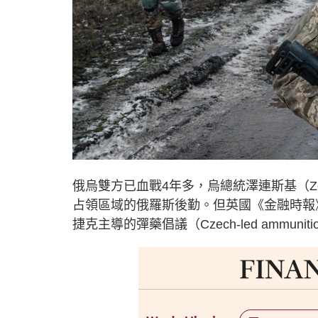
俄烏雙方已血戰4年多，烏總統澤連斯基（Ze
占領區域的俄羅斯後勤。但英國《金融時報》（Fi
捷克主導的彈藥倡議（Czech-led ammuniti