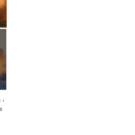
助，
e
於