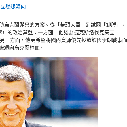
烏立場恐轉向
助烏克蘭彈藥的方案。從「帶頭大哥」到試圖「卸膊」，
abiš）的政治算盤：一方面，他認為捷克斯洛伐克集團
；另一方面，他更希望將國內資源優先投放於因伊朗戰事
繼續向烏克蘭輸血。