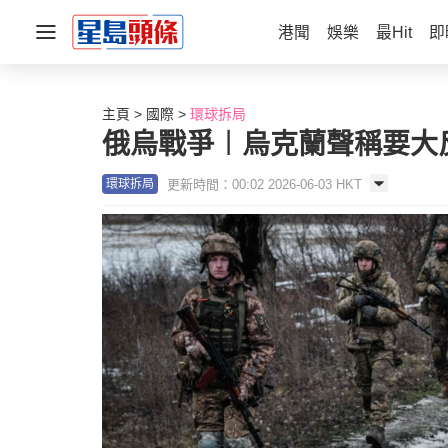
港聞
娛樂
最Hit
即
主頁
國際
環球拆局
俄烏戰爭︱烏克蘭聲稱要大
更新時間：00:02 2026-06-03 HKT
環球拆局