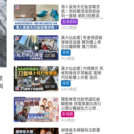
港人家居天花板發霉求
救！用除霉清潔劑竟抹
到一撻撻 網民3招教清潔
+保養 本地油漆品牌曾提
生活百科
醒勿用1物防變色
10小時前
黃大仙血案│死者預謀報
復噪音滋擾 聽到樓上單
位拉鐵閘聲 攜刀等𨋢伏
擊傷者
突發
02:38
9小時前
黃大仙血案│內情曝光 死
者對噪音非常敏感 電梯
內狂斬樓上住客 返回住
被
所墮樓亡
突發
與
02:38
14小時前
陳凱琳育兒掀爭議狂被
翻舊帳 搭電車霸位再引
公關災難被批欠公德心
網民質疑扮貼地？
影視圈
4小時前
謝偉俊夫婦擬效法蔡瀾