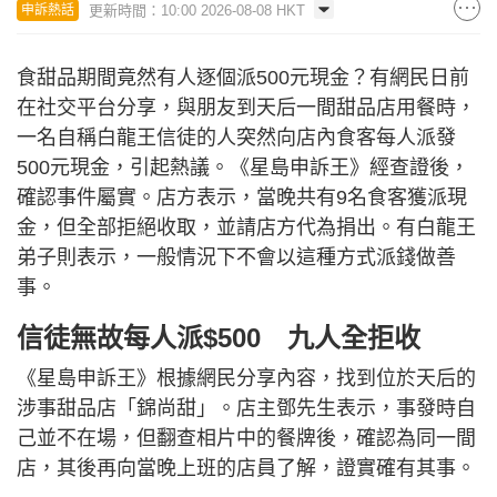
更新時間：10:00 2026-08-08 HKT
申訴熱話
食甜品期間竟然有人逐個派500元現金？有網民日前
在社交平台分享，與朋友到天后一間甜品店用餐時，
一名自稱白龍王信徒的人突然向店內食客每人派發
500元現金，引起熱議。《星島申訴王》經查證後，
確認事件屬實。店方表示，當晚共有9名食客獲派現
金，但全部拒絕收取，並請店方代為捐出。有白龍王
弟子則表示，一般情況下不會以這種方式派錢做善
事。
信徒無故每人派$500 九人全拒收
《星島申訴王》根據網民分享內容，找到位於天后的
涉事甜品店「錦尚甜」。店主鄧先生表示，事發時自
己並不在場，但翻查相片中的餐牌後，確認為同一間
店，其後再向當晚上班的店員了解，證實確有其事。