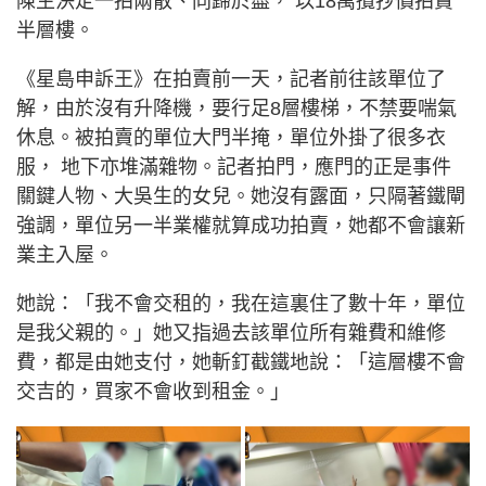
陳生決定一拍兩散、同歸於盡， 以18萬攬抄價拍賣
半層樓。
《星島申訴王》在拍賣前一天，記者前往該單位了
解，由於沒有升降機，要行足8層樓梯，不禁要喘氣
休息。被拍賣的單位大門半掩，單位外掛了很多衣
服， 地下亦堆滿雜物。記者拍門，應門的正是事件
關鍵人物、大吳生的女兒。她沒有露面，只隔著鐵閘
強調，單位另一半業權就算成功拍賣，她都不會讓新
業主入屋。
她說：「我不會交租的，我在這裏住了數十年，單位
是我父親的。」她又指過去該單位所有雜費和維修
費，都是由她支付，她斬釘截鐵地說：「這層樓不會
交吉的，買家不會收到租金。」