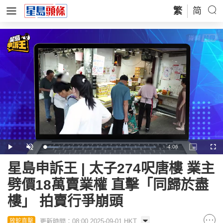
繁
简
Remaining
-
4:06
Loaded
:
Play
Unmute
Picture-
Full
12.21%
in-
Picture
Time
星島申訴王 | 太子274呎唐樓 業主
劈價18萬賣業權 直擊「同歸於盡
樓」 拍賣行爭崩頭
更新時間：08:00 2025-09-01 HKT
放蛇直擊