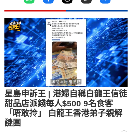
Loaded
:
Unmute
24.92%
星島申訴王 | 港婦自稱白龍王信徒
甜品店派錢每人$500 9名食客
「唔敢拎」 白龍王香港弟子親解
謎團