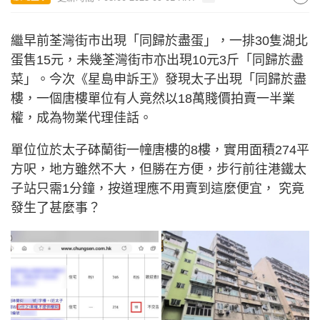
繼早前荃灣街市出現「同歸於盡蛋」，一排30隻湖北
蛋售15元，未幾荃灣街市亦出現10元3斤「同歸於盡
菜」。今次《星島申訴王》發現太子出現「同歸於盡
樓，一個唐樓單位有人竟然以18萬賤價拍賣一半業
權，成為物業代理佳話。
單位位於太子砵蘭街一幢唐樓的8樓，實用面積274平
方呎，地方雖然不大，但勝在方便，步行前往港鐵太
子站只需1分鐘，按道理應不用賣到這麼便宜， 究竟
發生了甚麼事？