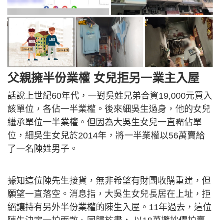
父親擁半份業權 女兒拒另一業主入屋
話說上世紀60年代，一對吳姓兄弟合資19,000元買入
該單位，各佔一半業權。後來細吳生過身，他的女兒
繼承單位一半業權。但因為大吳生女兒一直霸佔單
位，細吳生女兒於2014年，將一半業權以56萬賣給
了一名陳姓男子。
據知這位陳先生接貨，無非希望有財團收購重建，但
願望一直落空。消息指，大吳生女兒長居在上址，拒
絕讓持有另外半份業權的陳生入屋。11年過去，這位