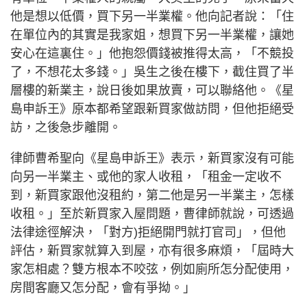
他是想以低價，買下另一半業權。他向記者說：「住
在單位內的其實是我家姐，想買下另一半業權，讓她
安心在這裏住。」他抱怨價錢被推得太高，「不競投
了，不想花太多錢。」吳生之後在樓下，截住買了半
層樓的新業主，說日後如果放賣，可以聯絡他。《星
島申訴王》原本都希望跟新買家做訪問，但他拒絕受
訪，之後急步離開。
律師曹希聖向《星島申訴王》表示，新買家沒有可能
向另一半業主、或他的家人收租，「租金一定收不
到，新買家跟他沒租約，第二他是另一半業主，怎樣
收租。」至於新買家入屋問題，曹律師就說，可透過
法律途徑解決，「對方)拒絕開門就打官司」，但他
評估，新買家就算入到屋，亦有很多麻煩，「屆時大
家怎相處？雙方根本不咬弦，例如廁所怎分配使用，
房間客廳又怎分配，會有爭拗。」